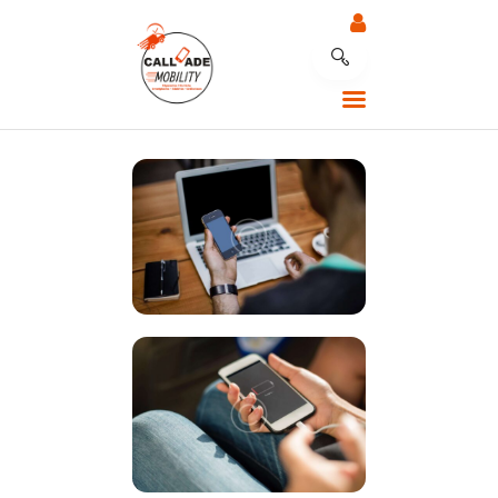
CALLADE MOBILITY
RÉPARATION MOBILE
NOTRE EXPERTISE
NOS SERVICES
RÉPARATION AU
TRAVAIL
CONTACTEZ LE
SUPPORT