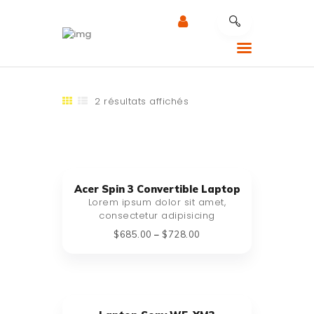
CALLADE MOBILITY
2 résultats affichés
RÉPARATION MOBILE
NOTRE EXPERTISE
NOS SERVICES
RÉPARATION AU
Acer Spin 3 Convertible Laptop
TRAVAIL
Lorem ipsum dolor sit amet,
consectetur adipisicing
CONTACTEZ LE
$
685
.
00
–
$
728
.
00
SUPPORT