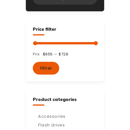
Price filter
Prix :
$655
—
$728
Prix
Prix
min
max
Filtrer
Product categories
Accessories
Flash drives