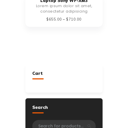
Laptop Sony WF-XM3
Lorem ipsum dolor sit amet,
consectetur adipisicing
$
655
.
00
–
$
710
.
00
Cart
Search