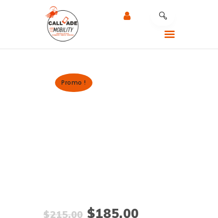
Promo !
CALLADE MOBILITY
RÉPARATION MOBILE
NOTRE EXPERTISE
NOS SERVICES
RÉPARATION AU
TRAVAIL
CONTACTEZ LE
SUPPORT
$
185
.
00
$
215
.
00