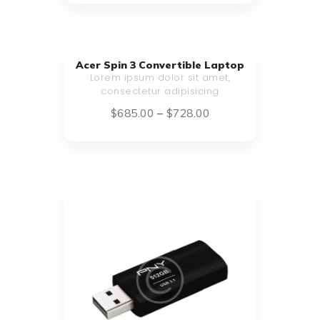
Acer Spin 3 Convertible Laptop
Lorem ipsum dolor sit amet,
consectetur adipisicing
$
685
.
00
–
$
728
.
00