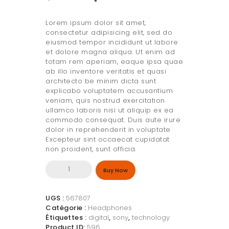
Lorem ipsum dolor sit amet,
consectetur adipisicing elit, sed do
eiusmod tempor incididunt ut labore
et dolore magna aliqua. Ut enim ad
totam rem aperiam, eaque ipsa quae
ab illo inventore veritatis et quasi
architecto be minim dicta sunt
explicabo voluptatem accusantium
veniam, quis nostrud exercitation
ullamco laboris nisi ut aliquip ex ea
commodo consequat. Duis aute irure
dolor in reprehenderit in voluptate
Excepteur sint occaecat cupidatat
non proident, sunt officia.
quantité
Buy Now
de
Sony
WF-
UGS :
567807
1000XM3
Catégorie :
Headphones
Étiquettes :
digital
,
sony
,
technology
Product ID:
596