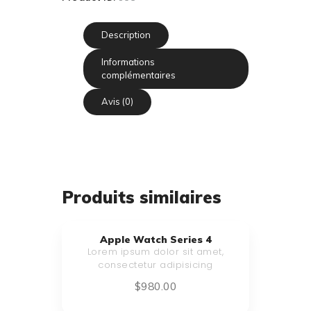
Description
Informations
complémentaires
Avis (0)
Produits similaires
Apple Watch Series 4
Lorem ipsum dolor sit amet,
consectetur adipisicing
$
980
.
00