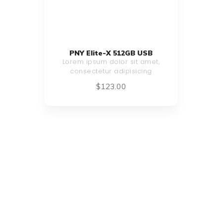
PNY Elite-X 512GB USB
Lorem ipsum dolor sit amet,
consectetur adipisicing
$
123
.
00