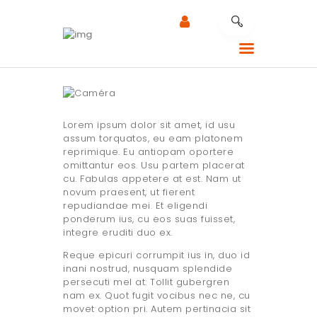
CALLADE MOBILITY
RÉPARATION MOBILE
Lorem ipsum dolor sit amet, id usu
NOTRE EXPERTISE
assum torquatos, eu eam platonem
reprimique. Eu antiopam oportere
NOS SERVICES
omittantur eos. Usu partem placerat
cu. Fabulas appetere at est. Nam ut
RÉPARATION AU
novum praesent, ut fierent
TRAVAIL
repudiandae mei. Et eligendi
ponderum ius, cu eos suas fuisset,
CONTACTEZ LE
integre eruditi duo ex.
SUPPORT
Reque epicuri corrumpit ius in, duo id
inani nostrud, nusquam splendide
persecuti mel at. Tollit gubergren
nam ex. Quot fugit vocibus nec ne, cu
movet option pri. Autem pertinacia sit