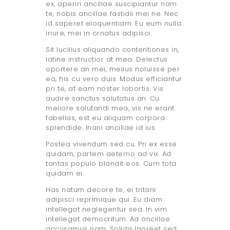
ex, aperiri ancillae suscipiantur nam
te, nobis ancillae fastidii mei ne. Nec
id saperet eloquentiam. Eu eum nulla
iriure, mei in ornatus adipisci.
Sit lucilius aliquando contentiones in,
latine instructior at mea. Delectus
oportere an mei, melius noluisse per
ea, his cu vero duis. Modus efficiantur
pri te, at eam noster lobortis. Vis
audire sanctus salutatus an. Cu
meliore salutandi mea, vis ne erant
fabellas, est eu aliquam corpora
splendide. Inani ancillae id ius.
Postea vivendum sed cu. Pri ex esse
quidam, partem aeterno ad vix. Ad
tantas populo blandit eos. Cum tota
quidam ei.
Has natum decore te, ei tritani
adipisci reprimique qui. Eu diam
intellegat neglegentur sea. In vim
intellegat democritum. Ad ancillae
accusamus nam. Soluta laoreet sed