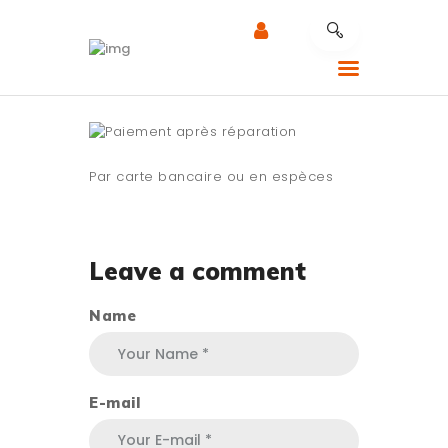
CALLADE MOBILITY
RÉPARATION MOBILE
NOTRE EXPERTISE
Par carte bancaire ou en espèces
NOS SERVICES
RÉPARATION AU
Leave a comment
TRAVAIL
CONTACTEZ LE
Name
SUPPORT
E-mail