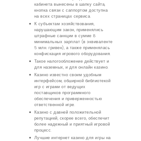
кабинета вынесены в шапку сайта,
кнопка связи с саппортом доступна
на всех страницах сервиса.
К субъектам хозяйствования,
нарушающим закон, применялись
штрафные санкции в сумме 8
минимальных зарплат (в эквиваленте
5 млн. гривен), а также применялась
конфискация игрового оборудования.
Такое налогообложение действует и
для наземных, и для онлайн казино.
Казино известно своим удобным
интерфейсом, обширной библиотекой
игр с играми от ведущих
поставщиков программного
обеспечения и приверженностью
ответственной игре.
Казино с давней положительной
репутацией, скорее всего, обеспечит
более надежный и приятный игровой
процесс.
Лучшие интернет казино для игры на