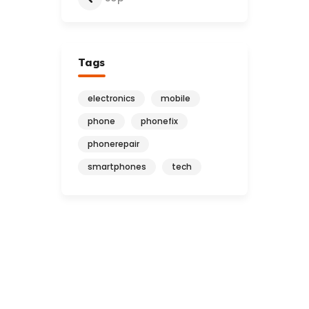
Tags
electronics
mobile
phone
phonefix
phonerepair
smartphones
tech