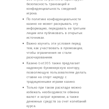
безопасность транзакций и
конфиденциальность сведений
игрока.
По политике конфиденциальности
казино не может раскрывать эту
информацию, передавать ее третьим
лицам или публиковать в открытых
источниках.
Важно изучить эти условия перед
тем, как участвовать в промоакции,
чтобы ограничения не стали
разочарованием.
Казино bet365 также предлагает
надежную букмекерскую контору,
позволяющую пользователям делать
ставки на спорт наряду с
традиционными играми казино.
Только при таком раскладе можно
избежать необходимости обмена
валют и затрат времени, а также
денежных средств за счет колебаний
курса.