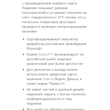
с производителем игрового софта.
Лицензия повышает доверие
пользователей и устраняет опасения на
счет «подкрученного» RTP, потому что у
легальных операторов регулярно
проводятся проверки контролирующими
органами.
Сертифицированный симулятор
разработан российским провайдером
Игрософт.
Казино Azino777 функционирует на
российском рынке азартных
развлечений уже более десяти лет.
Для депозитов и вывода можно
использовать кредитные карты,
кошельки Qiwi и Яндекс Деньги, а
также сервис Приват24.
Он имеет чистый и удобный дизайн,
надежную защиту, строгую политику
конфиденциальности и тому
подобное.
Все клубы из рейтинга гарантируют