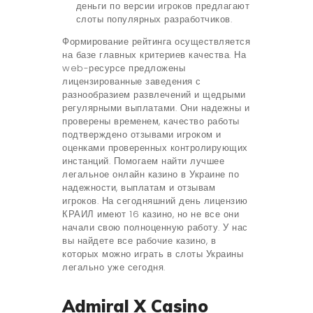
деньги по версии игроков предлагают
слоты популярных разработчиков.
Формирование рейтинга осуществляется
на базе главных критериев качества. На
web-ресурсе предложены
лицензированные заведения с
разнообразием развлечений и щедрыми
регулярными выплатами. Они надежны и
проверены временем, качество работы
подтверждено отзывами игроком и
оценками проверенных контролирующих
инстанций. Помогаем найти лучшее
легальное онлайн казино в Украине по
надежности, выплатам и отзывам
игроков. На сегодняшний день лицензию
КРАИЛ имеют 16 казино, но не все они
начали свою полноценную работу. У нас
вы найдете все рабочие казино, в
которых можно играть в слоты Украины
легально уже сегодня.
Admiral X Casino