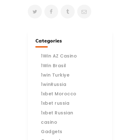
Categories
1Win AZ Casino
1Win Brasil
1win Turkiye
1winRussia
1xbet Morocco
1xbet russia
1xbet Russian
casino
Gadgets