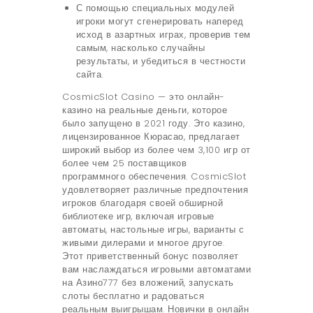
С помощью специальных модулей
игроки могут сгенерировать наперед
исход в азартных играх, проверив тем
самым, насколько случайны
результаты, и убедиться в честности
сайта.
CosmicSlot Casino — это онлайн-
казино на реальные деньги, которое
было запущено в 2021 году. Это казино,
лицензированное Кюрасао, предлагает
широкий выбор из более чем 3,100 игр от
более чем 25 поставщиков
программного обеспечения. CosmicSlot
удовлетворяет различные предпочтения
игроков благодаря своей обширной
библиотеке игр, включая игровые
автоматы, настольные игры, варианты с
живыми дилерами и многое другое.
Этот приветственный бонус позволяет
вам наслаждаться игровыми автоматами
на Азино777 без вложений, запускать
слоты бесплатно и радоваться
реальным выигрышам. Новички в онлайн