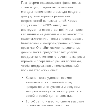
Платформа обрабатывает финансовые
транзакции, предлагая различные
методы пополнения и вывода средств
для удовлетворения различных
потребностей пользователей. Кроме
того, казино bet365 внедряет
инструменты ответственной игры, такие
как лимиты на депозиты и возможности
самоисключения, чтобы способствовать
безопасной и контролируемой игровой
практике. Онлайн-казино на реальные
деньги также предоставляет услуги
поддержки клиентов, отвечая на запросы
игроков и оперативно решая проблемы,
чтобы поддерживать положительный
пользовательский опыт.
Казино также уделяет особое
внимание ответственной игре,
предлагая инструменты и ресурсы,
которые помогут игрокам управлять
своей игровой деятельностью.
EuroCasino известно своим высоким
индексом безопасности, что