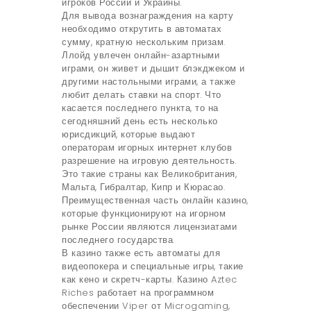
игроков России и Украины.
Для вывода вознаграждения на карту
необходимо открутить в автоматах
сумму, кратную нескольким призам.
Ллойд увлечен онлайн-азартными
играми, он живет и дышит блэкджеком и
другими настольными играми, а также
любит делать ставки на спорт. Что
касается последнего пункта, то на
сегодняшний день есть несколько
юрисдикций, которые выдают
операторам игорных интернет клубов
разрешение на игровую деятельность.
Это такие страны как Великобритания,
Мальта, Гибралтар, Кипр и Кюрасао.
Преимущественная часть онлайн казино,
которые функционируют на игорном
рынке России являются лицензиатами
последнего государства.
В казино также есть автоматы для
видеопокера и специальные игры, такие
как кено и скретч-карты. Казино Aztec
Riches работает на программном
обеспечении Viper от Microgaming,