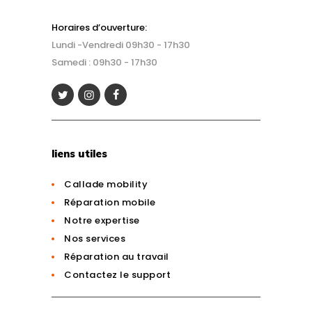
Horaires d’ouverture:
Lundi -Vendredi 09h30 - 17h30
Samedi : 09h30 - 17h30
liens utiles
Callade mobility
Réparation mobile
Notre expertise
Nos services
Réparation au travail
Contactez le support