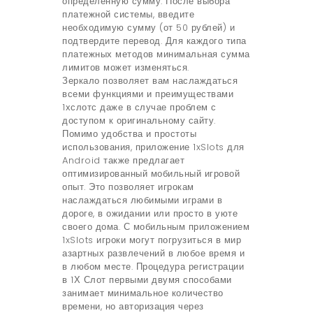
определенную сумму. После выбора
платежной системы, введите
необходимую сумму (от 50 рублей) и
подтвердите перевод. Для каждого типа
платежных методов минимальная сумма
лимитов может изменяться.
Зеркало позволяет вам наслаждаться
всеми функциями и преимуществами
1хслотс даже в случае проблем с
доступом к оригинальному сайту.
Помимо удобства и простоты
использования, приложение 1xSlots для
Android также предлагает
оптимизированный мобильный игровой
опыт. Это позволяет игрокам
наслаждаться любимыми играми в
дороге, в ожидании или просто в уюте
своего дома. С мобильным приложением
1xSlots игроки могут погрузиться в мир
азартных развлечений в любое время и
в любом месте. Процедура регистрации
в 1Х Слот первыми двумя способами
занимает минимальное количество
времени, но авторизация через