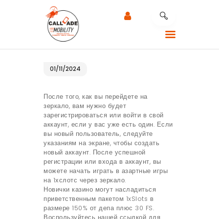
01/11/2024
CALLADE MOBILITY
После того, как вы перейдете на
RÉPARATION MOBILE
зеркало, вам нужно будет
зарегистрироваться или войти в свой
NOTRE EXPERTISE
аккаунт, если у вас уже есть один. Если
вы новый пользователь, следуйте
NOS SERVICES
указаниям на экране, чтобы создать
новый аккаунт. После успешной
RÉPARATION AU
регистрации или входа в аккаунт, вы
TRAVAIL
можете начать играть в азартные игры
на 1хслотс через зеркало.
CONTACTEZ LE
Новички казино могут насладиться
SUPPORT
приветственным пакетом 1xSlots в
размере 150% от депа плюс 30 FS.
Воспользуйтесь нашей ссылкой для