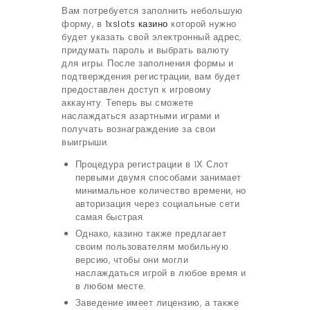
Вам потребуется заполнить небольшую
форму, в
1xslots казино
которой нужно
будет указать свой электронный адрес,
придумать пароль и выбрать валюту
для игры. После заполнения формы и
подтверждения регистрации, вам будет
предоставлен доступ к игровому
аккаунту. Теперь вы сможете
наслаждаться азартными играми и
получать вознаграждение за свои
выигрыши.
Процедура регистрации в 1Х Слот
первыми двумя способами занимает
минимальное количество времени, но
авторизация через социальные сети
самая быстрая.
Однако, казино также предлагает
своим пользователям мобильную
версию, чтобы они могли
наслаждаться игрой в любое время и
в любом месте.
Заведение имеет лицензию, а также