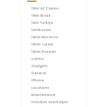
1Win AZ Casino
1Win Brasil
1win Turkiye
1winRussia
1xbet Morocco
1xbet russia
1xbet Russian
casino
Gadgets
General
IPhone
Locations
Maintenance
mostbet azerbaijan