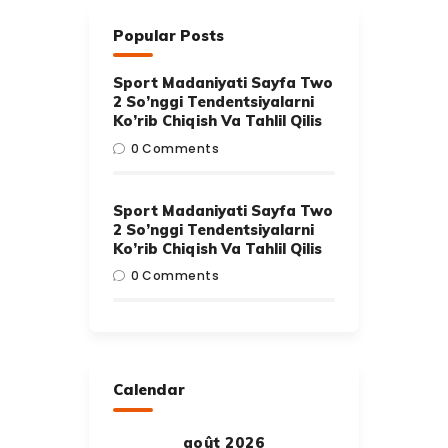
Popular Posts
Sport Madaniyati Sayfa Two
2 So’nggi Tendentsiyalarni
Ko’rib Chiqish Va Tahlil Qilis
0
Comments
Sport Madaniyati Sayfa Two
2 So’nggi Tendentsiyalarni
Ko’rib Chiqish Va Tahlil Qilis
0
Comments
Calendar
août 2026