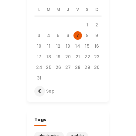
L
M
M
J
V
S
D
1
2
3
4
5
6
7
8
9
10
11
12
13
14
15
16
17
18
19
20
21
22
23
24
25
26
27
28
29
30
31
« Sep
Tags
electronics
mobile