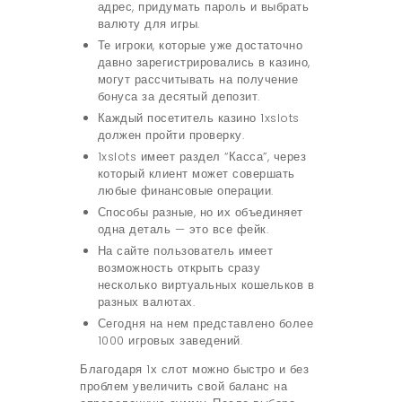
адрес, придумать пароль и выбрать
валюту для игры.
Те игроки, которые уже достаточно
давно зарегистрировались в казино,
могут рассчитывать на получение
бонуса за десятый депозит.
Каждый посетитель казино 1xslots
должен пройти проверку.
1xslots имеет раздел “Касса”, через
который клиент может совершать
любые финансовые операции.
Способы разные, но их объединяет
одна деталь — это все фейк.
На сайте пользователь имеет
возможность открыть сразу
несколько виртуальных кошельков в
разных валютах.
Сегодня на нем представлено более
1000 игровых заведений.
Благодаря 1х слот можно быстро и без
проблем увеличить свой баланс на