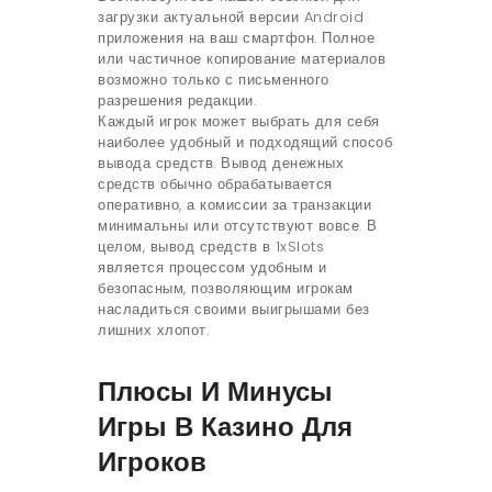
загрузки актуальной версии Android
приложения на ваш смартфон. Полное
или частичное копирование материалов
возможно только с письменного
разрешения редакции.
Каждый игрок может выбрать для себя
наиболее удобный и подходящий способ
вывода средств. Вывод денежных
средств обычно обрабатывается
оперативно, а комиссии за транзакции
минимальны или отсутствуют вовсе. В
целом, вывод средств в 1xSlots
является процессом удобным и
безопасным, позволяющим игрокам
насладиться своими выигрышами без
лишних хлопот.
Плюсы И Минусы
Игры В Казино Для
Игроков