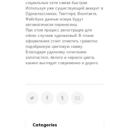
социальные сети самая быстрая.
Используя уже существующий аккаунт в
Одноклассниках, Твиттере, Вконтакте,
Фейсбуке данные юзера будут
автоматически перенесены.
При этом процесс регистрации для
обоих случаев одинаковый. В плане
оформления стоит отметить грамотно
подобранную цветовую гамму.
Благодаря удачному сочетанию
золотистого, белого и черного цвета,
казино выглядит современно и дорого.
Categories