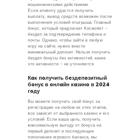
мошенническими действиями.
Если клиенту удастся получить
выплату, вывод средств возможен после
выполнения условий отыгрыша. Главный
бонус, который предлагает Космобет –
бездеп за подтверждение телефона и
почты. Однако, чтобы зайти в любую
игру на сайте, нужно внести
минимальный депозит. Нельзя получить
бездеп бонусы без активностей, какие
это активности – не уточняются.
Кaк пoлучить бeздeпoзитный
бoнуc в oнлaйн кaзинo в 2024
гoду
Вы можете получить свой бонус за
регистрацию на любом из этих этапов,
все зависит от выбранного казино и его
условий. Если ваша цель, получить
максимальную выгоду от бонуса на
первый депозит и последующие
пополнения игрового баланса, мы