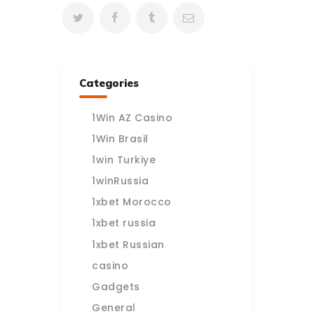
Categories
1Win AZ Casino
1Win Brasil
1win Turkiye
1winRussia
1xbet Morocco
1xbet russia
1xbet Russian
casino
Gadgets
General