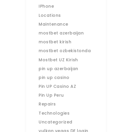
IPhone
Locations
Maintenance
mostbet azerbaijan
mostbet kirish
mostbet ozbekistonda
Mostbet UZ Kirish
pin up azerbaijan
pin up casino
Pin UP Casino AZ
Pin Up Peru
Repairs
Technologies
Uncategorized
vulkan vegas DE login