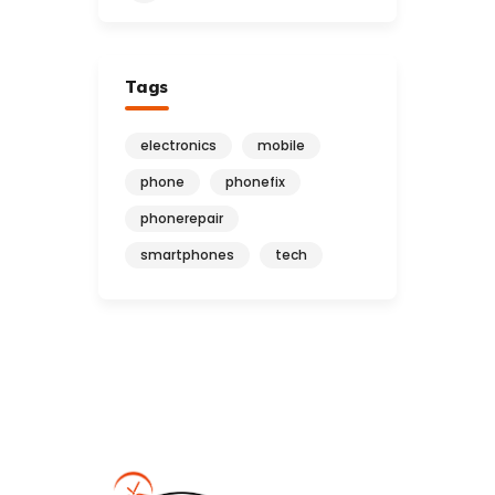
Tags
electronics
mobile
phone
phonefix
phonerepair
smartphones
tech