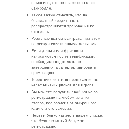
фриспины, это не скажется на его
банкролле.
Также важно отметить, что на
бесплатный кредит часто
распространяются требования по
отыгрышу.
Реальные шансы выиграть, при этом
не рискуя собственными деньгами.
Если деньги или фриспины
начисляются после верификации,
необходимо подождать ее
завершения, а затем активировать
промоакцию.
Теоретически такая промо акция не
несет никаких рисков для игрока.
Вы можете получить свой бонус за
регистрацию на любом из этих
этапов, все зависит от выбранного
казино и его условий.
Первый бонус казино в нашем списке,
это бездепозитный бонус за
регистрацию.