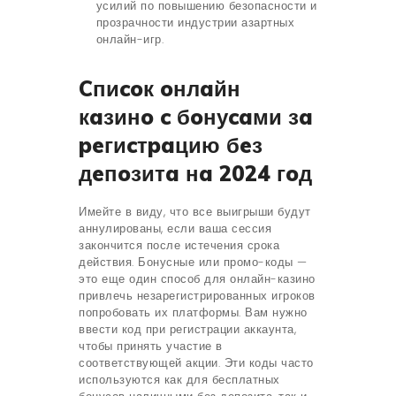
усилий по повышению безопасности и
прозрачности индустрии азартных
онлайн-игр.
Cпиcoк oнлaйн
кaзинo c бoнуcaми зa
peгиcтpaцию бeз
дeпoзитa нa 2024 гoд
Имейте в виду, что все выигрыши будут
аннулированы, если ваша сессия
закончится после истечения срока
действия. Бонусные или промо-коды —
это еще один способ для онлайн-казино
привлечь незарегистрированных игроков
попробовать их платформы. Вам нужно
ввести код при регистрации аккаунта,
чтобы принять участие в
соответствующей акции. Эти коды часто
используются как для бесплатных