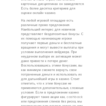
карточных дисциплинах он замедляется.
Есть более десятка критериев для
оценки онлайн-казино.
На любой игровой площадке есть
различные промо предложения.
Наибольший интерес для новичков
представляют бездепозитные бонусы. С
их помощью начинающие игроки
получают первые деньги и бесплатные
вращения и могут вывести выплаты при
условии выполнения вейджера. При
неудачном выборе их активация может
даже привести к потере денег.
Воспользовавшись этими бонусами, вы
как минимум сможете вернуть свои
потраченные деньги и использовать их
для дальнейшей игры в казино. Стоит
отметить, что к этим бонусам не
применяются дополнительные, сложные
условия. Если в предложении казино
фигурируют такие акции как, cashback
или предложения спинов без риска, мы
рекомендуем вам воспользоваться ими.