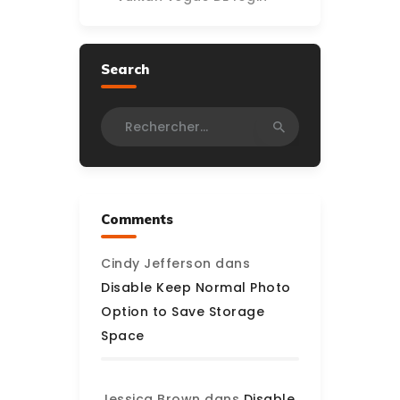
Search
Rechercher :
Comments
Cindy Jefferson
dans
Disable Keep Normal Photo
Option to Save Storage
Space
Jessica Brown
dans
Disable