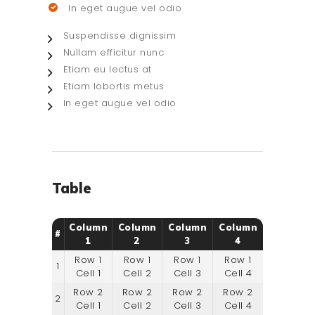
In eget augue vel odio
Suspendisse dignissim
Nullam efficitur nunc
Etiam eu lectus at
Etiam lobortis metus
In eget augue vel odio
Table
Column
Column
Column
Column
#
1
2
3
4
Row 1
Row 1
Row 1
Row 1
1
Cell 1
Cell 2
Cell 3
Cell 4
Row 2
Row 2
Row 2
Row 2
2
Cell 1
Cell 2
Cell 3
Cell 4