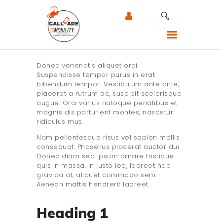
Donec venenatis aliquet orci.
Suspendisse tempor purus in erat
bibendum tempor. Vestibulum ante ante,
CALLADE MOBILITY
placerat a rutrum ac, suscipit scelerisque
augue. Orci varius natoque penatibus et
RÉPARATION MOBILE
magnis dis parturient montes, nascetur
ridiculus mus.
NOTRE EXPERTISE
Nam pellentesque risus vel sapien mollis
NOS SERVICES
consequat. Phasellus placerat auctor dui.
Donec diam sed ipsum ornare tristique
RÉPARATION AU
quis in massa. In justo leo, laoreet nec
TRAVAIL
gravida at, aliquet commodo sem.
Aenean mattis hendrerit laoreet.
CONTACTEZ LE
SUPPORT
Heading 1