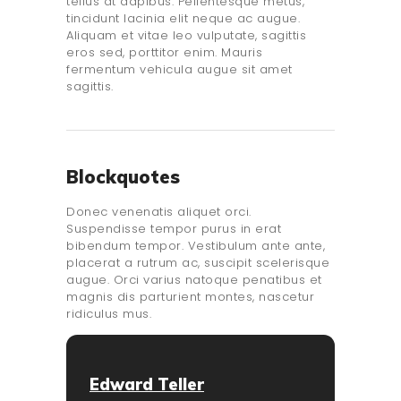
tellus at dapibus. Pellentesque metus,
tincidunt lacinia elit neque ac augue.
Aliquam et vitae leo vulputate, sagittis
eros sed, porttitor enim. Mauris
fermentum vehicula augue sit amet
sagittis.
Blockquotes
Donec venenatis aliquet orci.
Suspendisse tempor purus in erat
bibendum tempor. Vestibulum ante ante,
placerat a rutrum ac, suscipit scelerisque
augue. Orci varius natoque penatibus et
magnis dis parturient montes, nascetur
ridiculus mus.
Edward Teller