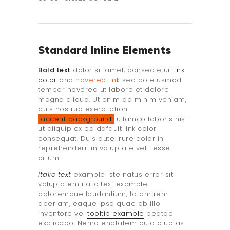
Standard Inline Elements
Bold text
dolor sit amet, consectetur
link
color
and
hovered link
sed do eiusmod
tempor hovered ut labore et dolore
magna aliqua. Ut enim ad minim veniam,
quis nostrud exercitation
accent background
ullamco laboris nisi
ut aliquip ex ea dafault link color
consequat. Duis aute irure dolor in
reprehenderit in voluptate velit esse
cillum.
Italic text
example iste natus error sit
voluptatem italic text example
doloremque laudantium, totam rem
aperiam, eaque ipsa quae ab illo
inventore vei
tooltip example
beatae
explicabo. Nemo enptatem quia oluptas