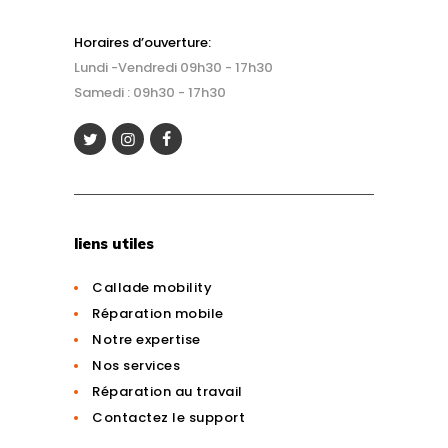
Horaires d’ouverture:
Lundi -Vendredi 09h30 - 17h30
Samedi : 09h30 - 17h30
liens utiles
Callade mobility
Réparation mobile
Notre expertise
Nos services
Réparation au travail
Contactez le support