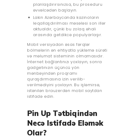
planlaşdırırsınızsa, bu proseduru
əvvəlcədən başlayın.
Lakin Azərbaycanda kazinoların
leqallaşdırılması məsələsi son illər
aktualdır, çünki bu zolaq əhali
arasında getdikcə populyarlaşır.
Mobil versiyadan əsas fərqlər
bölmələrin ən ehtiyatla yükləmə sürəti
və məlumat sisteminin olmamasıdır.
İnternet bağlantınızı yoxlayın, sonra
gadgetınızın üçüncü yön
mənbəyindən proqramı
quraşdırmasına izin verilib-
verilmədiyini yoxlayın. Bu işləmirsə,
istənilən brauzerdən mobil saytdan
istifadə edin.
Pin Up Tətbiqindən
Necə Istifadə Eləmək
Olar?