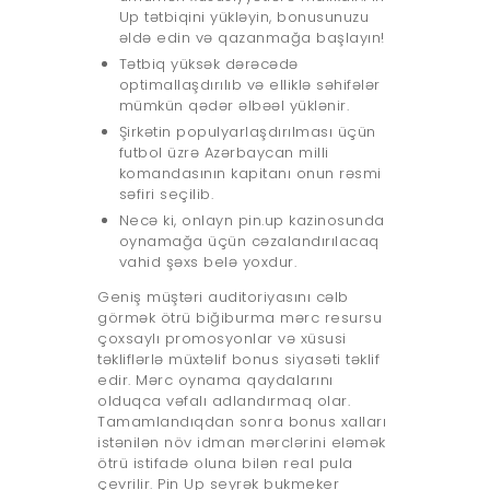
Up tətbiqini yükləyin, bonusunuzu
əldə edin və qazanmağa başlayın!
Tətbiq yüksək dərəcədə
optimallaşdırılıb və elliklə səhifələr
mümkün qədər əlbəəl yüklənir.
Şirkətin populyarlaşdırılması üçün
futbol üzrə Azərbaycan milli
komandasının kapitanı onun rəsmi
səfiri seçilib.
Necə ki, onlayn pin.up kazinosunda
oynamağa üçün cəzalandırılacaq
vahid şəxs belə yoxdur.
Geniş müştəri auditoriyasını cəlb
görmək ötrü biğiburma mərc resursu
çoxsaylı promosyonlar və xüsusi
təkliflərlə müxtəlif bonus siyasəti təklif
edir. Mərc oynama qaydalarını
olduqca vəfalı adlandırmaq olar.
Tamamlandıqdan sonra bonus xalları
istənilən növ idman mərclərini eləmək
ötrü istifadə oluna bilən real pula
çevrilir. Pin Up seyrək bukmeker