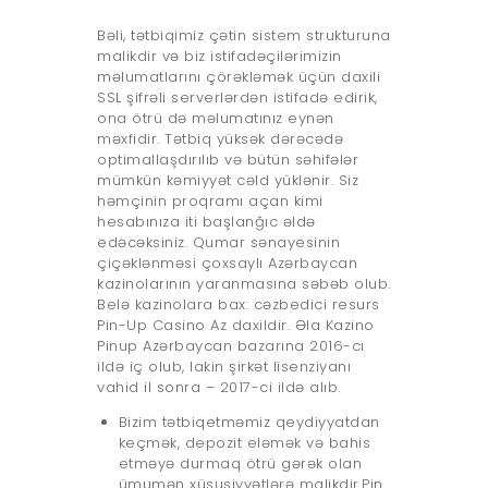
Bəli, tətbiqimiz çətin sistem strukturuna
malikdir və biz istifadəçilərimizin
məlumatlarını çörəkləmək üçün daxili
SSL şifrəli serverlərdən istifadə edirik,
ona ötrü də məlumatınız eynən
məxfidir. Tətbiq yüksək dərəcədə
optimallaşdırılıb və bütün səhifələr
mümkün kəmiyyət cəld yüklənir. Siz
həmçinin proqramı açan kimi
hesabınıza iti başlanğıc əldə
edəcəksiniz. Qumar sənayesinin
çiçəklənməsi çoxsaylı Azərbaycan
kazinolarının yaranmasına səbəb olub.
Belə kazinolara bax: cəzbedici resurs
Pin-Up Casino Az daxildir. Əla Kazino
Pinup Azərbaycan bazarına 2016-cı
ildə iç olub, lakin şirkət lisenziyanı
vahid il sonra – 2017-ci ildə alıb.
Bizim tətbiqetməmiz qeydiyyatdan
keçmək, depozit eləmək və bahis
etməyə durmaq ötrü gərək olan
ümumən xüsusiyyətlərə malikdir.Pin