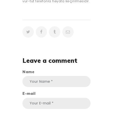
vur-tut telefonla həyata keçirilməsidir.
Leave a comment
Name
E-mail