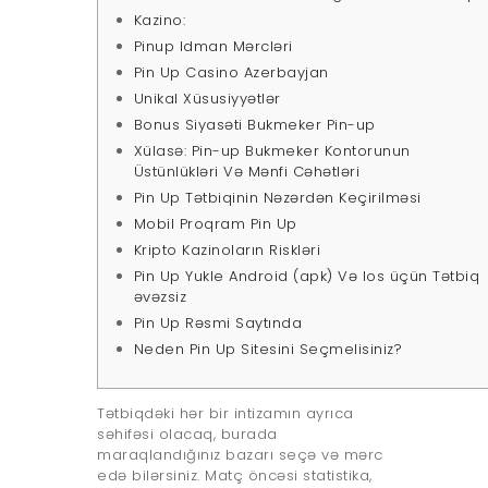
Kazino:
Pinup Idman Mərcləri
Pin Up Casino Azerbayjan
Unikal Xüsusiyyətlər
Bonus Siyasəti Bukmeker Pin-up
Xülasə: Pin-up Bukmeker Kontorunun
Üstünlükləri Və Mənfi Cəhətləri
Pin Up Tətbiqinin Nəzərdən Keçirilməsi
Mobil Proqram Pin Up
Kripto Kazinoların Riskləri
Pin Up Yukle Android (apk) Və Ios üçün Tətbiq
əvəzsiz
Pin Up Rəsmi Saytında
Neden Pin Up Sitesini Seçmelisiniz?
Tətbiqdəki hər bir intizamın ayrıca
səhifəsi olacaq, burada
maraqlandığınız bazarı seçə və mərc
edə bilərsiniz. Matç öncəsi statistika,