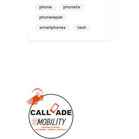
phone
phonefix
phonerepair
smartphones
tech