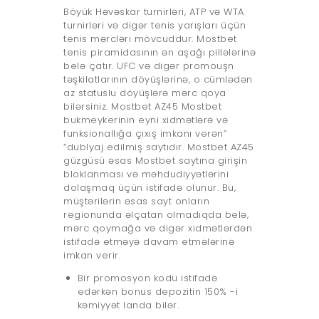
Böyük Həvəskar turnirləri, ATP və WTA
turnirləri və digər tenis yarışları üçün
tenis mərcləri mövcuddur. Mostbet
tenis piramidasının ən aşağı pillələrinə
belə çatır. UFC və digər promouşn
təşkilatlarının döyüşlərinə, o cümlədən
az statuslu döyüşlərə mərc qoya
bilərsiniz. Mostbet AZ45 Mostbet
bukmeykerinin eyni xidmətlərə və
funksionallığa çıxış imkanı verən”
“dublyaj edilmiş saytıdır. Mostbet AZ45
güzgüsü əsas Mostbet saytına girişin
bloklanması və məhdudiyyətlərini
dolaşmaq üçün istifadə olunur. Bu,
müştərilərin əsas sayt onların
regionunda əlçatan olmadıqda belə,
mərc qoymağa və digər xidmətlərdən
istifadə etməyə davam etmələrinə
imkan verir.
Bir promosyon kodu istifadə
edərkən bonus depozitin 150% -i
kəmiyyət landa bilər.