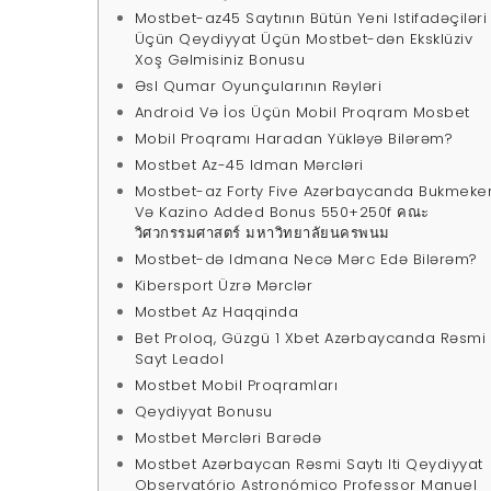
Mostbet-az45 Saytının Bütün Yeni Istifadəçiləri
Üçün Qeydiyyat Üçün Mostbet-dən Eksklüziv
Xoş Gəlmisiniz Bonusu
Əsl Qumar Oyunçularının Rəyləri
Android Və İos Üçün Mobil Proqram Mosbet
Mobil Proqramı Haradan Yükləyə Bilərəm?
Mostbet Az-45 Idman Mərcləri
Mostbet-az Forty Five Azərbaycanda Bukmeke
Və Kazino Added Bonus 550+250f คณะ
วิศวกรรมศาสตร์ มหาวิทยาลัยนครพนม
Mostbet-də Idmana Necə Mərc Edə Bilərəm?
Kibersport Üzrə Mərclər
Mostbet Az Haqqinda
Bet Proloq, Güzgü 1 Xbet Azərbaycanda Rəsmi
Sayt Leadol
Mostbet Mobil Proqramları
Qeydiyyat Bonusu
Mostbet Mərcləri Barədə
Mostbet Azərbaycan Rəsmi Saytı Iti Qeydiyyat
Observatório Astronómico Professor Manuel