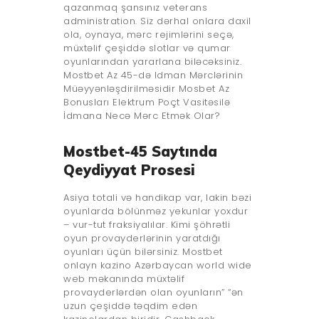
qazanmaq şansınız veterans
administration. Siz dərhal onlara daxil
ola, oynaya, mərc rejimlərini seçə,
müxtəlif çeşiddə slotlar və qumar
oyunlarından yararlana biləcəksiniz.
Mostbet Az 45-də Idman Mərclərinin
Müəyyənləşdirilməsidir Mosbet Az
Bonusları Elektrum Poçt Vasitəsilə
İdmana Necə Mərc Etmək Olar?
Mostbet-45 Saytında
Qeydiyyat Prosesi
Asiya totali və handikap var, lakin bəzi
oyunlarda bölünməz yekunlar yoxdur
– vur-tut fraksiyalılar. Kimi şöhrətli
oyun provayderlərinin yaratdığı
oyunları üçün bilərsiniz. Mostbet
onlayn kazino Azərbaycan world wide
web məkanında müxtəlif
provayderlərdən olan oyunların” “ən
uzun çeşiddə təqdim edən