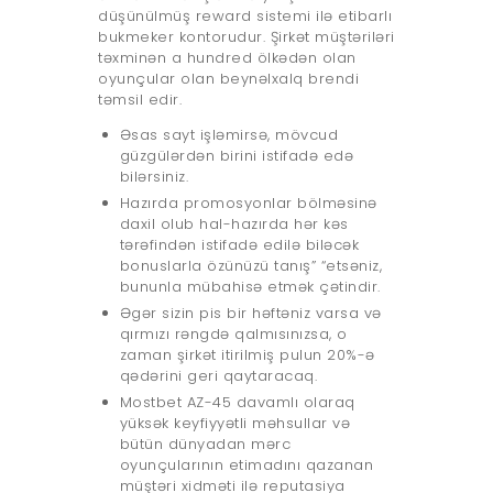
düşünülmüş reward sistemi ilə etibarlı
bukmeker kontorudur. Şirkət müştəriləri
təxminən a hundred ölkədən olan
oyunçular olan beynəlxalq brendi
təmsil edir.
Əsas sayt işləmirsə, mövcud
güzgülərdən birini istifadə edə
bilərsiniz.
Hazırda promosyonlar bölməsinə
daxil olub hal-hazırda hər kəs
tərəfindən istifadə edilə biləcək
bonuslarla özünüzü tanış” “etsəniz,
bununla mübahisə etmək çətindir.
Əgər sizin pis bir həftəniz varsa və
qırmızı rəngdə qalmısınızsa, o
zaman şirkət itirilmiş pulun 20%-ə
qədərini geri qaytaracaq.
Mostbet AZ-45 davamlı olaraq
yüksək keyfiyyətli məhsullar və
bütün dünyadan mərc
oyunçularının etimadını qazanan
müştəri xidməti ilə reputasiya