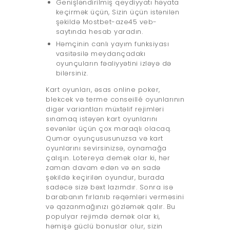
Genişləndirilmiş qeydiyyatı həyata
keçirmək üçün, Sizin üçün istənilən
şəkildə Mostbet-aze45 veb-
saytında hesab yaradın.
Həmçinin canlı yayım funksiyası
vasitəsilə meydançadakı
oyunçuların fəaliyyətini izləyə də
bilərsiniz.
Kart oyunları, əsas online poker,
blekcek və terme conseillé oyunlarının
digər variantları müxtəlif rejimləri
sınamaq istəyən kart oyunlarını
sevənlər üçün çox maraqlı olacaq.
Qumar oyunçususunuzsa və kart
oyunlarını sevirsinizsə, oynamağa
çalışın. Lotereya demək olar ki, hər
zaman davam edən və ən sadə
şəkildə keçirilən oyundur, burada
sadəcə sizə bəxt lazımdır. Sonra isə
barabanın fırlanıb rəqəmləri verməsini
və qazanmağınızı gözləmək qalır. Bu
populyar rejimdə demək olar ki,
həmişə güclü bonuslar olur, sizin