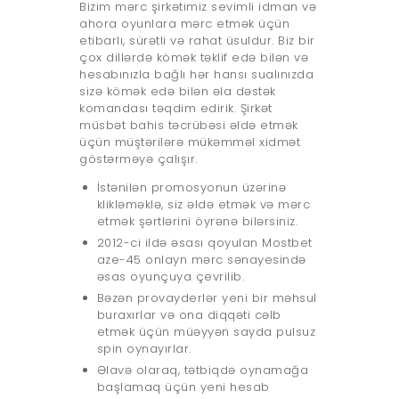
Bizim mərc şirkətimiz sevimli idman və
ahora oyunlara mərc etmək üçün
etibarlı, sürətli və rahat üsuldur. Biz bir
çox dillərdə kömək təklif edə bilən və
hesabınızla bağlı hər hansı sualınızda
sizə kömək edə bilən əla dəstək
komandası təqdim edirik. Şirkət
müsbət bahis təcrübəsi əldə etmək
üçün müştərilərə mükəmməl xidmət
göstərməyə çalışır.
İstənilən promosyonun üzərinə
klikləməklə, siz əldə etmək və mərc
etmək şərtlərini öyrənə bilərsiniz.
2012-ci ildə əsası qoyulan Mostbet
aze-45 onlayn mərc sənayesində
əsas oyunçuya çevrilib.
Bəzən provayderlər yeni bir məhsul
buraxırlar və ona diqqəti cəlb
etmək üçün müəyyən sayda pulsuz
spin oynayırlar.
Əlavə olaraq, tətbiqdə oynamağa
başlamaq üçün yeni hesab