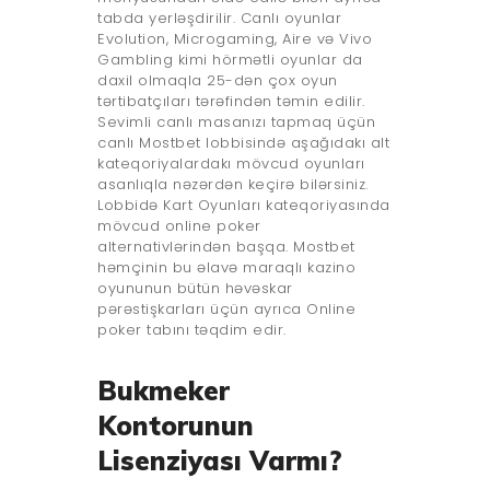
tabda yerləşdirilir. Canlı oyunlar
Evolution, Microgaming, Aire və Vivo
Gambling kimi hörmətli oyunlar da
daxil olmaqla 25-dən çox oyun
tərtibatçıları tərəfindən təmin edilir.
Sevimli canlı masanızı tapmaq üçün
canlı Mostbet lobbisində aşağıdakı alt
kateqoriyalardakı mövcud oyunları
asanlıqla nəzərdən keçirə bilərsiniz.
Lobbidə Kart Oyunları kateqoriyasında
mövcud online poker
alternativlərindən başqa. Mostbet
həmçinin bu əlavə maraqlı kazino
oyununun bütün həvəskar
pərəstişkarları üçün ayrıca Online
poker tabını təqdim edir.
Bukmeker
Kontorunun
Lisenziyası Varmı?