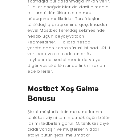
satmaqla pul qazanmağa imkan verir.
Filiallar aşağıdakılar da daxil olmaqla
bir sıra üstünlüklər əldə etmək
hüququna malikdirlər. Tərəfdaşlar
tərəfdaşlıq proqramına qoşulmazdan
əvvəl Mostbet Tərəfdaş sekmesinde
hesab üçün qeydiyyatdan
keçməlidirlər. Filiallara hesab
yaratdıqdan sonra xüsusi istinad URL-i
veriləcək və nəticədə onlar öz
saytlarında, sosial mediada və ya
digər vasitələrlə istinad linkini reklam
edə bilərlər.
Mostbet Xoş Gəlmə
Bonusu
Şirkət müştərilərinin məlumatlarının
təhlükəsizliyini təmin etmək üçün bütün
lazımi tədbirləri görür. O, təhlükəsizliyə
ciddi yanaşır və müştərilərin daxil
etdiyi bütün şəxsi məlumatları