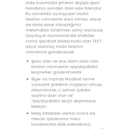
Linkə basmaqla şifrənizi dəyişib şəxsi
hesabınızı yenidən daxil edə bilərsiniz.
Bu variantda oyunçudan mobil
telefon nömrəsinə daxil olması, eləcə
də daha əvvəl danışdığımız
məlumatları bildirməsi xahiş olunacaq.
Qeydiyyat düyməsinə klik etdikdən
sonra qeydiyat təsdiq kodu olan TEXT
qeyd olunmuş mobil telefon
nömrəsinə göndəriləcək.
Şəxsi olan və ona daim daxil olan
telefon nömrəsinin qeydiyyatdan
keçirərkən göstərilməlidir.
Əgər siz hazırda Mostbet terme
conseillé şirkətinin müştərisi olmaq
istəyirsinizsə, u zaman şirkətin
saytına daxil olun və”
“qeydiyyatdan keçin düyməsinə
klikləyin.
Matç bitdikdən dərhal sonra isə
mərcin qazancınızı mərc
hesabınızda əldə edəcəksiniz,