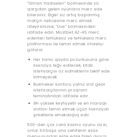
“İdman hadisələri” bölməsində siz
qarşıdan gələn oyunlara mərc edə
bilərsiniz. Əgər siz artıq başlanmış
matçın nəticəsinə mərc etmək
istəyirsinizsə, “Live” bölməsindən
istifadə edin. Mostbet AZ-45 mərc
edənləri təhlükəsiz və təhlükəsiz mərc
platforması ilə təmin etmək öhdəliyi
götürür.
Hər hansı qayda pozuntusuna görə
lisenziya ləğv ediləcək, kitab
istehsalçısı öz xidmətlərini təklif edə
bilməyəcək.
Bukmeker kontoru yalnız slot gear
istehsalçılarının proqram
təminatından istifadə edir.
Ən yüksək keyfiyyətli və ən maraqlı
slotları təmin etmək üçün lisenziyalı
şirkətlərlə əməkdaşlıq edir.
500-dən çox canlı kazino oyunu va ki,
onlar birbaşa ana səhifənin əsas
menyusundan əldə edilə bilən ayrıca