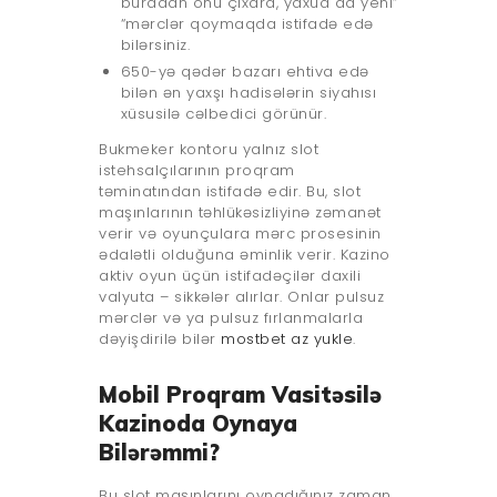
buradan onu çıxara, yaxud da yeni”
“mərclər qoymaqda istifadə edə
bilərsiniz.
650-yə qədər bazarı ehtiva edə
bilən ən yaxşı hadisələrin siyahısı
xüsusilə cəlbedici görünür.
Bukmeker kontoru yalnız slot
istehsalçılarının proqram
təminatından istifadə edir. Bu, slot
maşınlarının təhlükəsizliyinə zəmanət
verir və oyunçulara mərc prosesinin
ədalətli olduğuna əminlik verir. Kazino
aktiv oyun üçün istifadəçilər daxili
valyuta – sikkələr alırlar. Onlar pulsuz
mərclər və ya pulsuz fırlanmalarla
dəyişdirilə bilər
mostbet az yukle
.
Mobil Proqram Vasitəsilə
Kazinoda Oynaya
Bilərəmmi?
Bu slot maşınlarını oynadığınız zaman