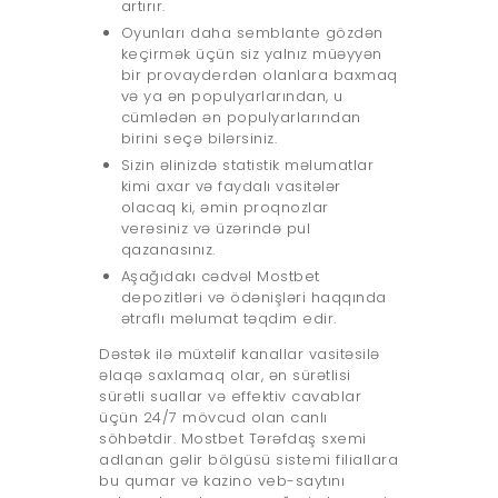
artırır.
Oyunları daha semblante gözdən
keçirmək üçün siz yalnız müəyyən
bir provayderdən olanlara baxmaq
və ya ən populyarlarından, u
cümlədən ən populyarlarından
birini seçə bilərsiniz.
Sizin əlinizdə statistik məlumatlar
kimi axar və faydalı vasitələr
olacaq ki, əmin proqnozlar
verəsiniz və üzərində pul
qazanasınız.
Aşağıdakı cədvəl Mostbet
depozitləri və ödənişləri haqqında
ətraflı məlumat təqdim edir.
Dəstək ilə müxtəlif kanallar vasitəsilə
əlaqə saxlamaq olar, ən sürətlisi
sürətli suallar və effektiv cavablar
üçün 24/7 mövcud olan canlı
söhbətdir. Mostbet Tərəfdaş sxemi
adlanan gəlir bölgüsü sistemi filiallara
bu qumar və kazino veb-saytını