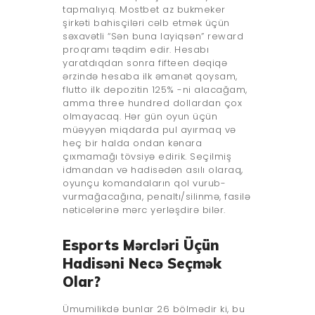
tapmalıyıq. Mostbet az bukmeker
şirkəti bahisçiləri cəlb etmək üçün
səxavətli “Sən buna layiqsən” reward
proqramı təqdim edir. Hesabı
yaratdıqdan sonra fifteen dəqiqə
ərzində hesaba ilk əmanət qoysam,
flutto ilk depozitin 125% -ni alacağam,
amma three hundred dollardan çox
olmayacaq. Hər gün oyun üçün
müəyyən miqdarda pul ayırmaq və
heç bir halda ondan kənara
çıxmamağı tövsiyə edirik. Seçilmiş
idmandan və hadisədən asılı olaraq,
oyunçu komandaların qol vurub-
vurmağacağına, penaltı/silinmə, fasilə
nəticələrinə mərc yerləşdirə bilər.
Esports Mərcləri Üçün
Hadisəni Necə Seçmək
Olar?
Ümumilikdə bunlar 26 bölmədir ki, bu