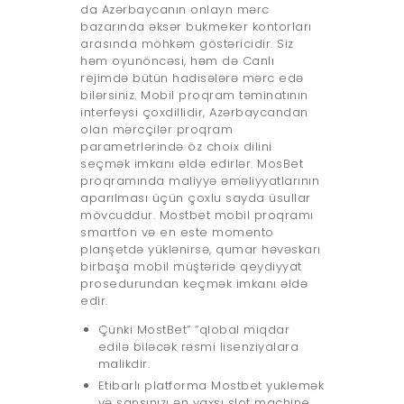
da Azərbaycanın onlayn mərc
bazarında əksər bukmeker kontorları
arasında möhkəm göstəricidir. Siz
həm oyunöncəsi, həm də Canlı
rejimdə bütün hadisələrə mərc edə
bilərsiniz. Mobil proqram təminatının
interfeysi çoxdillidir, Azərbaycandan
olan mərcçilər proqram
parametrlərində öz choix dilini
seçmək imkanı əldə edirlər. MosBet
proqramında maliyyə əməliyyatlarının
aparılması üçün çoxlu sayda üsullar
mövcuddur. Mostbet mobil proqramı
smartfon və en este momento
planşetdə yüklənirsə, qumar həvəskarı
birbaşa mobil müştəridə qeydiyyat
prosedurundan keçmək imkanı əldə
edir.
Çünki MostBet” “qlobal miqdar
edilə biləcək rəsmi lisenziyalara
malikdir.
Etibarlı platforma Mostbet yuklemək
və şansınızı ən yaxşı slot machine