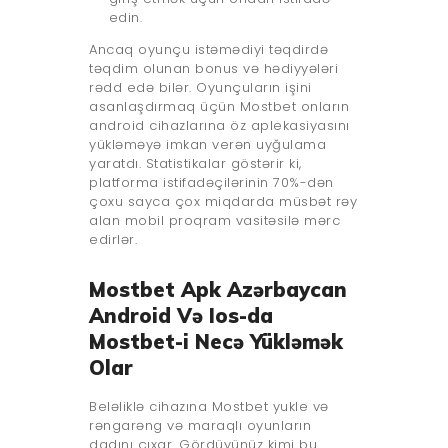
edin.
Ancaq oyunçu istəmədiyi təqdirdə
təqdim olunan bonus və hədiyyələri
rədd edə bilər. Oyunçuların işini
asanlaşdırmaq üçün Mostbet onların
android cihazlarına öz aplekasiyasını
yükləməyə imkan verən uyğulama
yaratdı. Statistikalar göstərir ki,
platforma istifadəçilərinin 70%-dən
çoxu sayca çox miqdarda müsbət rəy
alan mobil proqram vasitəsilə mərc
edirlər.
Mostbet Apk Azərbaycan
Android Və Ios-da
Mostbet-i Necə Yükləmək
Olar
Beləliklə cihazına Mostbet yukle və
rəngarəng və maraqlı oyunların
dadını çıxar. Gördüyünüz kimi bu