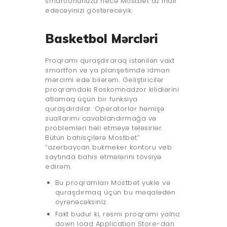
smartfonunuza necə Mostbet az indir
edəcəyinizi göstərəcəyik.
Basketbol Mərcləri
Proqramı quraşdıraraq istənilən vaxt
smartfon və ya planşetimdə idman
mərcimi edə bilərəm. Geliştiricilər
proqramdakı Roskomnadzor kilidlərini
atlamaq üçün bir funksiya
quraşdırdılar. Operatorlar həmişə
suallarımı cavablandırmağa və
problemləri həll etməyə tələsirlər.
Bütün bahisçilərə Mostbet”
“azerbaycan bukmeker kontoru veb
saytında bahis etmələrini tövsiyə
edirəm.
Bu proqramları Mostbet yukle və
quraşdırmaq üçün bu məqalədən
öyrənəcəksiniz.
Fakt budur ki, rəsmi proqramı yalnız
down load Application Store-dan