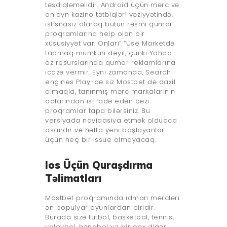
təsdiqləməlidir. Android üçün mərc və
onlayn kazino tətbiqləri vəziyyətində,
istisnasız olaraq bütün rəsmi qumar
proqramlarına help olan bir
xüsusiyyət var. Onları” “Use Marketdə
tapmaq mümkün deyil, çünki Yahoo
öz resurslarında qumar reklamlarına
icazə vermir. Eyni zamanda, Search
engines Play-də siz Mostbet də daxil
olmaqla, tanınmış mərc markalarının
adlarından istifadə edən bəzi
proqramlar tapa bilərsiniz. Bu
versiyada naviqasiya etmək olduqca
asandır və hətta yeni başlayanlar
üçün heç bir issue olmayacaq.
Ios Üçün Quraşdırma
Təlimatları
Mostbet proqramında idman mərcləri
ən populyar oyunlardan biridir.
Burada sizə futbol, ​​basketbol, ​​tennis,
voleybol, həndbol və bir çox digər