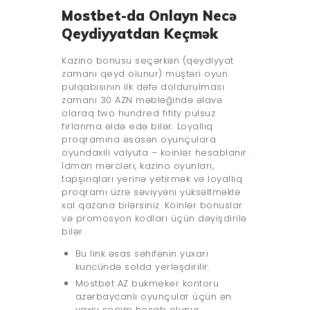
Mostbet-da Onlayn Necə
Qeydiyyatdan Keçmək
Kazino bonusu seçərkən (qeydiyyat
zamanı qeyd olunur) müştəri oyun
pulqabısının ilk dəfə doldurulması
zamanı 30 AZN məbləğində əlavə
olaraq two hundred fifity pulsuz
fırlanma əldə edə bilər. Loyallıq
proqramına əsasən oyunçulara
oyundaxili valyuta – koinlər hesablanır.
İdman mərcləri, kazino oyunları,
tapşırıqları yerinə yetirmək və loyallıq
proqramı üzrə səviyyəni yüksəltməklə
xal qazana bilərsiniz. Koinlər bonuslar
və promosyon kodları üçün dəyişdirilə
bilər.
Bu link əsas səhifənin yuxarı
küncündə solda yerləşdirilir.
Mostbet AZ bukmeker kontoru
azərbaycanlı oyunçular üçün ən
yaxşı seçim hesab olunur.