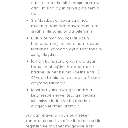
canlı dilerlər ilə slot maşınlarına və
canlı kazino oyunlarına çıxış təmin
edir.
Siz Mostbet arizona saytında
müvafiq bölmədə qaydaların tam
siyahısı ilə tanış onda bilərsiniz.
Bütün bunlar oyunçular üçün
həqiqətən orijinal və dinamik oyun
təcrübəsi yaradan oyun təcrübəsini
zənginləşdirir.
İdman bonusunu çıxarmaq üçün
bonus məbləğini three or more
hadisə ilə hər birinin koefitsienti 1 )
40-dan bahis tipi ekspreslə 5 dəfə
qoymaq lazımdır.
Mostbet yukle Google android
keçməzdən əvvəl tətbiqin texniki
xüsusiyyətlərinə və tələblərinə
diqqət yetirmək lazımdır.
Bundan əlavə, onlayn bukmeker
kontoru əla xətt və sürətli ödənişləri ilə
rəqibləri ilə müsbət müqayisə edir.