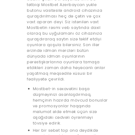
tətbiqi Mostbet Azerbaycan yukle
butonu vasitəsilə android cihazınıza
quraşdırılması heç də çətin və çox
vaxt aparan deyi. Siz istənilən vaxt
Mostbetin rəsmi veb saytında daxil
olaraq bu uyğulamanı öz cihazınıza
quraşdıraraq saytın sizə təklif etdiyi
oyunlara qoşula bilərsiniz. Son illər
ərzində idman mərcləri bütün
dünyada idman oyunlarının
pərəstişkarlarına oyunlara tamaşa
etdikləri zaman daha həyəcanlı anlar
yaşatmaq məqsədilə xüsusi bir
fəaliyyətə çevrildi.
Mostbet-in səxavətini başa
düşməyinizi asanlaşdırmaq,
həmçinin hazırda mövcud bonuslar
və promosyonlar haqqında
məlumat əldə etmək üçün sizə
aşağıdakı cədvəli öyrənməyi
tövsiyə edirik.
Hər bir səbət top ona dəydikdə