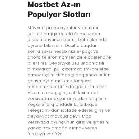
Mostbet Az-ın
Populyar Slotları
Mövcud promosyonlar və onların
şərtləri haqqında ətraflı məlumatı
əsas menyunun bonus bölmələrində
öyrənə bilərsiniz. Daxil olduqdan
sonra şəxsi hesabınızı e-poçt və
ahora telefon nömrənizlə əlaqələndirə
bilərsiniz. Qeydiyyat üsulundan asılı
olmayaraq, pul çıxarmaq imkanı əldə
etmək üçün istifadəçi haqqında bütün
çatışmayan məlumatlar şəxsi
hesabınızın profilində göstərilməlidir.
Vizual olaraq, giriş səhifəsi mobil
versiyadakı oxşar anketdən fərqlənir.
Yeganə fərq ondadır ki, tətbiqdə
Telegram-dan istifadə edərək giriş və
qeydiyyat mövcud deyil. Mobil
versiyada oyunçunun giriş və şifrəsini
yadda saxlamağa olanak verən
funksiya varifr?n.