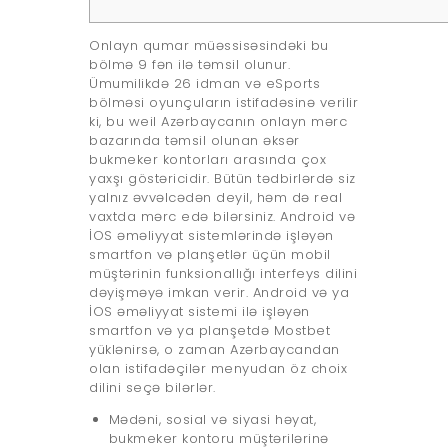
Onlayn qumar müəssisəsindəki bu
bölmə 9 fən ilə təmsil olunur.
Ümumilikdə 26 idman və eSports
bölməsi oyunçuların istifadəsinə verilir
ki, bu weil Azərbaycanın onlayn mərc
bazarında təmsil olunan əksər
bukmeker kontorları arasında çox
yaxşı göstəricidir. Bütün tədbirlərdə siz
yalnız əvvəlcədən deyil, həm də real
vaxtda mərc edə bilərsiniz. Android və
İOS əməliyyat sistemlərində işləyən
smartfon və planşetlər üçün mobil
müştərinin funksionallığı interfeys dilini
dəyişməyə imkan verir. Android və ya
İOS əməliyyat sistemi ilə işləyən
smartfon və ya planşetdə Mostbet
yüklənirsə, o zaman Azərbaycandan
olan istifadəçilər menyudan öz choix
dilini seçə bilərlər.
Mədəni, sosial və siyasi həyat,
bukmeker kontoru müştərilərinə