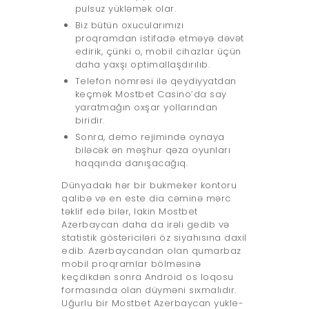
pulsuz yükləmək olar.
Biz bütün oxucularımızı
proqramdan istifadə etməyə dəvət
edirik, çünki o, mobil cihazlar üçün
daha yaxşı optimallaşdırılıb.
Telefon nömrəsi ilə qeydiyyatdan
keçmək Mostbet Casino’da say
yaratmağın oxşar yollarından
biridir.
Sonra, demo rejimində oynaya
biləcək ən məşhur qəza oyunları
haqqında danışacağıq.
Dünyadakı hər bir bukmeker kontoru
qalibə və en este dia cəminə mərc
təklif edə bilər, lakin Mostbet
Azerbaycan daha da irəli gedib və
statistik göstəriciləri öz siyahısına daxil
edib. Azərbaycandan olan qumarbaz
mobil proqramlar bölməsinə
keçdikdən sonra Android os loqosu
formasında olan düyməni sıxmalıdır.
Uğurlu bir Mostbet Azerbaycan yukle-