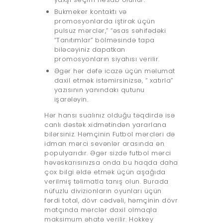
Bukmeker kontaktı və
promosyonlarda iştirak üçün
pulsuz mərclər,” “əsas səhifədəki
“Tanıtımlar” bölməsində tapa
biləcəyiniz dapatkan
promosyonların siyahısı verilir.
Əgər hər dəfə icazə üçün məlumat
daxil etmək istəmirsinizsə, “ xatırla”
yazısının yanındakı qutunu
işarələyin.
Hər hansı sualınız olduğu təqdirdə isə
canlı dəstək xidmətindən yararlana
bilərsiniz. Həmçinin Futbol mərcləri də
idman mərci sevənlər arasında ən
populyarıdır. Əgər sizdə futbol mərci
həvəskarısınızsa onda bu haqda daha
çox bilgi əldə etmək üçün aşağıda
verilmiş təlimatla tanış olun. Burada
nüfuzlu divizionların oyunları üçün
fərdi total, dövr cədvəli, həmçinin dövr
matçında mərclər daxil olmaqla
maksimum əhatə verilir. Hokkey