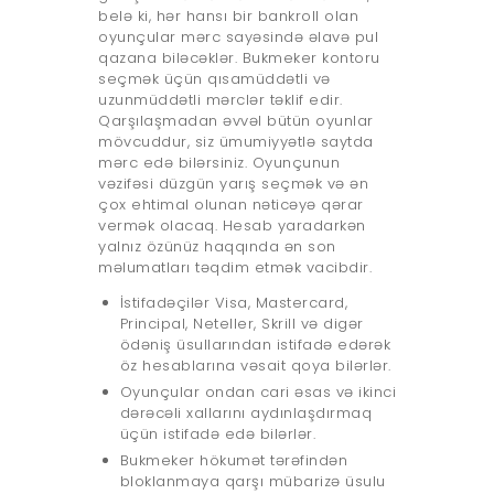
belə ki, hər hansı bir bankroll olan
oyunçular mərc sayəsində əlavə pul
qazana biləcəklər. Bukmeker kontoru
seçmək üçün qısamüddətli və
uzunmüddətli mərclər təklif edir.
Qarşılaşmadan əvvəl bütün oyunlar
mövcuddur, siz ümumiyyətlə saytda
mərc edə bilərsiniz. Oyunçunun
vəzifəsi düzgün yarış seçmək və ən
çox ehtimal olunan nəticəyə qərar
vermək olacaq. Hesab yaradarkən
yalnız özünüz haqqında ən son
məlumatları təqdim etmək vacibdir.
İstifadəçilər Visa, Mastercard,
Principal, Neteller, Skrill və digər
ödəniş üsullarından istifadə edərək
öz hesablarına vəsait qoya bilərlər.
Oyunçular ondan cari əsas və ikinci
dərəcəli xallarını aydınlaşdırmaq
üçün istifadə edə bilərlər.
Bukmeker hökumət tərəfindən
bloklanmaya qarşı mübarizə üsulu