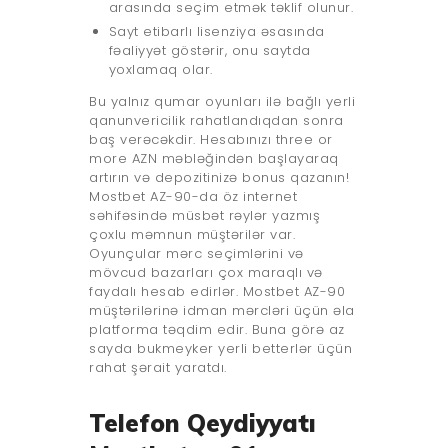
arasında seçim etmək təklif olunur.
Sayt etibarlı lisenziya əsasında
fəaliyyət göstərir, onu saytda
yoxlamaq olar.
Bu yalnız qumar oyunları ilə bağlı yerli
qanunvericilik rahatlandıqdan sonra
baş verəcəkdir. Hesabınızı three or
more AZN məbləğindən başlayaraq
artırın və depozitinizə bonus qazanın!
Mostbet AZ-90-da öz internet
səhifəsində müsbət rəylər yazmış
çoxlu məmnun müştərilər var.
Oyunçular mərc seçimlərini və
mövcud bazarları çox maraqlı və
faydalı hesab edirlər. Mostbet AZ-90
müştərilərinə idman mərcləri üçün əla
platforma təqdim edir. Buna görə az
sayda bukmeyker yerli betterlər üçün
rahat şərait yaratdı.
Telefon Qeydiyyatı