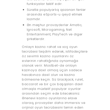
funksiyalar təklif edir.
Sürətlə populyarlıq qazanan fənlər
arasında eSports-u qeyd etmək
lazımdır.
Ən məşhur provayderlər Amatic,
Igrosoft, Microgaming, Net
Entertainment, PlayTech və digər
şirkətlərdir.
Onlayn kazino rahat və xoş oyun
təcrübəsi təqdim edərək, istifadəçilərə
öz sevimli kazino oyunlarını öz
evlərinin rahatlığında oynamağa
olanak verir. Mostbet-də onlayn
kazinoya daxil olmaq üçün sadəcə
hesabınıza daxil olun və kazino
bölməsinə keçin. Siz blackjack, rulet,
baccarat və bir çox başqaları daxil
olmaqla müxtəlif populyar oyunlar
arasından seçim edə biləcəksiniz.
Ənənəvi kazino oyunlarına əlavə
olaraq, provayder daha immersiv və
orijinal oyun təcrübəsini təmin edən