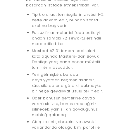
bazardan istifadə etmək imkanı var.
Tipik olaraq, tennisçilərin zirvəsi 1-2
həftə davam edir, bundan sonra
azalma baş verir.
Pulsuz fırlanmalar istifadə edildiyi
andan sonrakı 72 sewaktu ərzində
mərc edilə bilər.
Mostbet AZ 91 idman hadisələri
kataloqunda Masters-dan Böyük
Dəbilqə yarışlarına qədər müxtəlif
turnirlər mövcuddur.
Yeri gəlmişkən, burada
qeydiyyatdan keçmək asandır,
xüsusilə də ona görə ki, bukmeyker
bir neçə qeydiyyat üsulu təklif edir.
Əgər bonusun şərtlərinə cavab
vermirsinizsə, bonus məbləğiniz
silinəcək, yalnız ilkin qoyduğunuz
məbləğ qalacaq.
Giriş sosial şəbəkələr və əvvəlki
variantlarda olduğu kimi parol ilə