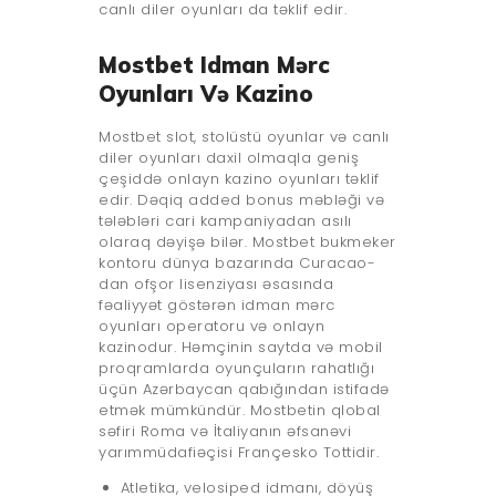
canlı diler oyunları da təklif edir.
Mostbet Idman Mərc
Oyunları Və Kazino
Mostbet slot, stolüstü oyunlar və canlı
diler oyunları daxil olmaqla geniş
çeşiddə onlayn kazino oyunları təklif
edir. Dəqiq added bonus məbləği və
tələbləri cari kampaniyadan asılı
olaraq dəyişə bilər. Mostbet bukmeker
kontoru dünya bazarında Curacao-
dan ofşor lisenziyası əsasında
fəaliyyət göstərən idman mərc
oyunları operatoru və onlayn
kazinodur. Həmçinin saytda və mobil
proqramlarda oyunçuların rahatlığı
üçün Azərbaycan qabığından istifadə
etmək mümkündür. Mostbetin qlobal
səfiri Roma və İtaliyanın əfsanəvi
yarımmüdafiəçisi Françesko Tottidir.
Atletika, velosiped idmanı, döyüş