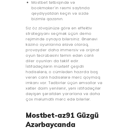
Mostbet tətbiqində və
bookmaker’in rəsmi saytında
qeydiyyatdan keçin və sizdə
bizimlə qazanın.
Siz öz zövqünüzə görə ən effektiv
strategiyanı seçmək üçün demo
rejimində oynaya bilərsiniz. Ənənəvi
kazino oyunlarına əlavə olaraq,
provayder daha immersiv və orijinal
oyun təcrübəsini təmin edən canlı
diler oyunları da təklif edir.
İstifadəçilərin müxtəlif çeşidli
hadisələrə, o cümlədən hazırda baş
verən canlı hadisələrə mərc qoymaq
imkanı var. Tədbirlər üçün əmsallar və
xətlər daim yenilənir, yəni istifadəçilər
dəyişən şəraitdən yararlana və daha
çox məlumatlı mərc edə bilərlər.
Mostbet-az91 Güzgü
Azərbaycanda