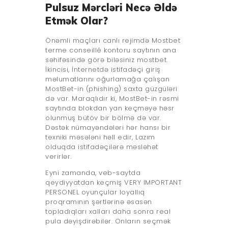
Pulsuz Mərcləri Necə Əldə
Etmək Olar?
Önəmli maçları canlı rejimdə Mostbet
terme conseillé kontoru saytının ana
səhifəsində görə biləsiniz mostbet.
İkincisi, İnternetdə istifadəçi giriş
məlumatlarını oğurlamağa çalışan
MostBet-in (phishing) saxta güzgüləri
də var. Maraqlıdır ki, MostBet-in rəsmi
saytında blokdan yan keçməyə həsr
olunmuş bütöv bir bölmə də var.
Dəstək nümayəndələri hər hansı bir
texniki məsələni həll edir, Lazım
olduqda istifadəçilərə məsləhət
verirlər.
Eyni zamanda, veb-saytda
qeydiyyatdan keçmiş VERY IMPORTANT
PERSONEL oyunçular loyallıq
proqramının şərtlərinə əsasən
topladıqları xalları daha sonra real
pula dəyişdirəbilər. Onların seçmək