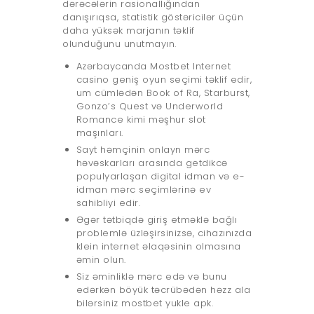
dərəcələrin rasionallığından
danışırıqsa, statistik göstəricilər üçün
daha yüksək marjanın təklif
olunduğunu unutmayın.
Azərbaycanda Mostbet Internet
casino geniş oyun seçimi təklif edir,
um cümlədən Book of Ra, Starburst,
Gonzo’s Quest və Underworld
Romance kimi məşhur slot
maşınları.
Sayt həmçinin onlayn mərc
həvəskarları arasında getdikcə
populyarlaşan digital idman və e-
idman mərc seçimlərinə ev
sahibliyi edir.
Əgər tətbiqdə giriş etməklə bağlı
problemlə üzləşirsinizsə, cihazınızda
klein internet əlaqəsinin olmasına
əmin olun.
Siz əminliklə mərc edə və bunu
edərkən böyük təcrübədən həzz ala
bilərsiniz mostbet yukle apk.