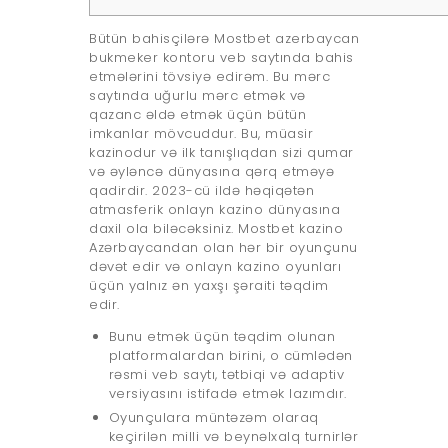
Bütün bahisçilərə Mostbet azerbaycan
bukmeker kontoru veb saytında bahis
etmələrini tövsiyə edirəm. Bu mərc
saytında uğurlu mərc etmək və
qazanc əldə etmək üçün bütün
imkanlar mövcuddur. Bu, müasir
kazinodur və ilk tanışlıqdan sizi qumar
və əyləncə dünyasına qərq etməyə
qadirdir. 2023-cü ildə həqiqətən
atmasferik onlayn kazino dünyasına
daxil ola biləcəksiniz. Mostbet kazino
Azərbaycandan olan hər bir oyunçunu
dəvət edir və onlayn kazino oyunları
üçün yalnız ən yaxşı şəraiti təqdim
edir.
Bunu etmək üçün təqdim olunan
platformalardan birini, o cümlədən
rəsmi veb saytı, tətbiqi və adaptiv
versiyasını istifadə etmək lazımdır.
Oyunçulara müntəzəm olaraq
keçirilən milli və beynəlxalq turnirlər