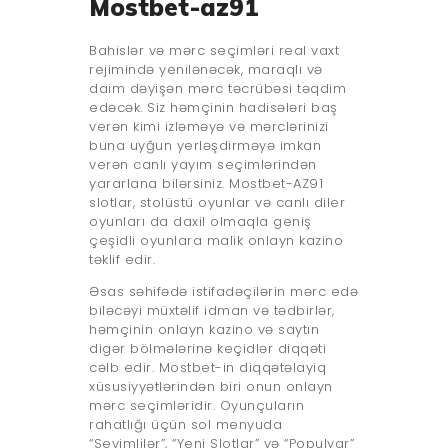
Mostbet-az91
Bahislər və mərc seçimləri real vaxt
rejimində yenilənəcək, maraqlı və
daim dəyişən mərc təcrübəsi təqdim
edəcək. Siz həmçinin hadisələri baş
verən kimi izləməyə və mərclərinizi
buna uyğun yerləşdirməyə imkan
verən canlı yayım seçimlərindən
yararlana bilərsiniz. Mostbet-AZ91
slotlar, stolüstü oyunlar və canlı diler
oyunları da daxil olmaqla geniş
çeşidli oyunlara malik onlayn kazino
təklif edir.
Əsas səhifədə istifadəçilərin mərc edə
biləcəyi müxtəlif idman və tədbirlər,
həmçinin onlayn kazino və saytın
digər bölmələrinə keçidlər diqqəti
cəlb edir. Mostbet-in diqqətəlayiq
xüsusiyyətlərindən biri onun onlayn
mərc seçimləridir. Oyunçuların
rahatlığı üçün sol menyuda
“Sevimlilər”, “Yeni Slotlar” və “Populyar”