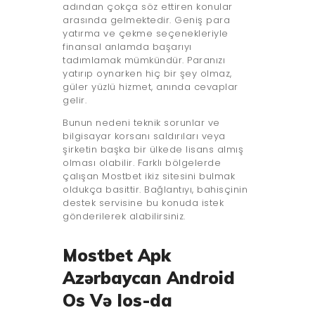
adından çokça söz ettiren konular
arasında gelmektedir. Geniş para
yatırma ve çekme seçenekleriyle
finansal anlamda başarıyı
tadımlamak mümkündür. Paranızı
yatırıp oynarken hiç bir şey olmaz,
güler yüzlü hizmet, anında cevaplar
gelir.
Bunun nedeni teknik sorunlar ve
bilgisayar korsanı saldırıları veya
şirketin başka bir ülkede lisans almış
olması olabilir. Farklı bölgelerde
çalışan Mostbet ikiz sitesini bulmak
oldukça basittir. Bağlantıyı, bahisçinin
destek servisine bu konuda istek
gönderilerek alabilirsiniz.
Mostbet Apk
Azərbaycan Android
Os Və Ios-da