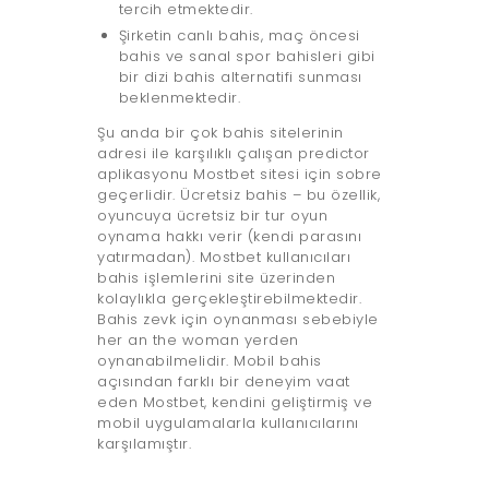
tercih etmektedir.
Şirketin canlı bahis, maç öncesi
bahis ve sanal spor bahisleri gibi
bir dizi bahis alternatifi sunması
beklenmektedir.
Şu anda bir çok bahis sitelerinin
adresi ile karşılıklı çalışan predictor
aplikasyonu Mostbet sitesi için sobre
geçerlidir. Ücretsiz bahis – bu özellik,
oyuncuya ücretsiz bir tur oyun
oynama hakkı verir (kendi parasını
yatırmadan). Mostbet kullanıcıları
bahis işlemlerini site üzerinden
kolaylıkla gerçekleştirebilmektedir.
Bahis zevk için oynanması sebebiyle
her an the woman yerden
oynanabilmelidir. Mobil bahis
açısından farklı bir deneyim vaat
eden Mostbet, kendini geliştirmiş ve
mobil uygulamalarla kullanıcılarını
karşılamıştır.