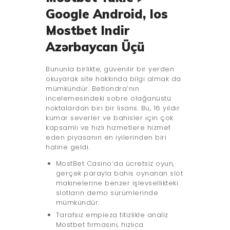
Google Android, Ios
Mostbet Indir
Azərbaycan Üçü
Bununla birlikte, güvenilir bir yerden
okuyarak site hakkında bilgi almak da
mümkündür. Betlondra’nın
incelemesindeki sobre olağanüstü
noktalardan biri bir lisans. Bu, 16 yıldır
kumar severler ve bahisler için çok
kapsamlı ve hızlı hizmetlere hizmet
eden piyasanın en iyilerinden biri
haline geldi.
MostBet Casino’da ücretsiz oyun,
gerçek parayla bahis oynanan slot
makinelerine benzer işlevsellikteki
slotların demo sürümlerinde
mümkündür.
Tarafsız empieza titizlikle analiz
Mostbet fırmasını, hızlıca