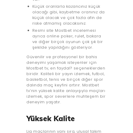
Küçük oranlarla kazancınız küçük
olacağı gibi, kaybetme oranınız da
küçük olacak ve çok fazla afin de
riske atmamış olacaksınız.
Resmi site Mostbet incelemesi
ayrıca online poker, rulet, bakara
ve diğer birçok oyunun çok şık bir
şekilde yapıldığını gösteriyor.
Güvenilir ve profesyonel bir bahis
deneyimi yaşamak isteyenler için
Mostbet tv, en faydal? seçeneklerden
biridir. Kaliteli bir yayın izlemek, futbol,
basketbol, tenis ve birçok diğer spor
dalında maç keyfini artırır. Mostbet
tv’nin yüksek kalite anlayışıyla maçları
izlemek, spor severlere muhteşem bir
deneyim yaşatır.
Yüksek Kalite
Lig maçlarının yanı sıra, ulusal takım