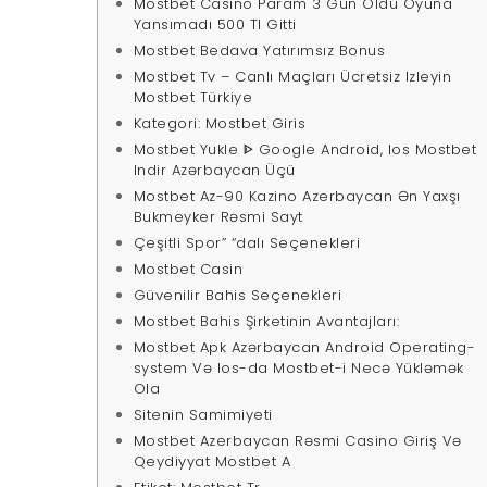
Mostbet Casino Param 3 Gün Oldu Oyuna
Yansımadı 500 Tl Gitti
Mostbet Bedava Yatırımsız Bonus
Mostbet Tv – Canlı Maçları Ücretsiz Izleyin
Mostbet Türkiye
Kategori: Mostbet Giris
Mostbet Yukle ᐈ Google Android, Ios Mostbet
Indir Azərbaycan Üçü
Mostbet Az-90 Kazino Azerbaycan Ən Yaxşı
Bukmeyker Rəsmi Sayt
Çeşitli Spor” “dalı Seçenekleri
Mostbet Casin
Güvenilir Bahis Seçenekleri
Mostbet Bahis Şirketinin Avantajları:
Mostbet Apk Azərbaycan Android Operating-
system Və Ios-da Mostbet-i Necə Yükləmək
Ola
Sitenin Samimiyeti
Mostbet Azerbaycan Rəsmi Casino Giriş Və
Qeydiyyat Mostbet A