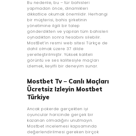
Bu nedenle, bu – tür bahisleri
yapmadan önce, dinamikleri
dikkatlice okumak önemlidir. Herhangi
bir müşterisi, bahis şirketinin
yönetimine ilgili bir talep
gönderdikten ve yapılan tüm bahisleri
oynadıktan sonra hesabını silebilir.
MostBet’in resmi web sitesi Türkçe de
dahil olmak üzere 37 dilde
yerelleştirilmiştir. Yüksek kaliteli
görüntü ve ses kalitesiyle maçları
izlemek, keyifli bir deneyim sunar.
Mostbet Tv – Canlı Maçları
Ücretsiz Izleyin Mostbet
Türkiye
Ancak pokerde gerçekten iyi
oyuncular haricinde gerçek bir
kazanan olmadığını unutmayın.
Mostbet incelemesi kapsamında
değerlendirilmesi gereken birçok