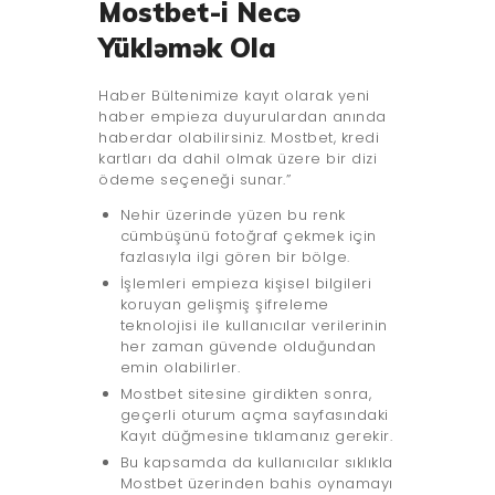
Mostbet-i Necə
Yükləmək Ola
Haber Bültenimize kayıt olarak yeni
haber empieza duyurulardan anında
haberdar olabilirsiniz. Mostbet, kredi
kartları da dahil olmak üzere bir dizi
ödeme seçeneği sunar.”
Nehir üzerinde yüzen bu renk
cümbüşünü fotoğraf çekmek için
fazlasıyla ilgi gören bir bölge.
İşlemleri empieza kişisel bilgileri
koruyan gelişmiş şifreleme
teknolojisi ile kullanıcılar verilerinin
her zaman güvende olduğundan
emin olabilirler.
Mostbet sitesine girdikten sonra,
geçerli oturum açma sayfasındaki
Kayıt düğmesine tıklamanız gerekir.
Bu kapsamda da kullanıcılar sıklıkla
Mostbet üzerinden bahis oynamayı