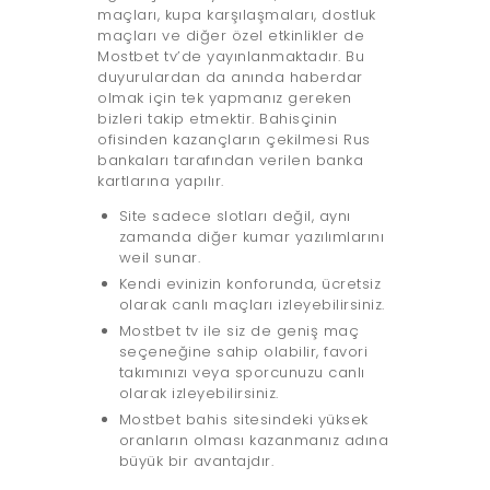
maçları, kupa karşılaşmaları, dostluk
maçları ve diğer özel etkinlikler de
Mostbet tv’de yayınlanmaktadır. Bu
duyurulardan da anında haberdar
olmak için tek yapmanız gereken
bizleri takip etmektir. Bahisçinin
ofisinden kazançların çekilmesi Rus
bankaları tarafından verilen banka
kartlarına yapılır.
Site sadece slotları değil, aynı
zamanda diğer kumar yazılımlarını
weil sunar.
Kendi evinizin konforunda, ücretsiz
olarak canlı maçları izleyebilirsiniz.
Mostbet tv ile siz de geniş maç
seçeneğine sahip olabilir, favori
takımınızı veya sporcunuzu canlı
olarak izleyebilirsiniz.
Mostbet bahis sitesindeki yüksek
oranların olması kazanmanız adına
büyük bir avantajdır.