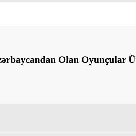
Azərbaycandan Olan Oyunçular Ü