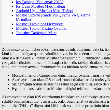
Ios Tətbiqini Yeniləmək 2023?
Ios Üçün Mostbet Mərc Tətbiqi
Android Üçün Mostbet Mərc Tətbiqi
Mostbet Azərbaycanda Pul Qoyma Və Çıxarma
Metodları
Mostbet Tətbiqində Qeydiyyət
Mostbet Tətbiqi Kazino Oyunları
“mostbet Tətbiqində Mərc
Zövqünüzə uyğun gələn poker masasına qoşula bilərsiniz, belə ki, 
kimi tətbiqin kifayət qədər üstünlükləri var, bu isə o deməkdir ki, ən y
olması o deməkdir ki, bütün Mostbet məhsullarının, u cümlədən Androi
çıxış əldə edirsiniz, bu isə bütün baqları həll edir, tətbiqi sürətləndi
çünki onu bütün əvvəlki məlumatlarınızla birlikdə bərpa etmək mümk
Mostbet Friendly Casino-nun daha məşhur oyunları sırasına vahi
Azərbaycandan olan iOS cihazlarının istifadəçiləri də funksiyalar
Siz həmçinin bölmələr arasında rahat keçid edə bilər, eləcə də v
Əgər hər hansı səbəbdən Mosbet tətbiqini telefonunuzdan silmi
Azərbaycandan olan iOS cihazlarının istifadəçiləri də funksiyalarla z
şəkildə optimallaşdırılıb, yəni istifadəçilər onun rahat və gecikməsiz 
yanındakı “Əldə et” düyməsini klikləmək və endirmə prosesinin bitmə