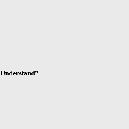
 Understand”