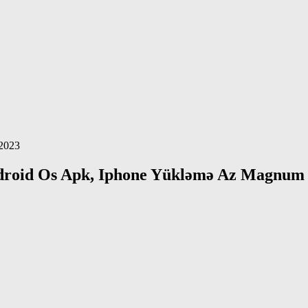
 2023
ndroid Os Apk, Iphone Yükləmə Az Magnum