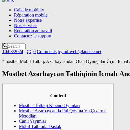
Callade mobility
Réparation mobile
Notre expertise
Nos services
Réparation au travail
Contactez le support
10/03/2024
0
Comments
by
ml-web@laposte.net
“mostbet Mobil Tətbiq: Azərbaycandan Olan Oyunçular Üçün Icmal
Mostbet Azərbaycan Tətbiqinin Icmalı A
Content
Mostbet Tətbiqi Kazino Oyunları
Mostbet Azərbaycanda Pul Qoyma Və Çıxarma
Metodları
Canlı Yayımlar
Mobil Tətbiqdə Dəstək