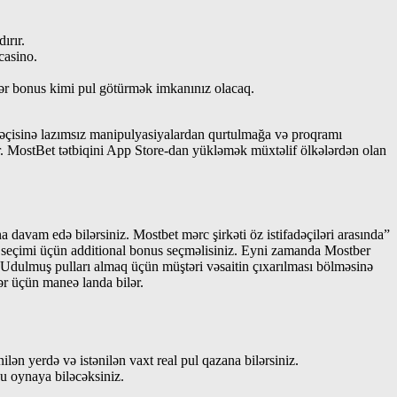
ırır.
casino.
ər bonus kimi pul götürmək imkanınız olacaq.
dəçisinə lazımsız manipulyasiyalardan qurtulmağa və proqramı
ər. MostBet tətbiqini App Store-dan yükləmək müxtəlif ölkələrdən olan
davam edə bilərsiniz. Mostbet mərc şirkəti öz istifadəçiləri arasında”
t seçimi üçün additional bonus seçməlisiniz. Eyni zamanda Mostber
 Udulmuş pulları almaq üçün müştəri vəsaitin çıxarılması bölməsinə
ər üçün maneə landa bilər.
ilən yerdə və istənilən vaxt real pul qazana bilərsiniz.
u oynaya biləcəksiniz.