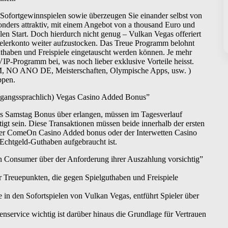
Sofortgewinnspielen sowie überzeugen Sie einander selbst von
onders attraktiv, mit einem Angebot von a thousand Euro und
llen Start. Doch hierdurch nicht genug – Vulkan Vegas offeriert
elerkonto weiter aufzustocken. Das Treue Programm belohnt
uthaben und Freispiele eingetauscht werden können. Je mehr
IP-Programm bei, was noch lieber exklusive Vorteile heisst.
M, NO ANO DE, Meisterschaften, Olympische Apps, usw. )
ppen.
gangssprachlich) Vegas Casino Added Bonus”
s Samstag Bonus über erlangen, müssen im Tagesverlauf
gt sein. Diese Transaktionen müssen beide innerhalb der ersten
r ComeOn Casino Added bonus oder der Interwetten Casino
s Echtgeld-Guthaben aufgebraucht ist.
lten Consumer über der Anforderung ihrer Auszahlung vorsichtig”
 Treuepunkten, die gegen Spielguthaben und Freispiele
 in den Sofortspielen von Vulkan Vegas, entführt Spieler über
denservice wichtig ist darüber hinaus die Grundlage für Vertrauen