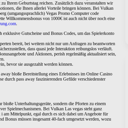
u Ihrem Geburtstag reichen. Zusätzlich dazu veranstalten wir
tionen, die Ihnen allerlei Vorteile bringen können. Bei Vulkan
r berg (umgangssprachlich) Vegas Promo Computer code
ette Willkommensbonus von 1000€ ist auch nicht über noch eine
hrung.com
.
ch exklusive Gutscheine und Bonus Codes, um das Spielerkonto
erten bereit, bei weitem nicht nur um Anfragen zu beantworten
herzustellen, dass quasi jede Interaktion reibungslos verläuft.
onusangebote und Aktionen, perish regelmäßig aktualisiert sein,
en.
in, bevor sie ausgezahlt werden können.
away bloße Bereitstellung eines Erlebnisses im Online Casino
eise durch pass away faszinierenden Gefilde verschiedenster
 bloße Unterhaltungsgeräte, sondern die Pforten zu einem
iver Spielmechanismen. Bei Vulkan Las vegas steht ganz
 am Mittelpunkt, egal durch es sich dabei um Angebote für
und Bonus müssen insgesamt 40-fach umgesetzt werden, wozu