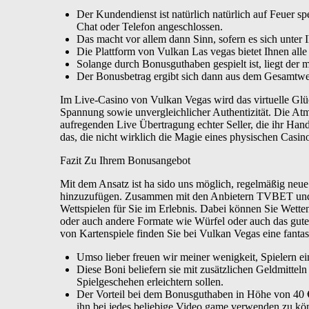
Der Kundendienst ist natürlich natürlich auf Feuer s
Chat oder Telefon angeschlossen.
Das macht vor allem dann Sinn, sofern es sich unter 
Die Plattform von Vulkan Las vegas bietet Ihnen alle
Solange durch Bonusguthaben gespielt ist, liegt der 
Der Bonusbetrag ergibt sich dann aus dem Gesamtwert
Im Live-Casino von Vulkan Vegas wird das virtuelle Glüc
Spannung sowie unvergleichlicher Authentizität. Die Atm
aufregenden Live Übertragung echter Seller, die ihr Han
das, die nicht wirklich die Magie eines physischen Casino
Fazit Zu Ihrem Bonusangebot
Mit dem Ansatz ist ha sido uns möglich, regelmäßig neu
hinzuzufügen. Zusammen mit den Anbietern TVBET und 
Wettspielen für Sie im Erlebnis. Dabei können Sie Wette
oder auch andere Formate wie Würfel oder auch das gute 
von Kartenspiele finden Sie bei Vulkan Vegas eine fanta
Umso lieber freuen wir meiner wenigkeit, Spielern e
Diese Boni beliefern sie mit zusätzlichen Geldmitteln 
Spielgeschehen erleichtern sollen.
Der Vorteil bei dem Bonusguthaben in Höhe von 40 € 
ihn bei jedes beliebige Video game verwenden zu kö