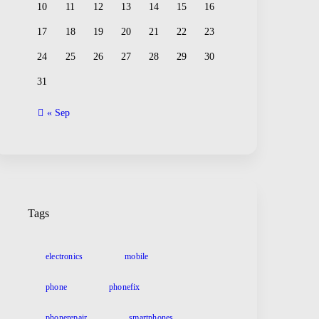
10
11
12
13
14
15
16
17
18
19
20
21
22
23
24
25
26
27
28
29
30
31
« Sep
Tags
electronics
mobile
phone
phonefix
phonerepair
smartphones