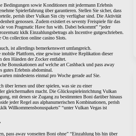
die Bedingungen sowie Konditionen mit jedermann Erlebnis
nehme Spielerfahrung über garantieren. Stellen Sie sicher, dass
rteile, perish über Vulkan Sin city verfügbar sind. Die Aktivität
enheit genossen. Zudem existiert es seventy Freispiele für das
kle von Pragmatic Have fun with. Dabei bekommt” “jeder
rozentsatz kklk Einzahlungsbetrags als Incentive gutgeschrieben.
te On collection online casino Slots.
auch, ist allerdings bemerkenswert umfangreich.
 mobile Plattform, eine gewisse intuitive Replikation dieser
 den Händen der Zocker entfaltet.
iche Bonuskationen auf welche art Cashback und pass away
s gutes Erlebnis abdominal.
arten mindestens einmal pro Woche gerade auf Sie.
h über lernen und über spielen, was sie zu einer
ler gleichermaßen macht. Die Glücksspieleinrichtung Vulkan
fügung, mit denen sie Zugang zu bestimmten Boni darüber hinaus
ide jeder Regel aus alphanumerischen Kombinationen, perish
klk Willkommensbonuspakets” “unter Vulkan Vegas ist
?
ten, pass away vonseiten Boni ohne” “Einzahlung bis hin über