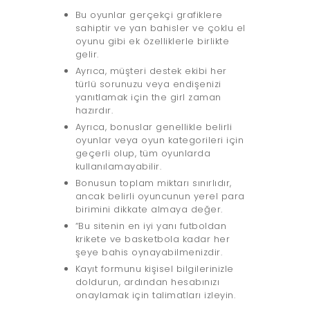
Bu oyunlar gerçekçi grafiklere
sahiptir ve yan bahisler ve çoklu el
oyunu gibi ek özelliklerle birlikte
gelir.
Ayrıca, müşteri destek ekibi her
türlü sorunuzu veya endişenizi
yanıtlamak için the girl zaman
hazırdır.
Ayrıca, bonuslar genellikle belirli
oyunlar veya oyun kategorileri için
geçerli olup, tüm oyunlarda
kullanılamayabilir.
Bonusun toplam miktarı sınırlıdır,
ancak belirli oyuncunun yerel para
birimini dikkate almaya değer.
“Bu sitenin en iyi yanı futboldan
krikete ve basketbola kadar her
şeye bahis oynayabilmenizdir.
Kayıt formunu kişisel bilgilerinizle
doldurun, ardından hesabınızı
onaylamak için talimatları izleyin.