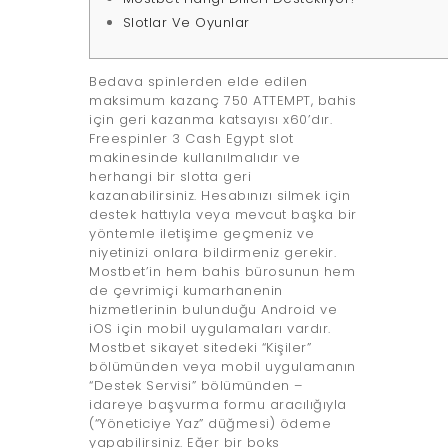
Slotlar Ve Oyunlar
Bedava spinlerden elde edilen
maksimum kazanç 750 ATTEMPT, bahis
için geri kazanma katsayısı x60’dır.
Freespinler 3 Cash Egypt slot
makinesinde kullanılmalıdır ve
herhangi bir slotta geri
kazanabilirsiniz. Hesabınızı silmek için
destek hattıyla veya mevcut başka bir
yöntemle iletişime geçmeniz ve
niyetinizi onlara bildirmeniz gerekir.
Mostbet’in hem bahis bürosunun hem
de çevrimiçi kumarhanenin
hizmetlerinin bulunduğu Android ve
iOS için mobil uygulamaları vardır.
Mostbet sikayet sitedeki “Kişiler”
bölümünden veya mobil uygulamanın
“Destek Servisi” bölümünden –
idareye başvurma formu aracılığıyla
(“Yöneticiye Yaz” düğmesi) ödeme
yapabilirsiniz. Eğer bir boks