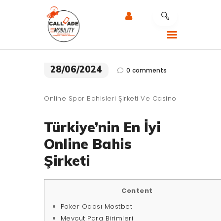
28/06/2024
0
comments
CALLADE MOBILITY
Online Spor Bahisleri Şirketi Ve Casino
RÉPARATION MOBILE
NOTRE EXPERTISE
Türkiye’nin En İyi
NOS SERVICES
Online Bahis
RÉPARATION AU
Şirketi
TRAVAIL
CONTACTEZ LE
Content
SUPPORT
Poker Odası Mostbet
Mevcut Para Birimleri