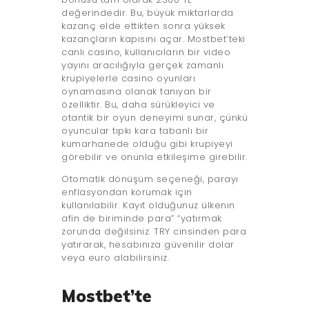
değerindedir. Bu, büyük miktarlarda
kazanç elde ettikten sonra yüksek
kazançların kapısını açar. Mostbet’teki
canlı casino, kullanıcıların bir video
yayını aracılığıyla gerçek zamanlı
krupiyelerle casino oyunları
oynamasına olanak tanıyan bir
özelliktir. Bu, daha sürükleyici ve
otantik bir oyun deneyimi sunar, çünkü
oyuncular tıpkı kara tabanlı bir
kumarhanede olduğu gibi krupiyeyi
görebilir ve onunla etkileşime girebilir.
Otomatik dönüşüm seçeneği, parayı
enflasyondan korumak için
kullanılabilir. Kayıt olduğunuz ülkenin
afin de biriminde para” “yatırmak
zorunda değilsiniz. TRY cinsinden para
yatırarak, hesabınıza güvenilir dolar
veya euro alabilirsiniz.
Mostbet’te