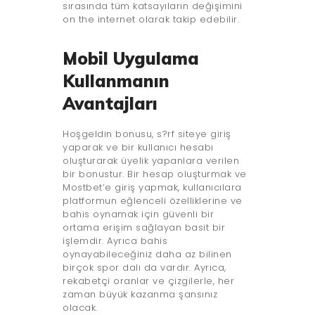
sırasında tüm katsayıların değişimini
on the internet olarak takip edebilir.
Mobil Uygulama
Kullanmanın
Avantajları
Hoşgeldin bonusu, s?rf siteye giriş
yaparak ve bir kullanıcı hesabı
oluşturarak üyelik yapanlara verilen
bir bonustur. Bir hesap oluşturmak ve
Mostbet’e giriş yapmak, kullanıcılara
platformun eğlenceli özelliklerine ve
bahis oynamak için güvenli bir
ortama erişim sağlayan basit bir
işlemdir. Ayrıca bahis
oynayabileceğiniz daha az bilinen
birçok spor dalı da vardır. Ayrıca,
rekabetçi oranlar ve çizgilerle, her
zaman büyük kazanma şansınız
olacak.