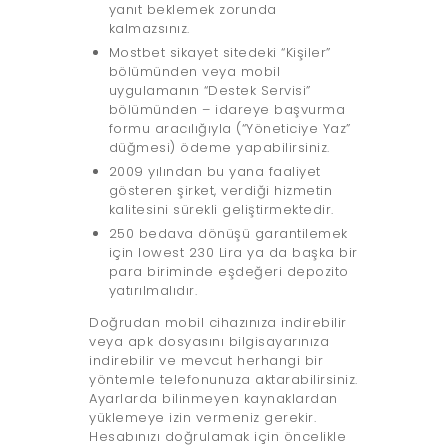
yanıt beklemek zorunda
kalmazsınız.
Mostbet sikayet sitedeki “Kişiler”
bölümünden veya mobil
uygulamanın “Destek Servisi”
bölümünden – idareye başvurma
formu aracılığıyla (“Yöneticiye Yaz”
düğmesi) ödeme yapabilirsiniz.
2009 yılından bu yana faaliyet
gösteren şirket, verdiği hizmetin
kalitesini sürekli geliştirmektedir.
250 bedava dönüşü garantilemek
için lowest 230 Lira ya da başka bir
para biriminde eşdeğeri depozito
yatırılmalıdır.
Doğrudan mobil cihazınıza indirebilir
veya apk dosyasını bilgisayarınıza
indirebilir ve mevcut herhangi bir
yöntemle telefonunuza aktarabilirsiniz.
Ayarlarda bilinmeyen kaynaklardan
yüklemeye izin vermeniz gerekir.
Hesabınızı doğrulamak için öncelikle