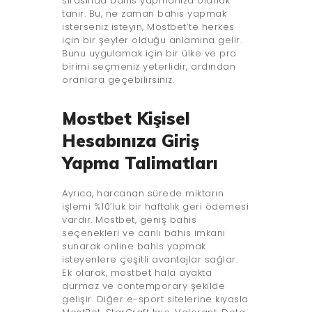
sırasında bahis yapmanıza olanak
tanır. Bu, ne zaman bahis yapmak
isterseniz isteyin, Mostbet’te herkes
için bir şeyler olduğu anlamına gelir.
Bunu uygulamak için bir ülke ve pra
birimi seçmeniz yeterlidir, ardından
oranlara geçebilirsiniz.
Mostbet Kişisel
Hesabınıza Giriş
Yapma Talimatları
Ayrıca, harcanan sürede miktarın
işlemi %10’luk bir haftalık geri ödemesi
vardır. Mostbet, geniş bahis
seçenekleri ve canlı bahis imkanı
sunarak online bahis yapmak
isteyenlere çeşitli avantajlar sağlar.
Ek olarak, mostbet hala ayakta
durmaz ve contemporary şekilde
gelişir. Diğer e-sport sitelerine kıyasla