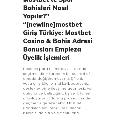
Bahisleri Nasıl
Yapılır?”
“[newline]mostbet
Giriş Türkiye: Mostbet
Casino & Bahis Adresi
Bonusları Empieza
Üyelik İşlemleri
Hesabın para birimi kayıt sırasında
seçilmelidir – kararınızı bir sonraki a?
amada değiştiremezsiniz. Şifrenizi
veya giriş bilgilerinizi kaybederseniz,
destek ekibiyle iletişime geçmeniz ve
daha önce belirttiğiniz kişisel bilgileri
onaylayarak kurtarma prosedüründen
geçmeniz gerekecektir. MostBet
uzmanları hızlı tepki verir, ancak
kullanıcı adınızı ve şifrenizi ana