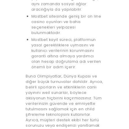
aynı zamanda sosyal ağlar
aracılığıyla da yapılabilir.
Mostbet sitesinde geniş bir on line
casino oyunları ve bahis
seçenekleri yelpazesi
bulunmaktadır.
Mostbet kayıt süreci, platformun
yasal gerekliliklere uymasını ve
kullanıcı verilerinin korunmasını
garanti altına almaya yardımcı
olan hesap doğrulama adı verilen
önemli bir adım içerir.
Buna Olimpiyatlar, Dünya Kupası ve
diğer büyük turnuvalar dahildir. Ayrıca,
belirli sporların ve etkinliklerin canlı
yayınını weil sunarlar, böylece
aksiyonun hiçbirini kaçırmazsınız. Tüm
verilerinizin güvende ve emniyette
tutulmasını sağlamak için en child
şifreleme teknolojisini kullanırlar.
Ayrıca, müşteri destek ekibi her türlü
sorunuzu veya endişenizi yanıtlamak