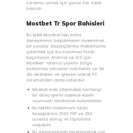
yardımcı olmak için günün her saati
hazırdır.
Mostbet Tr Spor Bahisleri
Bu teklif Mostbet’teki bahis
deneyiminizi başlatmanın mükemmel
bir yoludur. Kazançlarınızı maksimuma
çıkarmak için bu inanılmaz fırsatı
kaçırmayın. Android ve iOS için
MostBet” “istemci yazılımı bölge
kısıtlaması olmadan indirilebilir ve 38
dili destekler ve işlevsel olarak PC
sürümünden daha üstündür.
Mosbet web sitesindeki herhangi
bir döviz işlemi sadece kayıtlı
oyuncular tarafından kullanılabilir.
Bu teklifin maksimum tutarı,
hesaplarına 2500 TRY ve 250
ücretsiz dönüş ile toplamda
ulaşabilir.
Bu avantajlardan faydalanmak için,