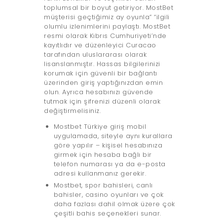
toplumsal bir boyut getiriyor. MostBet
müşterisi geçtiğimiz ay oyunla” “ilgili
olumlu izlenimlerini paylaştı. MostBet
resmi olarak Kıbrıs Cumhuriyeti’nde
kayıtlıdır ve düzenleyici Curacao
tarafından uluslararası olarak
lisanslanmıştır. Hassas bilgilerinizi
korumak için güvenli bir bağlantı
üzerinden giriş yaptığınızdan emin
olun. Ayrıca hesabınızı güvende
tutmak için şifrenizi düzenli olarak
değiştirmelisiniz.
Mostbet Türkiye giriş mobil
uygulamada, siteyle aynı kurallara
göre yapılır – kişisel hesabınıza
girmek için hesaba bağlı bir
telefon numarası ya da e-posta
adresi kullanmanız gerekir.
Mostbet, spor bahisleri, canlı
bahisler, casino oyunları ve çok
daha fazlası dahil olmak üzere çok
çeşitli bahis seçenekleri sunar.