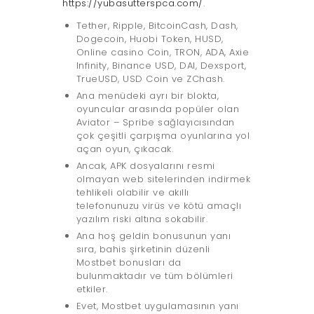
https://yubasutterspca.com/
.
Tether, Ripple, BitcoinCash, Dash,
Dogecoin, Huobi Token, HUSD,
Online casino Coin, TRON, ADA, Axie
Infinity, Binance USD, DAI, Dexsport,
TrueUSD, USD Coin ve ZChash.
Ana menüdeki ayrı bir blokta,
oyuncular arasında popüler olan
Aviator – Spribe sağlayıcısından
çok çeşitli çarpışma oyunlarına yol
açan oyun, çıkacak.
Ancak, APK dosyalarını resmi
olmayan web sitelerinden indirmek
tehlikeli olabilir ve akıllı
telefonunuzu virüs ve kötü amaçlı
yazılım riski altına sokabilir.
Ana hoş geldin bonusunun yanı
sıra, bahis şirketinin düzenli
Mostbet bonusları da
bulunmaktadır ve tüm bölümleri
etkiler.
Evet, Mostbet uygulamasının yanı