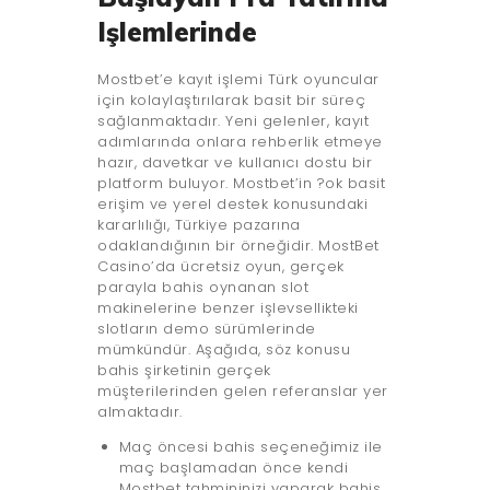
Işlemlerinde
Mostbet’e kayıt işlemi Türk oyuncular
için kolaylaştırılarak basit bir süreç
sağlanmaktadır. Yeni gelenler, kayıt
adımlarında onlara rehberlik etmeye
hazır, davetkar ve kullanıcı dostu bir
platform buluyor. Mostbet’in ?ok basit
erişim ve yerel destek konusundaki
kararlılığı, Türkiye pazarına
odaklandığının bir örneğidir. MostBet
Casino’da ücretsiz oyun, gerçek
parayla bahis oynanan slot
makinelerine benzer işlevsellikteki
slotların demo sürümlerinde
mümkündür. Aşağıda, söz konusu
bahis şirketinin gerçek
müşterilerinden gelen referanslar yer
almaktadır.
Maç öncesi bahis seçeneğimiz ile
maç başlamadan önce kendi
Mostbet tahmininizi yaparak bahis