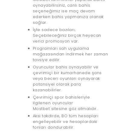
oynayabilirsiniz, canlı bahis
seçeneğimiz ise maç devam
ederken bahis yapmanıza olanak
sağlar.
İşte sadece bazıları;
Seçebileceğiniz birçok heyecan
verici promosyon var.
Programları sah uygulama
mağazasından indirmek her zaman
tavsiye edilir.
Oyuncular bahis oynayabilir ve
çevrimiçi bir kumarhanede şans
veya beceri oyunları oynayarak
potansiyel olarak para
kazanabilirler.
Çevrimiçi spor bahisleriyle
ilgilenen oyuncular
Mostbet sitesine göz atmalıdır.
Aksi takdirde, BO tüm hesapları
engelleyebilir ve hesaplardaki
fonları dondurabilir.