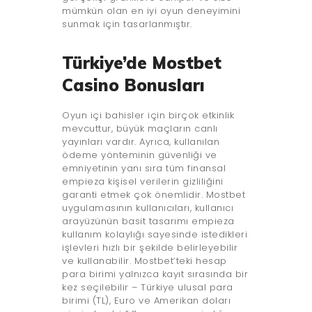
mümkün olan en iyi oyun deneyimini
sunmak için tasarlanmıştır.
Türkiye’de Mostbet
Casino Bonusları
Oyun içi bahisler için birçok etkinlik
mevcuttur, büyük maçların canlı
yayınları vardır. Ayrıca, kullanılan
ödeme yönteminin güvenliği ve
emniyetinin yanı sıra tüm finansal
empieza kişisel verilerin gizliliğini
garanti etmek çok önemlidir. Mostbet
uygulamasının kullanıcıları, kullanıcı
arayüzünün basit tasarımı empieza
kullanım kolaylığı sayesinde istedikleri
işlevleri hızlı bir şekilde belirleyebilir
ve kullanabilir. Mostbet’teki hesap
para birimi yalnızca kayıt sırasında bir
kez seçilebilir – Türkiye ulusal para
birimi (TL), Euro ve Amerikan doları