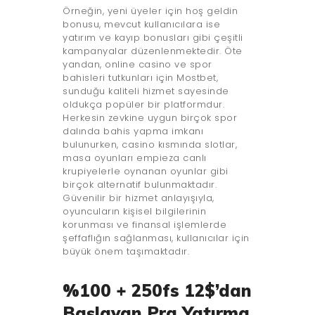
Örneğin, yeni üyeler için hoş geldin
bonusu, mevcut kullanıcılara ise
yatırım ve kayıp bonusları gibi çeşitli
kampanyalar düzenlenmektedir. Öte
yandan, online casino ve spor
bahisleri tutkunları için Mostbet,
sunduğu kaliteli hizmet sayesinde
oldukça popüler bir platformdur.
Herkesin zevkine uygun birçok spor
dalında bahis yapma imkanı
bulunurken, casino kısmında slotlar,
masa oyunları empieza canlı
krupiyelerle oynanan oyunlar gibi
birçok alternatif bulunmaktadır.
Güvenilir bir hizmet anlayışıyla,
oyuncuların kişisel bilgilerinin
korunması ve finansal işlemlerde
şeffaflığın sağlanması, kullanıcılar için
büyük önem taşımaktadır.
%100 + 250fs 12$’dan
Başlayan Pra Yatırma