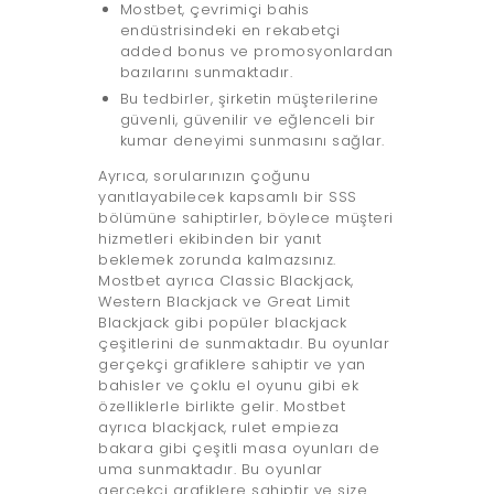
Mostbet, çevrimiçi bahis
endüstrisindeki en rekabetçi
added bonus ve promosyonlardan
bazılarını sunmaktadır.
Bu tedbirler, şirketin müşterilerine
güvenli, güvenilir ve eğlenceli bir
kumar deneyimi sunmasını sağlar.
Ayrıca, sorularınızın çoğunu
yanıtlayabilecek kapsamlı bir SSS
bölümüne sahiptirler, böylece müşteri
hizmetleri ekibinden bir yanıt
beklemek zorunda kalmazsınız.
Mostbet ayrıca Classic Blackjack,
Western Blackjack ve Great Limit
Blackjack gibi popüler blackjack
çeşitlerini de sunmaktadır. Bu oyunlar
gerçekçi grafiklere sahiptir ve yan
bahisler ve çoklu el oyunu gibi ek
özelliklerle birlikte gelir. Mostbet
ayrıca blackjack, rulet empieza
bakara gibi çeşitli masa oyunları de
uma sunmaktadır. Bu oyunlar
gerçekçi grafiklere sahiptir ve size