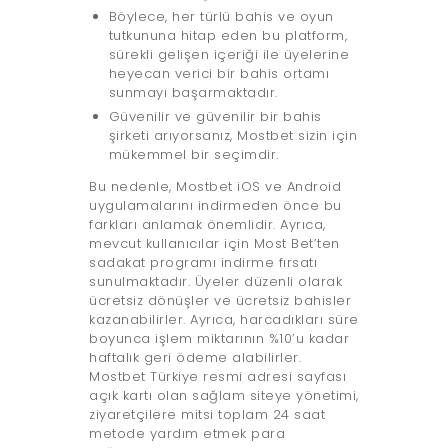
Böylece, her türlü bahis ve oyun
tutkununa hitap eden bu platform,
sürekli gelişen içeriği ile üyelerine
heyecan verici bir bahis ortamı
sunmayı başarmaktadır.
Güvenilir ve güvenilir bir bahis
şirketi arıyorsanız, Mostbet sizin için
mükemmel bir seçimdir.
Bu nedenle, Mostbet iOS ve Android
uygulamalarını indirmeden önce bu
farkları anlamak önemlidir. Ayrıca,
mevcut kullanıcılar için Most Bet’ten
sadakat programı indirme fırsatı
sunulmaktadır. Üyeler düzenli olarak
ücretsiz dönüşler ve ücretsiz bahisler
kazanabilirler. Ayrıca, harcadıkları süre
boyunca işlem miktarının %10’u kadar
haftalık geri ödeme alabilirler.
Mostbet Türkiye resmi adresi sayfası
açık kartı olan sağlam siteye yönetimi,
ziyaretçilere mitsi toplam 24 saat
metode yardım etmek para