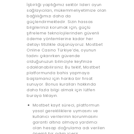
İşbirliği yaptığımız sektör lideri oyun
sağlayıcıları, mükemmeliyetimize olan
bağlılığımızı daha da
güçlendirmektedir. Sizin hassas
bilgilerinizi korumak için, güçlü
şifreleme teknolojilerinden güvenli
ödeme yöntemlerine kadar her
detayı titizlikle düşünüyoruz. Mostbet
Online Casino Türkiye’de, oyunun
tadını çıkarırken güvende
olduğunuzun bilinciyle keyfinize
odaklanabilirsiniz. Bu teklif, Mostbet
platformunda bahis yapmaya
başlamanız için harika bir fırsat
sunuyor. Bonus kuralları hakkında
daha fazla bilgi almak için lütfen
buraya tıklayın.
Mostbet kayıt süreci, platformun
yasal gerekliliklere uymasını ve
kullanıcı verilerinin korunmasını
garanti altına almaya yardımcı
olan hesap doğrulama adı verilen
önemli bir adım içerir.