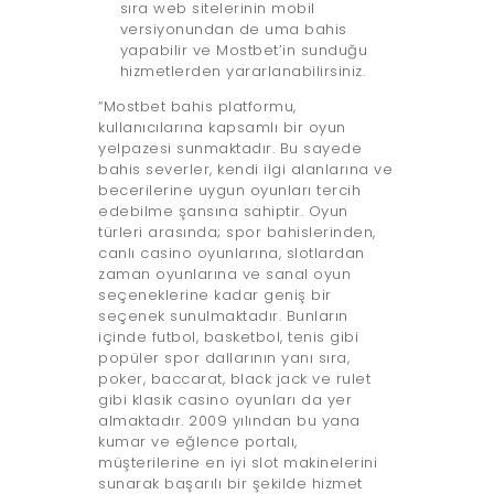
sıra web sitelerinin mobil
versiyonundan de uma bahis
yapabilir ve Mostbet’in sunduğu
hizmetlerden yararlanabilirsiniz.
“Mostbet bahis platformu,
kullanıcılarına kapsamlı bir oyun
yelpazesi sunmaktadır. Bu sayede
bahis severler, kendi ilgi alanlarına ve
becerilerine uygun oyunları tercih
edebilme şansına sahiptir. Oyun
türleri arasında; spor bahislerinden,
canlı casino oyunlarına, slotlardan
zaman oyunlarına ve sanal oyun
seçeneklerine kadar geniş bir
seçenek sunulmaktadır. Bunların
içinde futbol, basketbol, tenis gibi
popüler spor dallarının yanı sıra,
poker, baccarat, black jack ve rulet
gibi klasik casino oyunları da yer
almaktadır. 2009 yılından bu yana
kumar ve eğlence portalı,
müşterilerine en iyi slot makinelerini
sunarak başarılı bir şekilde hizmet