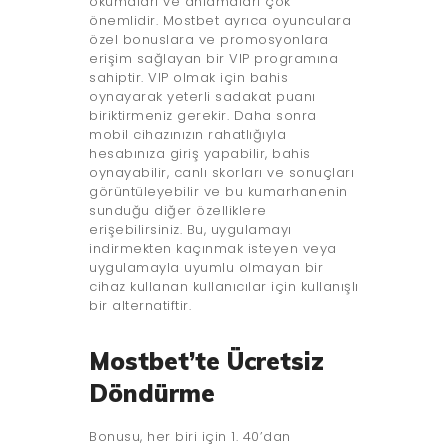
okumaları ve anlamaları çok
önemlidir. Mostbet ayrıca oyunculara
özel bonuslara ve promosyonlara
erişim sağlayan bir VIP programına
sahiptir. VIP olmak için bahis
oynayarak yeterli sadakat puanı
biriktirmeniz gerekir. Daha sonra
mobil cihazınızın rahatlığıyla
hesabınıza giriş yapabilir, bahis
oynayabilir, canlı skorları ve sonuçları
görüntüleyebilir ve bu kumarhanenin
sunduğu diğer özelliklere
erişebilirsiniz. Bu, uygulamayı
indirmekten kaçınmak isteyen veya
uygulamayla uyumlu olmayan bir
cihaz kullanan kullanıcılar için kullanışlı
bir alternatiftir.
Mostbet’te Ücretsiz
Döndürme
Bonusu, her biri için 1. 40’dan