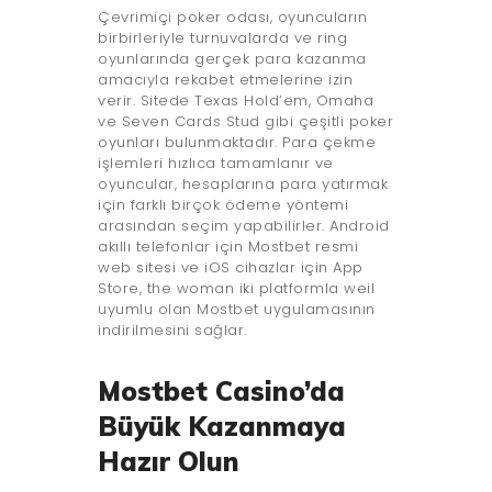
Çevrimiçi poker odası, oyuncuların
birbirleriyle turnuvalarda ve ring
oyunlarında gerçek para kazanma
amacıyla rekabet etmelerine izin
verir. Sitede Texas Hold’em, Omaha
ve Seven Cards Stud gibi çeşitli poker
oyunları bulunmaktadır. Para çekme
işlemleri hızlıca tamamlanır ve
oyuncular, hesaplarına para yatırmak
için farklı birçok ödeme yöntemi
arasından seçim yapabilirler. Android
akıllı telefonlar için Mostbet resmi
web sitesi ve iOS cihazlar için App
Store, the woman iki platformla weil
uyumlu olan Mostbet uygulamasının
indirilmesini sağlar.
Mostbet Casino’da
Büyük Kazanmaya
Hazır Olun