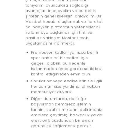
tanıyalım, oyunculara sağladığı
avantajları inceleyelim ve bu bahis
şirketinin genel işleyişini anlayalım. Bir
Mostbet hesabı oluşturmak ve hareket
halindeyken platformun yeteneklerini
kullanmaya başlamak için hızlı ve
basit bir yaklaşım Mostbet mobil
uygulamasını indirmektir.
Promosyon kodları yalnızca belirli
spor bahisleri hizmetleri için
geçerli olabilir, bu nedenle
kullanmadan önce gerekirse iki kez
kontrol ettiğinizden emin olun.
Sorularınız veya endişelerinizle ilgili
her zaman size yardımcı olmaktan
memnuniyet duyarız.
Diğer durumlarda, desteğe
başvurmanız empieza işlemin
tarihini, saatini, miktarını belirtmeniz
empieza çevrimiçi bankacılık ya da
elektronik cüzdandan bir ekran
görüntüsü sağlamanız gerekir.