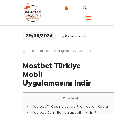
29/06/2024
0
comments
CALLADE MOBILITY
Online Spor Bahisleri Şirketi Ve Casino
RÉPARATION MOBILE
NOTRE EXPERTISE
Mostbet Türkiye
NOS SERVICES
Mobil
RÉPARATION AU
Uygulamasını Indir
TRAVAIL
CONTACTEZ LE
Content
SUPPORT
Mostbet Tr Casino’sunda Promosyon Kodları
Mostbet Canlı Bahis Yapabilir Miyim?