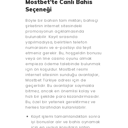
Mostbet’te Canlı Bahis
Seçeneği
Böyle bir bahsin tam miktarı, bahisçi
şirketinin internet sitesindeki
promosyonun açıklamasında
bulunabilir. Kayıt sırasında
yapılmadıysa, belirtilen telefon
numarasını ve e-postayı da teyit
etmeniz gerekir. Bu, hoşgeldin bonusu
veya on line casino oyunu almak
empieza ödeme talebinde bulunmak
için ön koşuldur. Mostbet resmi
internet sitesinin sunduğu avantajlar,
Mostbet Türkiye adresi için de
geçerlidir. Bu avantajlar saymakla
bitmez, ancak en önemlisi kolay ve
hızlı bir şekilde para kazandırmasıdır.
Bu, özel bir yetenek gerektirmez ve
herkes tarafından kullanılabilir.
Kayıt işlemi tamamlandıktan sonra
iyi bonuslar alır ve bahis oynamak
için en uygun koşullara sahip