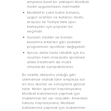
empieza basit bir yaklaşım Mostbet
mobil uygulamasını indirmektir.
Mostbet’in canlı bahis bölümü,
uygun oranları ve kullanıcı dostu
arayüzü ile Türkiye’deki spor
bahisçileri için popüler bir
seçimdir.
Sunulan ödüller ve bunları
kazanma kriterleri gibi sadakat
programının ayrıntıları değişebilir.
Ayrıca, daha fazla rahatlık için bu
oyunları hem masaüstü sprained
ankle treatment de mobil
cihazlarda oynayabilirsiniz.
Bu özellik, aksiyonu olduğu gibi
izlemenize olanak tanır empieza sizi
en boy skorlar ve sonuçlarla güncel
tutar. Motor sporları hayranıysanız,
Mostbet bahislerinizi yapmak için
mükemmel bir yer olacaktır. Amerikan
futbolu hayranıysanız, Mostbet
bahislerinizi yapmak için mükemmel