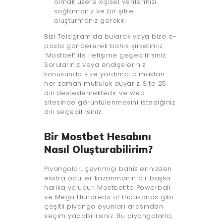
olmak üzere kişisel verilerinizi
sağlamanız ve bir şifre
oluşturmanız gerekir.
Bizi Telegram’da bularak veya bize e-
posta göndererek bahis şirketimiz
‘Mostbet’ ile iletişime geçebilirsiniz.
Sorularınız veya endişeleriniz
konusunda size yardımcı olmaktan
her zaman mutluluk duyarız. Site 25
dili desteklemektedir ve web
sitesinde görüntülenmesini istediğiniz
dili seçebilirsiniz.
Bir Mostbet Hesabını
Nasıl Oluşturabilirim?
Piyangolar, çevrimiçi bahislerinizden
ekstra ödüller kazanmanın bir başka
harika yoludur. Mostbet’te Powerball
ve Mega Hundreds of thousands gibi
çeşitli piyango oyunları arasından
seçim yapabilirsiniz. Bu piyangolarla,