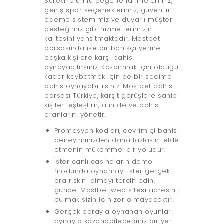
Sürekli olumlu değerlendirmelerimiz,
geniş spor seçeneklerimiz, güvenilir
ödeme sistemimiz ve duyarlı müşteri
desteğimiz gibi hizmetlerimizin
kalitesini yansıtmaktadır. Mostbet
borsasında ise bir bahisçi yerine
başka kişilere karşı bahis
oynayabilirsiniz. Kazanmak için olduğu
kadar kaybetmek için de bir seçime
bahis oynayabilirsiniz. Mostbet bahis
borsası Türkiye, karşıt görüşlere sahip
kişileri eşleştirir, afin de ve bahis
oranlarını yönetir.
Promosyon kodları, çevrimiçi bahis
deneyiminizden daha fazlasını elde
etmenin mükemmel bir yoludur.
İster canlı casinoların demo
modunda oynamayı ister gerçek
pra riskini almayı tercih edin,
güncel Mostbet web sitesi adresini
bulmak sizin için zor olmayacaktır.
Gerçek parayla oynanan oyunları
oynayıp kazanabileceğiniz bir yer