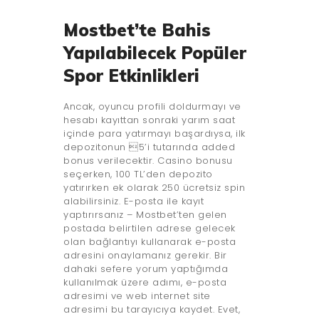
Mostbet’te Bahis
Yapılabilecek Popüler
Spor Etkinlikleri
Ancak, oyuncu profili doldurmayı ve
hesabı kayıttan sonraki yarım saat
içinde para yatırmayı başardıysa, ilk
depozitonun 5’i tutarında added
bonus verilecektir. Casino bonusu
seçerken, 100 TL’den depozito
yatırırken ek olarak 250 ücretsiz spin
alabilirsiniz. E-posta ile kayıt
yaptırırsanız – Mostbet’ten gelen
postada belirtilen adrese gelecek
olan bağlantıyı kullanarak e-posta
adresini onaylamanız gerekir. Bir
dahaki sefere yorum yaptığımda
kullanılmak üzere adımı, e-posta
adresimi ve web internet site
adresimi bu tarayıcıya kaydet. Evet,