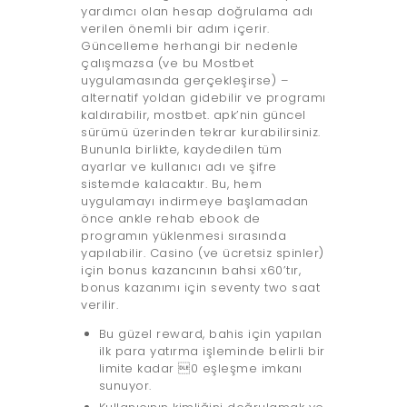
yardımcı olan hesap doğrulama adı
verilen önemli bir adım içerir.
Güncelleme herhangi bir nedenle
çalışmazsa (ve bu Mostbet
uygulamasında gerçekleşirse) –
alternatif yoldan gidebilir ve programı
kaldırabilir, mostbet. apk’nin güncel
sürümü üzerinden tekrar kurabilirsiniz.
Bununla birlikte, kaydedilen tüm
ayarlar ve kullanıcı adı ve şifre
sistemde kalacaktır. Bu, hem
uygulamayı indirmeye başlamadan
önce ankle rehab ebook de
programın yüklenmesi sırasında
yapılabilir. Casino (ve ücretsiz spinler)
için bonus kazancının bahsi x60’tır,
bonus kazanımı için seventy two saat
verilir.
Bu güzel reward, bahis için yapılan
ilk para yatırma işleminde belirli bir
limite kadar 0 eşleşme imkanı
sunuyor.