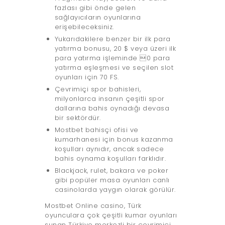
fazlası gibi önde gelen
sağlayıcıların oyunlarına
erişebileceksiniz.
Yukarıdakilere benzer bir ilk para
yatırma bonusu, 20 $ veya üzeri ilk
para yatırma işleminde 0 para
yatırma eşleşmesi ve seçilen slot
oyunları için 70 FS.
Çevrimiçi spor bahisleri,
milyonlarca insanın çeşitli spor
dallarına bahis oynadığı devasa
bir sektördür.
Mostbet bahisçi ofisi ve
kumarhanesi için bonus kazanma
koşulları aynıdır, ancak sadece
bahis oynama koşulları farklıdır.
Blackjack, rulet, bakara ve poker
gibi popüler masa oyunları canlı
casinolarda yaygın olarak görülür.
Mostbet Online casino, Türk
oyunculara çok çeşitli kumar oyunları
sunan Türkiye merkezli bir çevrimiçi