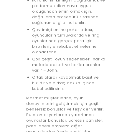
Kullanıcının kimliğini doğrulamak ve
platformu kullanmaya uygun
olduğundan emin olmak için,
doğrulama prosedürü sırasında
sağlanan bilgiler kullanılır.
Çevrimiçi online poker odası,
oyuncuların turnuvalarda ve ring
oyunlarında gerçek para için
birbirleriyle rekabet etmelerine
olanak tanır.
Çok çeşitli oyun seçenekleri, harika
metode destek ve harika oranlar
var. ” – John.
Ortak olarak kaydolmak basit ve
hızlıdır ve birkaç dakika içinde
kabul edilirsiniz.
Mostbet müşterilerine, oyun
deneyimlerini geliştirmek için çeşitli
benzersiz bonuslar ve teşvikler verilir.
Bu promosyonlardan yararlanan
oyuncular bonuslar, ücretsiz bahisler,
para iadesi empieza diğer
avantajlardan faydalanabilirler.