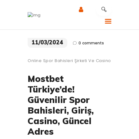
CALLADE MOBILITY
11/03/2024
0
comments
RÉPARATION MOBILE
NOTRE EXPERTISE
Online Spor Bahisleri Şirketi Ve Casino
NOS SERVICES
RÉPARATION AU
Mostbet
TRAVAIL
Türkiye’de!
CONTACTEZ LE
Güvenilir Spor
SUPPORT
Bahisleri, Giriş,
Casino, Güncel
Adres