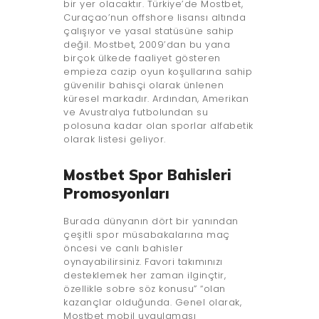
bir yer olacaktır. Türkiye’de Mostbet,
Curaçao’nun offshore lisansı altında
çalışıyor ve yasal statüsüne sahip
değil. Mostbet, 2009’dan bu yana
birçok ülkede faaliyet gösteren
empieza cazip oyun koşullarına sahip
güvenilir bahisçi olarak ünlenen
küresel markadır. Ardından, Amerikan
ve Avustralya futbolundan su
polosuna kadar olan sporlar alfabetik
olarak listesi geliyor.
Mostbet Spor Bahisleri
Promosyonları
Burada dünyanın dört bir yanından
çeşitli spor müsabakalarına maç
öncesi ve canlı bahisler
oynayabilirsiniz. Favori takımınızı
desteklemek her zaman ilginçtir,
özellikle sobre söz konusu” “olan
kazançlar olduğunda. Genel olarak,
Mostbet mobil uygulaması