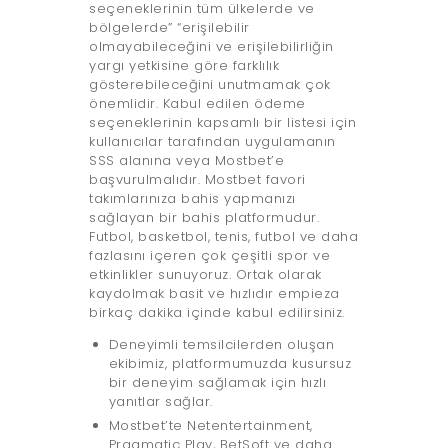
seçeneklerinin tüm ülkelerde ve
bölgelerde” “erişilebilir
olmayabileceğini ve erişilebilirliğin
yargı yetkisine göre farklılık
gösterebileceğini unutmamak çok
önemlidir. Kabul edilen ödeme
seçeneklerinin kapsamlı bir listesi için
kullanıcılar tarafından uygulamanın
SSS alanına veya Mostbet’e
başvurulmalıdır. Mostbet favori
takımlarınıza bahis yapmanızı
sağlayan bir bahis platformudur.
Futbol, basketbol, tenis, futbol ve daha
fazlasını içeren çok çeşitli spor ve
etkinlikler sunuyoruz. Ortak olarak
kaydolmak basit ve hızlıdır empieza
birkaç dakika içinde kabul edilirsiniz.
Deneyimli temsilcilerden oluşan
ekibimiz, platformumuzda kusursuz
bir deneyim sağlamak için hızlı
yanıtlar sağlar.
Mostbet’te Netentertainment,
Pragmatic Play, BetSoft ve daha