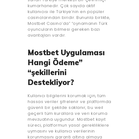
kumarhanedir. Çok sayıda aktif
kullanıcısı ile Türkiye’nin en popüler
casinolarından biridir. Bununla birlikte,
Mostbet Casino’da” “oynamanın Türk
oyuncuların bilmesi gereken bazı
avantajları vardır.
Mostbet Uygulaması
Hangi Ödeme”
“şekillerini
Destekliyor?
Kullanıcı bilgilerini korumak için, tüm
hassas veriler şifrelenir ve platformda
güvenli bir şekilde saklanır, bu weil
geçerli tüm kurallara ve veri koruma
mevzuatına uygundur. Mostbet kayıt
süreci, platformun yasal gerekliliklere
uymasını ve kullanıcı verilerinin
korunmasını garanti altına almaya