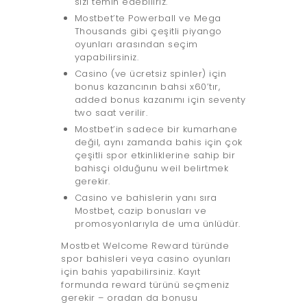
sizi temin edebiliriz.
Mostbet’te Powerball ve Mega
Thousands gibi çeşitli piyango
oyunları arasından seçim
yapabilirsiniz.
Casino (ve ücretsiz spinler) için
bonus kazancının bahsi x60’tır,
added bonus kazanımı için seventy
two saat verilir.
Mostbet’in sadece bir kumarhane
değil, aynı zamanda bahis için çok
çeşitli spor etkinliklerine sahip bir
bahisçi olduğunu weil belirtmek
gerekir.
Casino ve bahislerin yanı sıra
Mostbet, cazip bonusları ve
promosyonlarıyla de uma ünlüdür.
Mostbet Welcome Reward türünde
spor bahisleri veya casino oyunları
için bahis yapabilirsiniz. Kayıt
formunda reward türünü seçmeniz
gerekir – oradan da bonusu