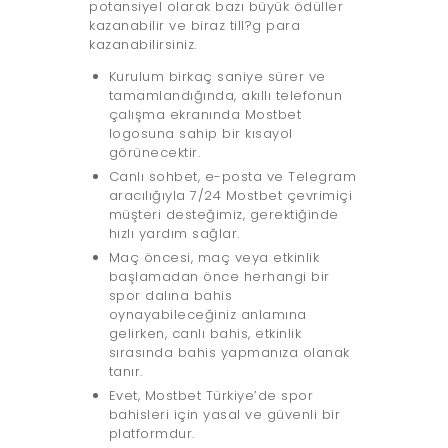
potansiyel olarak bazı büyük ödüller
kazanabilir ve biraz till?g para
kazanabilirsiniz.
Kurulum birkaç saniye sürer ve
tamamlandığında, akıllı telefonun
çalışma ekranında Mostbet
logosuna sahip bir kısayol
görünecektir.
Canlı sohbet, e-posta ve Telegram
aracılığıyla 7/24 Mostbet çevrimiçi
müşteri desteğimiz, gerektiğinde
hızlı yardım sağlar.
Maç öncesi, maç veya etkinlik
başlamadan önce herhangi bir
spor dalına bahis
oynayabileceğiniz anlamına
gelirken, canlı bahis, etkinlik
sırasında bahis yapmanıza olanak
tanır.
Evet, Mostbet Türkiye’de spor
bahisleri için yasal ve güvenli bir
platformdur.