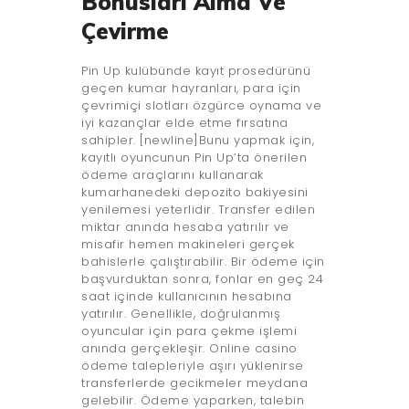
Bonusları Alma Ve
Çevirme
Pin Up kulübünde kayıt prosedürünü
geçen kumar hayranları, para için
çevrimiçi slotları özgürce oynama ve
iyi kazançlar elde etme fırsatına
sahipler. [newline]Bunu yapmak için,
kayıtlı oyuncunun Pin Up’ta önerilen
ödeme araçlarını kullanarak
kumarhanedeki depozito bakiyesini
yenilemesi yeterlidir. Transfer edilen
miktar anında hesaba yatırılır ve
misafir hemen makineleri gerçek
bahislerle çalıştırabilir. Bir ödeme için
başvurduktan sonra, fonlar en geç 24
saat içinde kullanıcının hesabına
yatırılır. Genellikle, doğrulanmış
oyuncular için para çekme işlemi
anında gerçekleşir. Online casino
ödeme talepleriyle aşırı yüklenirse
transferlerde gecikmeler meydana
gelebilir. Ödeme yaparken, talebin