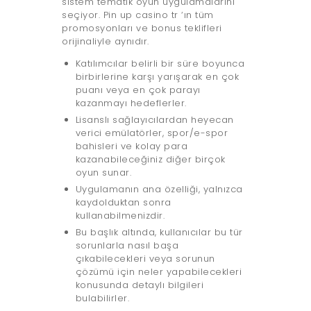
sistem tematik oyun uygulamalarını
seçiyor. Pin up casino tr ‘ın tüm
promosyonları ve bonus teklifleri
orijinaliyle aynıdır.
Katılımcılar belirli bir süre boyunca
birbirlerine karşı yarışarak en çok
puanı veya en çok parayı
kazanmayı hedeflerler.
Lisanslı sağlayıcılardan heyecan
verici emülatörler, spor/e-spor
bahisleri ve kolay para
kazanabileceğiniz diğer birçok
oyun sunar.
Uygulamanın ana özelliği, yalnızca
kaydolduktan sonra
kullanabilmenizdir.
Bu başlık altında, kullanıcılar bu tür
sorunlarla nasıl başa
çıkabilecekleri veya sorunun
çözümü için neler yapabilecekleri
konusunda detaylı bilgileri
bulabilirler.