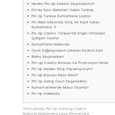
Neden Pin Up Sitesini Seçmelisiniz?
Pin’de Spor Bahisleri Yukarı Türkiye
Pin Up Türkiye Kumarhane Lisansı
Pin Web Sitesinde Giriş Ve Kayıt Yukarı
Kumarhane Tr
Pin Up Casino: Türkiye’de Engel Olmadan
Çalışan Casino
Kumarhane Hakkında:
Oyun Sağlayıcıların Listesini Kontrol Edin
Bahis Seçenekleri:
Pin-up Casino Bonusu Ve Promosyon Kodu
Pin Up Neden Giriş Yapamıyorum?
Pin Up Bonusu Nasıl Alınır?
Pin Up Geniş Oyun Seçenekleri
Kumarhanelerde Masa Oyunları
Pin Up Hakkında
2022 yılında, Pin Up Gaming Club’ın
Android telefonlara veya iPhone’lara