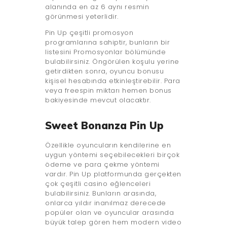
alanında en az 6 aynı resmin
görünmesi yeterlidir.
Pin Up çeşitli promosyon
programlarına sahiptir, bunların bir
listesini Promosyonlar bölümünde
bulabilirsiniz. Öngörülen koşulu yerine
getirdikten sonra, oyuncu bonusu
kişisel hesabında etkinleştirebilir. Para
veya freespin miktarı hemen bonus
bakiyesinde mevcut olacaktır.
Sweet Bonanza Pin Up
Özellikle oyuncuların kendilerine en
uygun yöntemi seçebilecekleri birçok
ödeme ve para çekme yöntemi
vardır. Pin Up platformunda gerçekten
çok çeşitli casino eğlenceleri
bulabilirsiniz. Bunların arasında,
onlarca yıldır inanılmaz derecede
popüler olan ve oyuncular arasında
büyük talep gören hem modern video