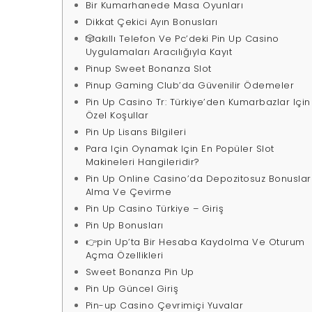
Bir Kumarhanede Masa Oyunları
Dikkat Çekici Ayın Bonusları
🎲akıllı Telefon Ve Pc’deki Pin Up Casino
Uygulamaları Aracılığıyla Kayıt
Pinup Sweet Bonanza Slot
Pinup Gaming Club’da Güvenilir Ödemeler
Pin Up Casino Tr: Türkiye’den Kumarbazlar Için
Özel Koşullar
Pin Up Lisans Bilgileri
Para Için Oynamak Için En Popüler Slot
Makineleri Hangileridir?
Pin Up Online Casino’da Depozitosuz Bonuslar
Alma Ve Çevirme
Pin Up Casino Türkiye – Giriş
Pin Up Bonusları
👉pin Up’ta Bir Hesaba Kaydolma Ve Oturum
Açma Özellikleri
Sweet Bonanza Pin Up
Pin Up Güncel Giriş
Pin-up Casino Çevrimiçi Yuvalar