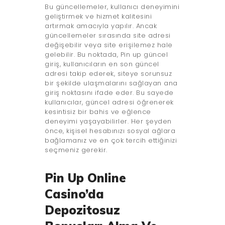
Bu güncellemeler, kullanıcı deneyimini
geliştirmek ve hizmet kalitesini
artırmak amacıyla yapılır. Ancak
güncellemeler sırasında site adresi
değişebilir veya site erişilemez hale
gelebilir. Bu noktada, Pin up güncel
giriş, kullanıcıların en son güncel
adresi takip ederek, siteye sorunsuz
bir şekilde ulaşmalarını sağlayan ana
giriş noktasını ifade eder. Bu sayede
kullanıcılar, güncel adresi öğrenerek
kesintisiz bir bahis ve eğlence
deneyimi yaşayabilirler. Her şeyden
önce, kişisel hesabınızı sosyal ağlara
bağlamanız ve en çok tercih ettiğinizi
seçmeniz gerekir.
Pin Up Online
Casino’da
Depozitosuz