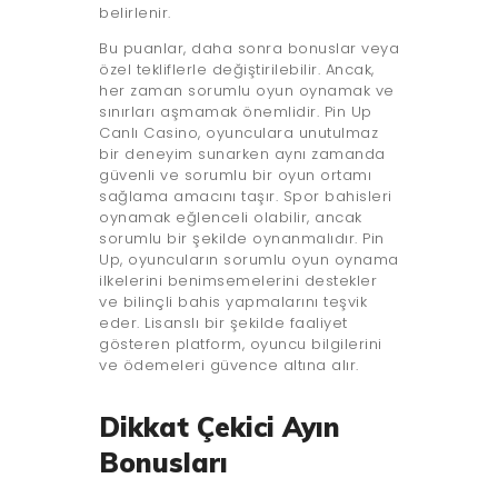
belirlenir.
Bu puanlar, daha sonra bonuslar veya
özel tekliflerle değiştirilebilir. Ancak,
her zaman sorumlu oyun oynamak ve
sınırları aşmamak önemlidir. Pin Up
Canlı Casino, oyunculara unutulmaz
bir deneyim sunarken aynı zamanda
güvenli ve sorumlu bir oyun ortamı
sağlama amacını taşır. Spor bahisleri
oynamak eğlenceli olabilir, ancak
sorumlu bir şekilde oynanmalıdır. Pin
Up, oyuncuların sorumlu oyun oynama
ilkelerini benimsemelerini destekler
ve bilinçli bahis yapmalarını teşvik
eder. Lisanslı bir şekilde faaliyet
gösteren platform, oyuncu bilgilerini
ve ödemeleri güvence altına alır.
Dikkat Çekici Ayın
Bonusları