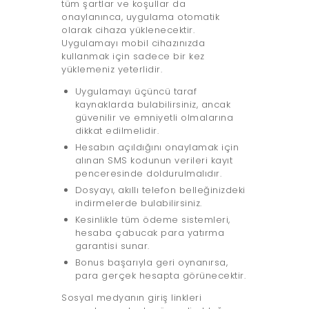
tüm şartlar ve koşullar da
onaylanınca, uygulama otomatik
olarak cihaza yüklenecektir.
Uygulamayı mobil cihazınızda
kullanmak için sadece bir kez
yüklemeniz yeterlidir.
Uygulamayı üçüncü taraf
kaynaklarda bulabilirsiniz, ancak
güvenilir ve emniyetli olmalarına
dikkat edilmelidir.
Hesabın açıldığını onaylamak için
alınan SMS kodunun verileri kayıt
penceresinde doldurulmalıdır.
Dosyayı, akıllı telefon belleğinizdeki
indirmelerde bulabilirsiniz.
Kesinlikle tüm ödeme sistemleri,
hesaba çabucak para yatırma
garantisi sunar.
Bonus başarıyla geri oynanırsa,
para gerçek hesapta görünecektir.
Sosyal medyanın giriş linkleri