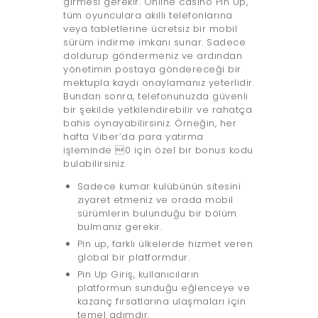
girmesi gerekir. Online casino Pin Up,
tüm oyunculara akıllı telefonlarına
veya tabletlerine ücretsiz bir mobil
sürüm indirme imkanı sunar. Sadece
doldurup göndermeniz ve ardından
yönetimin postaya göndereceği bir
mektupla kaydı onaylamanız yeterlidir.
Bundan sonra, telefonunuzda güvenli
bir şekilde yetkilendirebilir ve rahatça
bahis oynayabilirsiniz. Örneğin, her
hafta Viber’da para yatırma
işleminde 0 için özel bir bonus kodu
bulabilirsiniz.
Sadece kumar kulübünün sitesini
ziyaret etmeniz ve orada mobil
sürümlerin bulunduğu bir bölüm
bulmanız gerekir.
Pin up, farklı ülkelerde hizmet veren
global bir platformdur.
Pin Up Giriş, kullanıcıların
platformun sunduğu eğlenceye ve
kazanç fırsatlarına ulaşmaları için
temel adımdır.