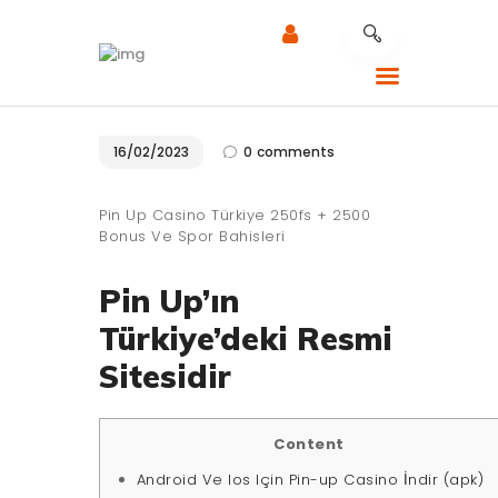
CALLADE MOBILITY
16/02/2023
0
comments
RÉPARATION MOBILE
NOTRE EXPERTISE
Pin Up Casino Türkiye 250fs + 2500
Bonus Ve Spor Bahisleri
NOS SERVICES
RÉPARATION AU
Pin Up’ın
TRAVAIL
Türkiye’deki Resmi
CONTACTEZ LE
Sitesidir
SUPPORT
Content
Android Ve Ios Için Pin-up Casino İndir (apk)