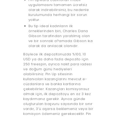
uygulamasını tamamen ücretsiz
olarak indirebilirsiniz, bu nedenle
kurulumunda herhangi bir sorun
yoktur.
Bu tip ideal kadınların ilk
örneklerinden biri, Charles Dana
Gibson tarafından yaratılmış olan
ve bir sonraki a?amada Gibson kızı
olarak da anılacak olanıdır.
Böylece ilk depozitonuzda %100, 10
USD ya da daha fazla depozito için
250 freespin, ayrıca nakit para iadesi
ve doğum günü hediyeleri
alabilirsiniz. Pin Up sitesinin
kullanıcıları kazançlarını mevcut e-
cüzdanlara ve banka kartlarına
çekebilirler. Kazançları komisyonsuz
almak için, ilk depozitoyu en az 3 kez
kaydırmanız gerekir. Ayrıca günde
oluşturulan başvuru sayısında bir sınır
vardır, 3’ü aşarsa beklemeniz veya bir
komisyon ödemeniz gerekecektir. Pin