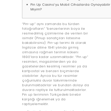
Pin Up Casino’yu Mobil Cihazlarda Oynayabilir
Miyim?
“Pin-up” aynı zamanda bu türden
fotoğrafların” “benzerlerinin boya ile
resmedilmiş çizimlerine de verilen bir
isimdir (Pinup sanatçıları listesine
bakabilirsiniz). Pin-up terimi ilk olarak
İngilizce diline 1941 yılında girmiş
olmasına rağmen terimin kökeni
1890’lara kadar uzanmaktadır. “Pin up”
resimleri, magazinlerden ya da
gazetelerden kesilmiş resimler ya da
kartpostal ve benzeri biçimlerde
olabilirler. Ayrıca bu tür resimler
çoğunlukla duvar takvimlerinde
bulunmaktadırlar ve bundan dolayı da
duvara raptiye ile tutturulmaktadırlar.
Pin up teriminin Türkçedeki birebir
karşılığı iğnelemek ya da
raptiyelemektir.