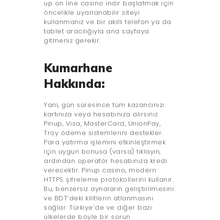
up on line casino indir başlatmak için
öncelikle uyarlanabilir siteyi
kullanmanız ve bir akıllı telefon ya da
tablet aracılığıyla ana sayfaya
gitmeniz gerekir.
Kumarhane
Hakkında:
Yani, gün süresince tüm kazancınızı
kartınıza veya hesabınıza alırsınız.
Pinup, Visa, MasterCard, UnionPay,
Troy ödeme sistemlerini destekler.
Para yatırma işlemini etkinleştirmek
için uygun bonusa (varsa) tıklayın,
ardından operatör hesabınıza kredi
verecektir. Pinup casino, modern
HTTPS şifreleme protokollerini kullanır.
Bu, benzersiz aynaların geliştirilmesini
ve BDT’deki kilitlerin atlanmasını
sağlar. Türkiye’de ve diğer bazı
ülkelerde böyle bir sorun