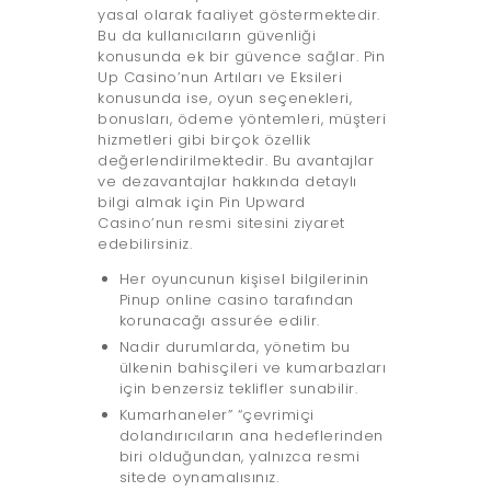
yasal olarak faaliyet göstermektedir.
Bu da kullanıcıların güvenliği
konusunda ek bir güvence sağlar. Pin
Up Casino’nun Artıları ve Eksileri
konusunda ise, oyun seçenekleri,
bonusları, ödeme yöntemleri, müşteri
hizmetleri gibi birçok özellik
değerlendirilmektedir. Bu avantajlar
ve dezavantajlar hakkında detaylı
bilgi almak için Pin Upward
Casino’nun resmi sitesini ziyaret
edebilirsiniz.
Her oyuncunun kişisel bilgilerinin
Pinup online casino tarafından
korunacağı assurée edilir.
Nadir durumlarda, yönetim bu
ülkenin bahisçileri ve kumarbazları
için benzersiz teklifler sunabilir.
Kumarhaneler” “çevrimiçi
dolandırıcıların ana hedeflerinden
biri olduğundan, yalnızca resmi
sitede oynamalısınız.