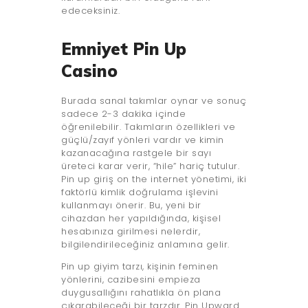
edeceksiniz.
Emniyet Pin Up
Casino
Burada sanal takımlar oynar ve sonuç
sadece 2-3 dakika içinde
öğrenilebilir. Takımların özellikleri ve
güçlü/zayıf yönleri vardır ve kimin
kazanacağına rastgele bir sayı
üreteci karar verir, “hile” hariç tutulur.
Pin up giriş on the internet yönetimi, iki
faktörlü kimlik doğrulama işlevini
kullanmayı önerir. Bu, yeni bir
cihazdan her yapıldığında, kişisel
hesabınıza girilmesi nelerdir,
bilgilendirileceğiniz anlamına gelir.
Pin up giyim tarzı, kişinin feminen
yönlerini, cazibesini empieza
duygusallığını rahatlıkla ön plana
çıkarabileceği bir tarzdır. Pin Upward