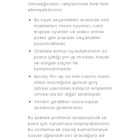
olmadığından, rakiplerinizle farkı fark
etmeyebilirsiniz.
Bu oyun seçenekleri arasında slot
makineleri, masa oyunları, canlı
krupiye oyunları ve video online
poker gibi popüler seçenekler
bulunmaktadır.
Özellikle kırmızı ruj kullanımının ön
plana çıktığı pin up modası, havalı
ve dalgalı saçlar ile
tamamlanmalıdır.
Ayrıca, Pin-up on line casino resmi
sitesi aracılığıyla güncel giriş
adresi üzerinden kolayca erişilebilir
olması da bir diğer avantajıdır.
Verileri girdikten sonra kişisel
dolabınızı girebilirsiniz.
Bu şekilde profilinizi onaylayacak ve
para için oynamaya başlayabilirsiniz.
Bu yönteme ek olarak, kumarhaneye
sosyal ağlardan biri aracılığıyla de