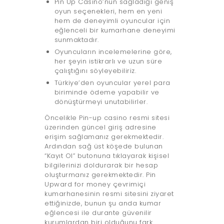
Pin Up Casino’nun sağladığı geniş
oyun seçenekleri, hem en yeni
hem de deneyimli oyuncular için
eğlenceli bir kumarhane deneyimi
sunmaktadır.
Oyuncuların incelemelerine göre,
her şeyin istikrarlı ve uzun süre
çalıştığını söyleyebiliriz.
Türkiye’den oyuncular yerel para
biriminde ödeme yapabilir ve
dönüştürmeyi unutabilirler.
Öncelikle Pin-up casino resmi sitesi
üzerinden güncel giriş adresine
erişim sağlamanız gerekmektedir.
Ardından sağ üst köşede bulunan
“Kayıt Ol” butonuna tıklayarak kişisel
bilgilerinizi doldurarak bir hesap
oluşturmanız gerekmektedir. Pin
Upward for money çevrimiçi
kumarhanesinin resmi sitesini ziyaret
ettiğinizde, bunun şu anda kumar
eğlencesi ile durante güvenilir
kurumlardan biri olduğunu fark