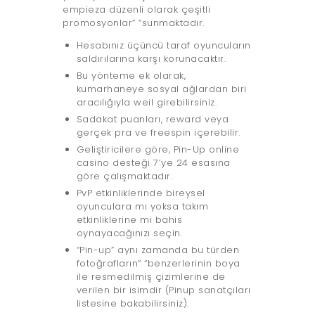
empieza düzenli olarak çeşitli
promosyonlar” “sunmaktadır.
Hesabınız üçüncü taraf oyuncuların
saldırılarına karşı korunacaktır.
Bu yönteme ek olarak,
kumarhaneye sosyal ağlardan biri
aracılığıyla weil girebilirsiniz.
Sadakat puanları, reward veya
gerçek pra ve freespin içerebilir.
Geliştiricilere göre, Pin-Up online
casino desteği 7’ye 24 esasına
göre çalışmaktadır.
PvP etkinliklerinde bireysel
oyunculara mı yoksa takım
etkinliklerine mi bahis
oynayacağınızı seçin.
“Pin-up” aynı zamanda bu türden
fotoğrafların” “benzerlerinin boya
ile resmedilmiş çizimlerine de
verilen bir isimdir (Pinup sanatçıları
listesine bakabilirsiniz).