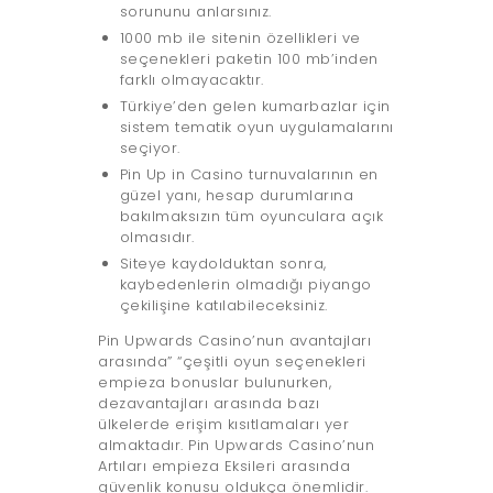
sorununu anlarsınız.
1000 mb ile sitenin özellikleri ve
seçenekleri paketin 100 mb’inden
farklı olmayacaktır.
Türkiye’den gelen kumarbazlar için
sistem tematik oyun uygulamalarını
seçiyor.
Pin Up in Casino turnuvalarının en
güzel yanı, hesap durumlarına
bakılmaksızın tüm oyunculara açık
olmasıdır.
Siteye kaydolduktan sonra,
kaybedenlerin olmadığı piyango
çekilişine katılabileceksiniz.
Pin Upwards Casino’nun avantajları
arasında” “çeşitli oyun seçenekleri
empieza bonuslar bulunurken,
dezavantajları arasında bazı
ülkelerde erişim kısıtlamaları yer
almaktadır. Pin Upwards Casino’nun
Artıları empieza Eksileri arasında
güvenlik konusu oldukça önemlidir.