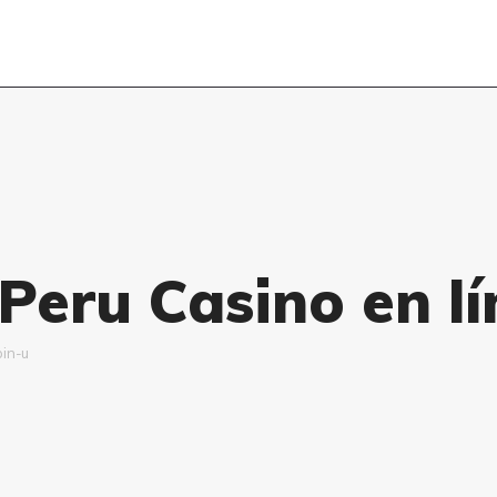
CALLADE MOBILITY
RÉPARATION MOBILE
NOTRE EXPERTISE
NOS SERVICES
RÉPARATION AU TRAVAIL
Peru Casino en lí
CONTACTEZ LE SUPPORT
pin-u