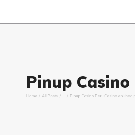
Pinup Casino 
Home
All Posts
...
Pinup Casino Peru Casino en línea 