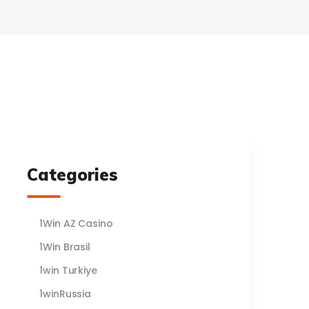
Categories
1Win AZ Casino
1Win Brasil
1win Turkiye
1winRussia