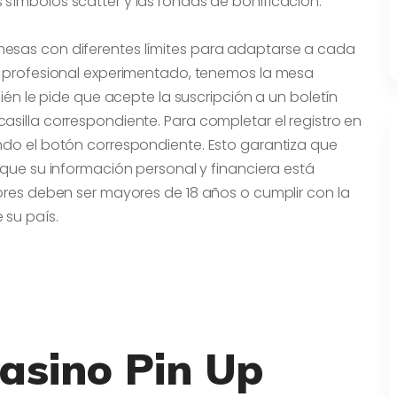
s símbolos scatter y las rondas de bonificación.
esas con diferentes límites para adaptarse a cada
un profesional experimentado, tenemos la mesa
bién le pide que acepte la suscripción a un boletín
asilla correspondiente. Para completar el registro en
ndo el botón correspondiente. Esto garantiza que
 que su información personal y financiera está
dores deben ser mayores de 18 años o cumplir con la
 su país.
casino Pin Up