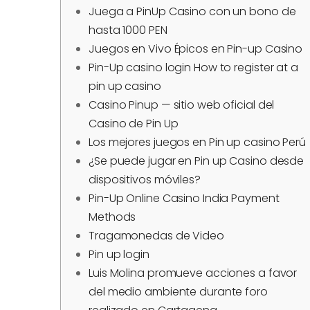
Juega a PinUp Casino con un bono de
hasta 1000 PEN
Juegos en Vivo Épicos en Pin-up Casino
Pin-Up casino login How to register at a
pin up casino
Casino Pinup — sitio web oficial del
Casino de Pin Up
Los mejores juegos en Pin up casino Perú
¿Se puede jugar en Pin up Casino desde
dispositivos móviles?
Pin-Up Online Casino India Payment
Methods
Tragamonedas de Video
Pin up login
Luis Molina promueve acciones a favor
del medio ambiente durante foro