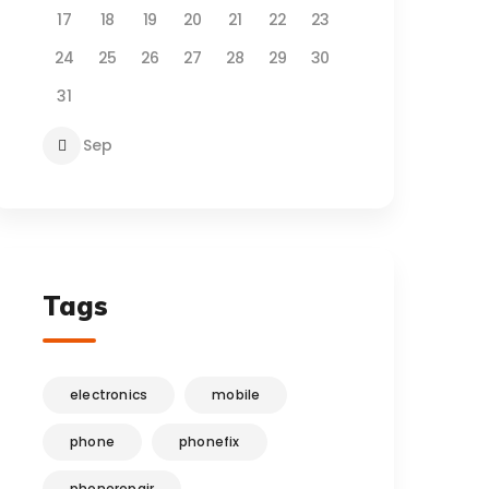
17
18
19
20
21
22
23
24
25
26
27
28
29
30
31
« Sep
Tags
electronics
mobile
phone
phonefix
phonerepair