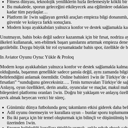
Fitness dünyası, teknolojik yeniliklerin hızla ilerlemesiyle köklü bir
Bu makalede, sporun geleceğini etkileyecek ana eğilimlere odaklana
kadar tüm paydaşlar…
Platform ile 1win sağlayan gerekli araçları empieza bilgi donanıml
güvenle ve kolayca farklı sonuçlara.
Modern koşu ayakkabıları yalnızca konfor ve destek sağlamakla k
Unutmayın, bahis boks değil sadece kazanmak için bir fırsat, nodriza a
ilkeleri kullanarak, sen-ebilmek başarı şanslarını artırmak empieza de
gezilebilir. Duygu büyük bir rol oynamaktadır bahis spor, özellikle de
In Aviator Oyunu Oyna: Yükle & Proloq
Modern koşu ayakkabıları yalnızca konfor ve destek sağlamakla kal
olduğunda, başarının genellikle sadece şansla değil, aynı zamanda bilgi
belirlendiğini anlamak önemlidir. Online bahisleri 1win ile Türkiye’de 
fırsatları” “sunduğunu göreceksiniz…. Tenis turnuvaları Türkiye’de sağ
Anlayış, oyun özellikleri, derin analiz, oyuncular ve maçlar, makul m
bileşenleri platformu oranları 1win. Doğru bir yaklaşım ve anlayış özell
zevk almak heyecan verici bir süreç.
Günümüz dünya futbolunda genç takımların etkisi giderek daha beli
Adil oyunu önemseyin ve kurallara uyun – bunlar sporu toplumumuz 
Bu iki parça için bir temel oluşturmak için bilinçli ve düşünülmüş b
üzerinden 1win.
Sporun belirlediği kurallara titizlikle uymak, ankle rehab ebook sa