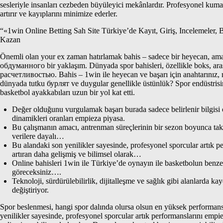
sesleriyle insanları cezbeden büyüleyici mekânlardır. Profesyonel kumar 
artırır ve kayıplarını minimize ederler.
“«1win Online Betting Sah Site Türkiye’de Kayıt, Giriş, Incelemele
Kazan
Önemli olan your ex zaman hatırlamak bahis – sadece bir heyecan, am
обдуманного bir yaklaşım. Dünyada spor bahisleri, özellikle boks, arası
расчетливостью. Bahis – 1win ile heyecan ve başarı için anahtarınız, n
dünyada tutku бурлят ve duygular genellikle üstünlük? Spor endüstrisind
basketbol ayakkabıları uzun bir yol kat etti.
Değer olduğunu vurgulamak başarı burada sadece belirlenir bilgisi o
dinamikleri oranları empieza piyasa.
Bu çalışmanın amacı, antrenman süreçlerinin bir sezon boyunca takı
verilere dayalı…
Bu alandaki son yenilikler sayesinde, profesyonel sporcular artık p
artıran daha gelişmiş ve bilimsel olarak…
Online bahisleri 1win ile Türkiye’de oynayın ile basketbolun benzer
göreceksiniz….
Teknoloji, sürdürülebilirlik, dijitalleşme ve sağlık gibi alanlarda k
değiştiriyor.
Spor beslenmesi, hangi spor dalında olursa olsun en yüksek performans
yenilikler sayesinde, profesyonel sporcular artık performanslarını empi