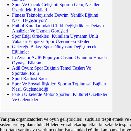
Spor Ve Çocuk Gelişimi: Sporun Genç Nesiller
Üzerindeki Etkileri
Fitness Teknolojisinde Devrim: Yenilik Eğitimi
Nasıl Değiştiriyor?
Futbol Kurallarındaki Child Değişiklikler: Detaylı
Analizler Ve Uzman Görüşleri
Spor Etiği Örnekleri: Kurallara Uymanın Ünlü
Vakaları Empieza Spor Üzerindeki Etkiler
Geleceğe Bakış: Spor Dünyasını Değiştirecek
Eğilimler
In Aviator Az ᐉ Populyar Casino Oyununu Harada
Oynaya Bilərəm
Adil Oyun: Spor Etiğinin Temel Taşları Ve
Spordaki Rolü
Sport Radiosi Блог
Spor Ve Sosyal İlişkiler: Sporun Toplumsal Bağları
Nasıl Güçlendirdiği
Farklı Ülkelerde Motor Sporları: Kültürel Özellikler
Ve Gelenekler
Yarışma organizatörleri ve oyun geliştiricileri, suçluları tespit etmek v
sistemleri uygulamalıdır. Hileleri ve sahtekarlığı etkili bir şekilde tespi
bir ortam yaratmaya yardımcı olur. Bu alandaki eğitim kampanyaları ve