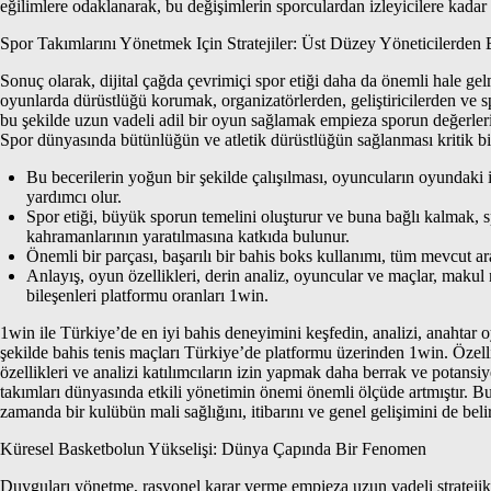
eğilimlere odaklanarak, bu değişimlerin sporculardan izleyicilere kad
Spor Takımlarını Yönetmek Için Stratejiler: Üst Düzey Yöneticilerden B
Sonuç olarak, dijital çağda çevrimiçi spor etiği daha da önemli hale ge
oyunlarda dürüstlüğü korumak, organizatörlerden, geliştiricilerden ve s
bu şekilde uzun vadeli adil bir oyun sağlamak empieza sporun değerler
Spor dünyasında bütünlüğün ve atletik dürüstlüğün sağlanması kritik bi
Bu becerilerin yoğun bir şekilde çalışılması, oyuncuların oyundaki is
yardımcı olur.
Spor etiği, büyük sporun temelini oluşturur ve buna bağlı kalmak, s
kahramanlarının yaratılmasına katkıda bulunur.
Önemli bir parçası, başarılı bir bahis boks kullanımı, tüm mevcut ar
Anlayış, oyun özellikleri, derin analiz, oyuncular ve maçlar, maku
bileşenleri platformu oranları 1win.
1win ile Türkiye’de en iyi bahis deneyimini keşfedin, analizi, anahtar
şekilde bahis tenis maçları Türkiye’de platformu üzerinden 1win. Özell
özellikleri ve analizi katılımcıların izin yapmak daha berrak ve potansiy
takımları dünyasında etkili yönetimin önemi önemli ölçüde artmıştır. Bu 
zamanda bir kulübün mali sağlığını, itibarını ve genel gelişimini de beli
Küresel Basketbolun Yükselişi: Dünya Çapında Bir Fenomen
Duyguları yönetme, rasyonel karar verme empieza uzun vadeli strateji