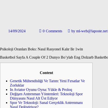
14/09/2024
0
Comments
by
ml-web@laposte.net
Psikoloji Oranları Boks: Nasıl Rasyonel Kalır Ile 1win
Basketbol Sayfa A Couple Of 2 Dunyo Bo’ylab Eng Dolzarb Basketbol
Content
Genetik Mühendisliği Ve Tarım: Yeni Fırsatlar Ve
Zorluklar
In Aviator Oyunu Oyna: Yükle & Proloq
Değişen Antrenman Yöntemleri: Teknoloji Spor
Dünyasını Nasıl Alt Üst Ediyor
Spor Ve Teknoloji: Sanal Gerçeklik Antrenmanı
Nasıl Değiştiriyor?