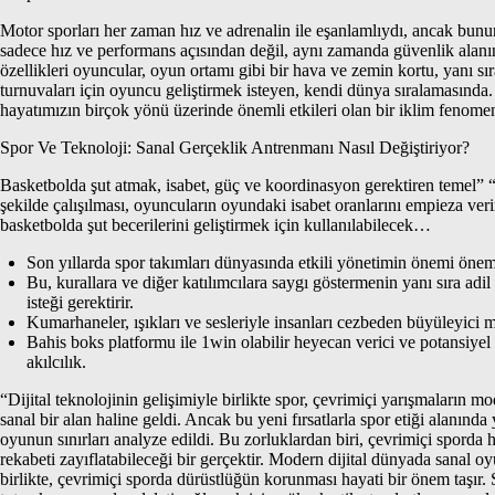
Motor sporları her zaman hız ve adrenalin ile eşanlamlıydı, ancak bunu
sadece hız ve performans açısından değil, aynı zamanda güvenlik alanın
özellikleri oyuncular, oyun ortamı gibi bir hava ve zemin kortu, yanı sı
turnuvaları için oyuncu geliştirmek isteyen, kendi dünya sıralamasında.
hayatımızın birçok yönü üzerinde önemli etkileri olan bir iklim fenomen
Spor Ve Teknoloji: Sanal Gerçeklik Antrenmanı Nasıl Değiştiriyor?
Basketbolda şut atmak, isabet, güç ve koordinasyon gerektiren temel” “b
şekilde çalışılması, oyuncuların oyundaki isabet oranlarını empieza veri
basketbolda şut becerilerini geliştirmek için kullanılabilecek…
Son yıllarda spor takımları dünyasında etkili yönetimin önemi öneml
Bu, kurallara ve diğer katılımcılara saygı göstermenin yanı sıra ad
isteği gerektirir.
Kumarhaneler, ışıkları ve sesleriyle insanları cezbeden büyüleyici m
Bahis boks platformu ile 1win olabilir heyecan verici ve potansiyel 
akılcılık.
“Dijital teknolojinin gelişimiyle birlikte spor, çevrimiçi yarışmaların m
sanal bir alan haline geldi. Ancak bu yeni fırsatlarla spor etiği alanında 
oyunun sınırları analyze edildi. Bu zorluklardan biri, çevrimiçi spord
rekabeti zayıflatabileceği bir gerçektir. Modern dijital dünyada sanal o
birlikte, çevrimiçi sporda dürüstlüğün korunması hayati bir önem taşır.