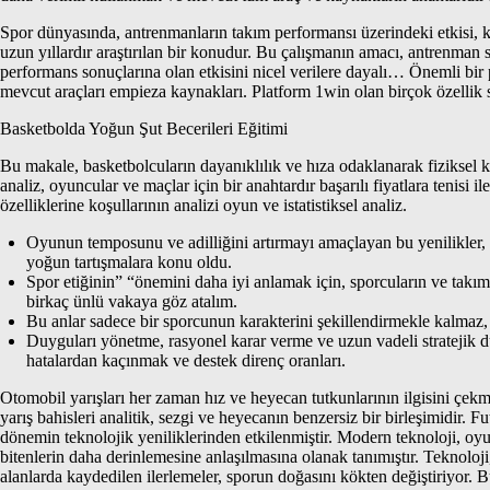
Spor dünyasında, antrenmanların takım performansı üzerindeki etkisi, ko
uzun yıllardır araştırılan bir konudur. Bu çalışmanın amacı, antrenman 
performans sonuçlarına olan etkisini nicel verilere dayalı… Önemli bir p
mevcut araçları empieza kaynakları. Platform 1win olan birçok özellik 
Basketbolda Yoğun Şut Becerileri Eğitimi
Bu makale, basketbolcuların dayanıklılık ve hıza odaklanarak fiziksel 
analiz, oyuncular ve maçlar için bir anahtardır başarılı fiyatlara tenisi
özelliklerine koşullarının analizi oyun ve istatistiksel analiz.
Oyunun temposunu ve adilliğini artırmayı amaçlayan bu yenilikler,
yoğun tartışmalara konu oldu.
Spor etiğinin” “önemini daha iyi anlamak için, sporcuların ve takıml
birkaç ünlü vakaya göz atalım.
Bu anlar sadece bir sporcunun karakterini şekillendirmekle kalmaz,
Duyguları yönetme, rasyonel karar verme ve uzun vadeli stratejik
hatalardan kaçınmak ve destek direnç oranları.
Otomobil yarışları her zaman hız ve heyecan tutkunlarının ilgisini çek
yarış bahisleri analitik, sezgi ve heyecanın benzersiz bir birleşimidir. F
dönemin teknolojik yeniliklerinden etkilenmiştir. Modern teknoloji,
bitenlerin daha derinlemesine anlaşılmasına olanak tanımıştır. Teknoloji, 
alanlarda kaydedilen ilerlemeler, sporun doğasını kökten değiştiriyor.