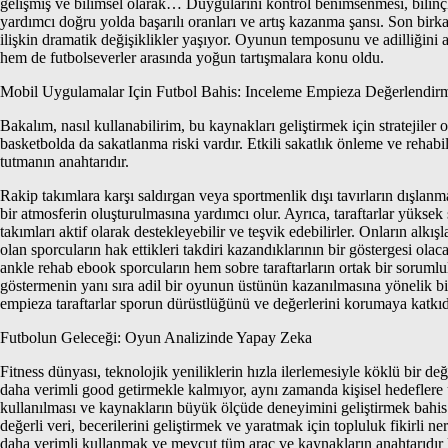
gelişmiş ve bilimsel olarak… Duygularını kontrol benimsenmesi, bilinç
yardımcı doğru yolda başarılı oranları ve artış kazanma şansı. Son birka
ilişkin dramatik değişiklikler yaşıyor. Oyunun temposunu ve adilliğini
hem de futbolseverler arasında yoğun tartışmalara konu oldu.
Mobil Uygulamalar Için Futbol Bahis: Inceleme Empieza Değerlendir
Bakalım, nasıl kullanabilirim, bu kaynakları geliştirmek için stratejiler
basketbolda da sakatlanma riski vardır. Etkili sakatlık önleme ve rehabil
tutmanın anahtarıdır.
Rakip takımlara karşı saldırgan veya sportmenlik dışı tavırların dışlan
bir atmosferin oluşturulmasına yardımcı olur. Ayrıca, taraftarlar yüksek 
takımları aktif olarak destekleyebilir ve teşvik edebilirler. Onların alkışl
olan sporcuların hak ettikleri takdiri kazandıklarının bir göstergesi ola
ankle rehab ebook sporcuların hem sobre taraftarların ortak bir sorumlul
göstermenin yanı sıra adil bir oyunun üstünün kazanılmasına yönelik bir 
empieza taraftarlar sporun dürüstlüğünü ve değerlerini korumaya katkıda
Futbolun Geleceği: Oyun Analizinde Yapay Zeka
Fitness dünyası, teknolojik yeniliklerin hızla ilerlemesiyle köklü bir de
daha verimli good getirmekle kalmıyor, aynı zamanda kişisel hedeflere ul
kullanılması ve kaynakların büyük ölçüde deneyimini geliştirmek bahis s
değerli veri, becerilerini geliştirmek ve yaratmak için topluluk fikirl
daha verimli kullanmak ve mevcut tüm araç ve kaynakların anahtarıdır ka