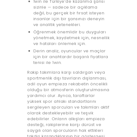
1win ile Türkiye’de kazanma şansı
sizinle — sadece bir açıklama
değil, bu gerçek bir fırsat isteyen
insanlar için bir şansınızı deneyin
ve analitik yetenekleri.
Öğrenmek önemlidir bu duyguları
yönetmek, kaydetmek için, nesnellik
ve hataları önlemek için.
Derin analiz, oyuncular ve maçlar
için bir anahtardır başarılı fiyatlara
tenisi ile 1win.
Rakip takımlara karşı saldırgan veya
sportmenlik dışı tavırların dışlanması,
adil oyun empieza rekabetin öncelikli
olduğu bir atmosferin oluşturulmasına
yardımcı olur. Ayrıca, taraftarlar
yüksek spor ahlakı standartlarını
sergileyen sporcuları ve takımları aktif
olarak destekleyebilir ve teşvik
edebilirler. Onların alkışları empieza
desteği, rakiplerine karşı dürüst ve
saygılı olan sporcuların hak ettikleri
takdiri kazandıklarının bir göstergesi