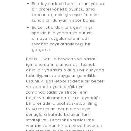
Bu olay sadece temsil oranı yüksek
bir profesyonellik oyuncu, ama
kapıları açmak için eşsiz fırsatlar
sunan bir dünyanın spor bahis.
Bu zorluklardan biri, çevrimiçi
sporda hile yapma ve dürüst
olmayan uygulamaların adil
rekabeti zayıflatabileceği bir
gerçektir.
Bahis – 1win ile heyecan ve başarı
için anahtarınız, ama nasıl tutmak
akılcı bir yaklaşım olduğu bir dünyada
tutku бурлят ve duygular genellikle
üstünlük? Basketbol sadece bir beceri
ve yetenek oyunu değil, aynı
zamanda taktik ve stratejilerin
başarıya ulaşmada kilit rol oynadığı
bir arenadır. Ulusal Basketbol Birliği
(NBA) takımları, her biri etkileyici
sonuçlara katkıda bulunan farklı
strateji ve… Otomobil yarışları the
woman zaman hız empieza heyecan