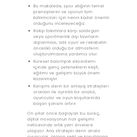
Bu makalede, spor etiğinin temel
prensiplerini ve sporun tüm
katılımcıları için nenni kadar önemli
olduğunu inceleyeceğiz.
Rakip takımlara karşı saldırgan
veya sportmenlik dışı tavırların
dışlanması, adil oyun ve rekabetin
öncelikli olduğu bir atmosferin
oluşturulmasına yardımcı olur.
Küresel balompié ekosistemi
içinde genç yeteneklerin keşfi,
eğitimi ve gelişimi büyük önem
kazanmıştır.
Karışımı derin bir anlayış stratejileri
oranları ile ayrıntılı bir analizi,
oyuncular ve oyun koşullarında
başarı şansını artırır.
On yıllar önce başlayan bu süreç,
dijital inovasyonun hızlı gelişimi
neticesinde artık yeni zirvelere
ulaşıyor. Ana stratejisi derin analiz
oyuncular, onların şekil ve koşullarının