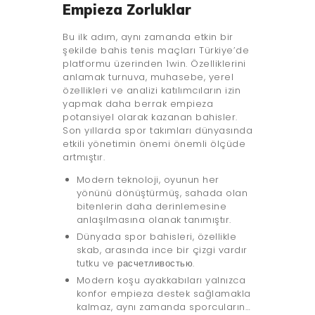
Empieza Zorluklar
Bu ilk adım, aynı zamanda etkin bir
şekilde bahis tenis maçları Türkiye’de
platformu üzerinden 1win. Özelliklerini
anlamak turnuva, muhasebe, yerel
özellikleri ve analizi katılımcıların izin
yapmak daha berrak empieza
potansiyel olarak kazanan bahisler.
Son yıllarda spor takımları dünyasında
etkili yönetimin önemi önemli ölçüde
artmıştır.
Modern teknoloji, oyunun her
yönünü dönüştürmüş, sahada olan
bitenlerin daha derinlemesine
anlaşılmasına olanak tanımıştır.
Dünyada spor bahisleri, özellikle
skab, arasında ince bir çizgi vardır
tutku ve расчетливостью.
Modern koşu ayakkabıları yalnızca
konfor empieza destek sağlamakla
kalmaz, aynı zamanda sporcuların…