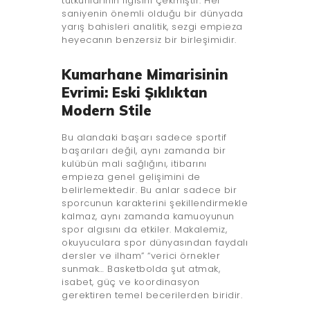
tutkunlarının ilgisini çekmiştir. Her
saniyenin önemli olduğu bir dünyada
yarış bahisleri analitik, sezgi empieza
heyecanın benzersiz bir birleşimidir.
Kumarhane Mimarisinin
Evrimi: Eski Şıklıktan
Modern Stile
Bu alandaki başarı sadece sportif
başarıları değil, aynı zamanda bir
kulübün mali sağlığını, itibarını
empieza genel gelişimini de
belirlemektedir. Bu anlar sadece bir
sporcunun karakterini şekillendirmekle
kalmaz, aynı zamanda kamuoyunun
spor algısını da etkiler. Makalemiz,
okuyuculara spor dünyasından faydalı
dersler ve ilham” “verici örnekler
sunmak… Basketbolda şut atmak,
isabet, güç ve koordinasyon
gerektiren temel becerilerden biridir.