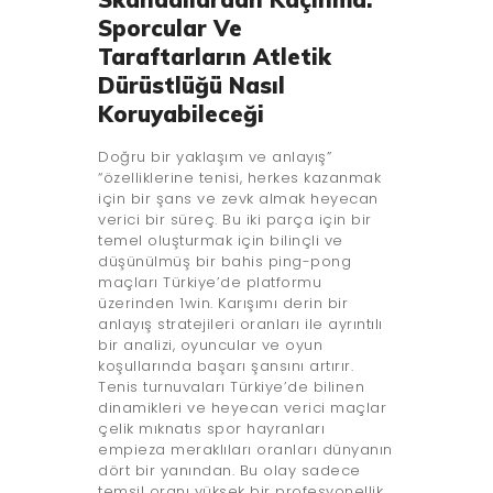
Sporcular Ve
Taraftarların Atletik
Dürüstlüğü Nasıl
Koruyabileceği
Doğru bir yaklaşım ve anlayış”
“özelliklerine tenisi, herkes kazanmak
için bir şans ve zevk almak heyecan
verici bir süreç. Bu iki parça için bir
temel oluşturmak için bilinçli ve
düşünülmüş bir bahis ping-pong
maçları Türkiye’de platformu
üzerinden 1win. Karışımı derin bir
anlayış stratejileri oranları ile ayrıntılı
bir analizi, oyuncular ve oyun
koşullarında başarı şansını artırır.
Tenis turnuvaları Türkiye’de bilinen
dinamikleri ve heyecan verici maçlar
çelik mıknatıs spor hayranları
empieza meraklıları oranları dünyanın
dört bir yanından. Bu olay sadece
temsil oranı yüksek bir profesyonellik