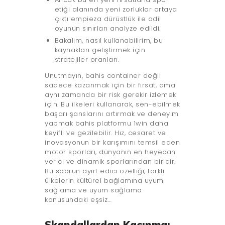
etiği alanında yeni zorluklar ortaya
çıktı empieza dürüstlük ile adil
oyunun sınırları analyze edildi.
Bakalım, nasıl kullanabilirim, bu
kaynakları geliştirmek için
stratejiler oranları.
Unutmayın, bahis container değil
sadece kazanmak için bir fırsat, ama
aynı zamanda bir risk gerekir izlemek
için. Bu ilkeleri kullanarak, sen-ebilmek
başarı şanslarını artırmak ve deneyim
yapmak bahis platformu 1win daha
keyifli ve gezilebilir. Hız, cesaret ve
inovasyonun bir karışımını temsil eden
motor sporları, dünyanın en heyecan
verici ve dinamik sporlarından biridir.
Bu sporun ayırt edici özelliği, farklı
ülkelerin kültürel bağlamına uyum
sağlama ve uyum sağlama
konusundaki eşsiz…
Skandallardan Kaçınma: