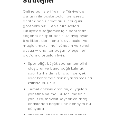
Stratejiler
Online bahisleri 1win ile Türkiye’de
oynayın ile basketbolun benzersiz
analitik bahis fırsatları sunduğunu
göreceksiniz…. Tenis turnuvaları
Türkiye’de sağlamak için benzersiz
seçenekler spor bahis. Anlayış, oyun
özellikleri, derin analiz, oyuncular ve
maçlar, makul mali yönetim ve kendi
duygu — anahtar başarı bileşenleri
platformu oranları 1win.
Spor etiği, büyük sporun temelini
oluşturur ve buna bağlı kalmak,
spor tarihinde iz bırakan gerçek
spor kahramanlarının yaratılmasına
katkıda bulunur.
Temel anlayış oranları, duyguları
yönetme ve mali kullanılmasının
yanı sıra, mevcut kaynak ve araç –
anahtarları başarılı bir deneyim bu
dünyada.
Ancak bu en yeni fırsatlarla spor