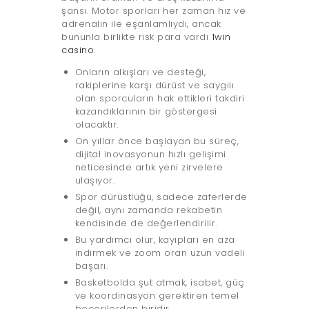
şansı. Motor sporları her zaman hız ve
adrenalin ile eşanlamlıydı, ancak
bununla birlikte risk para vardı
1win
casino
.
Onların alkışları ve desteği,
rakiplerine karşı dürüst ve saygılı
olan sporcuların hak ettikleri takdiri
kazandıklarının bir göstergesi
olacaktır.
On yıllar önce başlayan bu süreç,
dijital inovasyonun hızlı gelişimi
neticesinde artık yeni zirvelere
ulaşıyor.
Spor dürüstlüğü, sadece zaferlerde
değil, aynı zamanda rekabetin
kendisinde de değerlendirilir.
Bu yardımcı olur, kayıpları en aza
indirmek ve zoom oran uzun vadeli
başarı.
Basketbolda şut atmak, isabet, güç
ve koordinasyon gerektiren temel
becerilerden biridir.