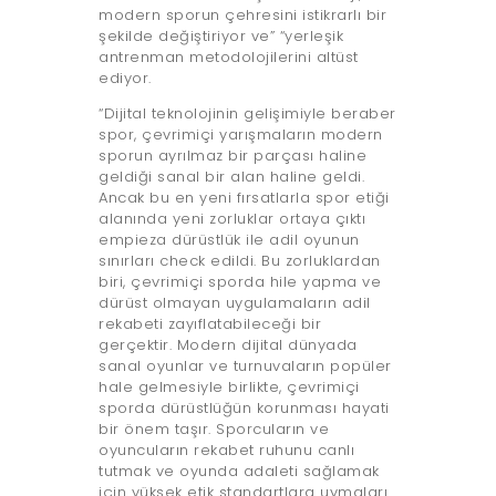
modern sporun çehresini istikrarlı bir
şekilde değiştiriyor ve” “yerleşik
antrenman metodolojilerini altüst
ediyor.
“Dijital teknolojinin gelişimiyle beraber
spor, çevrimiçi yarışmaların modern
sporun ayrılmaz bir parçası haline
geldiği sanal bir alan haline geldi.
Ancak bu en yeni fırsatlarla spor etiği
alanında yeni zorluklar ortaya çıktı
empieza dürüstlük ile adil oyunun
sınırları check edildi. Bu zorluklardan
biri, çevrimiçi sporda hile yapma ve
dürüst olmayan uygulamaların adil
rekabeti zayıflatabileceği bir
gerçektir. Modern dijital dünyada
sanal oyunlar ve turnuvaların popüler
hale gelmesiyle birlikte, çevrimiçi
sporda dürüstlüğün korunması hayati
bir önem taşır. Sporcuların ve
oyuncuların rekabet ruhunu canlı
tutmak ve oyunda adaleti sağlamak
için yüksek etik standartlara uymaları