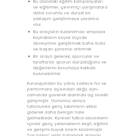
Bu alandaki eğitim kampanyaları
ve eğitimler, çevrimiçi yarışmalara
daha sorumlu ve dürüst bir
yaklaşım geliştirmeye yardımcı
olur.
Bu araçların kullanılması empieza
kaynakların büyük ölçüde
deneyimini geliştirmek bahis boks
ve başarı şansınızı artırmak.
Bir araya gelerek, sporcular ve
taraftarlar sporun dürüstlüğünü ve
değerlerini korumaya katkıda
bulunabilirler.
Kuruluşundan bu yana, sadece hız ve
performans açısından değil, aynı
zamanda güvenlik alanında ag sürekli
gelişmiştir. Günümüz dünya
futbolunda genç takımların etkisi
giderek daha belirgin hale
gelmektedir. Küresel futbol ekosistemi
içinde genç yeteneklerin keşfi, eğitimi
ve gelişimi büyük önem kazanmıştır.
Son birkaç yıldır balompié dünyası,