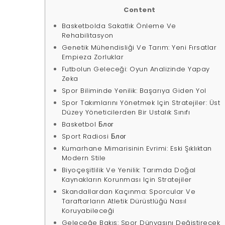
Content
Basketbolda Sakatlık Önleme Ve
Rehabilitasyon
Genetik Mühendisliği Ve Tarım: Yeni Fırsatlar
Empieza Zorluklar
Futbolun Geleceği: Oyun Analizinde Yapay
Zeka
Spor Biliminde Yenilik: Başarıya Giden Yol
Spor Takımlarını Yönetmek Için Stratejiler: Üst
Düzey Yöneticilerden Bir Ustalık Sınıfı
Basketbol Блог
Sport Radiosi Блог
Kumarhane Mimarisinin Evrimi: Eski Şıklıktan
Modern Stile
Biyoçeşitlilik Ve Yenilik: Tarımda Doğal
Kaynakların Korunması Için Stratejiler
Skandallardan Kaçınma: Sporcular Ve
Taraftarların Atletik Dürüstlüğü Nasıl
Koruyabileceği
Geleceğe Bakış: Spor Dünyasını Değiştirecek