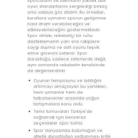
sporcuların ve takımların yüksek adil
oyun standartlarını sergilediği birkaç
ünlü vakaya göz atalım. Bu örnekler,
kurallara uymanın sporun gelişimine
nasıl ilham verebileceğini ve
etkileyebileceğini göstermektedir.
Spor ahlakı, rekabetçi bir ruhu
desteklemenin yanı sıra rakiplere
saygı duyma ve adil oyunu teşvik
etme görevini üstlenir. Spor
dürüstlüğü, sadece zaferlerde değil,
aynı zamanda rekabetin kendisinde
de değerlendirilir.
Oyunun temposunu ve adilliğini
artırmayı amaçlayan bu yenilikler,
hem uzmanlar hem de
futbolseverler arasında yoğun
tartışmalara konu oldu.
Tenis turnuvaları Türkiye’de
sağlamak için benzersiz
seçenekler spor bahis.
Spor dünyasında bütünlüğün ve
atletik dürüstlüğün sağlanması kritik