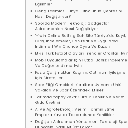
Eğilimler
Genç Takımlar Dünya Futbolunun Çehresini
Nasıl Değiştiriyor?
Sporda Modern Teknoloji: Gadget’lar
Antrenmanları Nasıl Değiştiriyor
“«1win Online Betting Sah Site Türkiye’de Kayıt,
Giriş, Incelemeler, Bonuslar Ve Uygulama
Indirme 1 Win Chance Oyna Ve Kazan
Etkisi Türk Futbol Olayları Trendler Oranları 1wi
Mobil Uygulamalar Için Futbol Bahis: Inceleme
Ve Değerlendirme 1win
Fazla Çalışmaktan Kaçının: Optimum Iyileşme
Için Stratejiler
Spor Etiği Örnekleri: Kurallara Uymanın Ünlü
Vakaları Ve Spor Üzerindeki Etkiler
Tarımda Yapay Zeka: Sürdürülebilir Ve Verimli
Gıda Üretimi
Ai Ve Agroteknoloji: Verimi Tahmin Etme
Empieza Kaynak Tasarrufunda Yenilikler
Değişen Antrenman Yöntemleri: Teknoloji Spor
Dünyasını Nasıl Alt Üst Ediyor