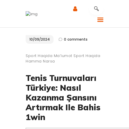
CALLADE MOBILITY
10/09/2024
0
comments
RÉPARATION MOBILE
NOTRE EXPERTISE
Sport Haqida Ma’lumot Sport Haqida
Hamma Narsa
NOS SERVICES
RÉPARATION AU
Tenis Turnuvaları
TRAVAIL
Türkiye: Nasıl
CONTACTEZ LE
Kazanma Şansını
SUPPORT
Artırmak Ile Bahis
1win