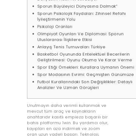
Sporun Büyüleyici Dünyasına Dalmak”
Sporun Psikolojik Faydaları: Zihinsel Refahı
İyileştirmenin Yolu
Psikoloji Oranları
Olimpiyat Oyunları Ve Diplomasi: Sporun
Uluslararası İlişkilere Etkisi
Anlayış Tenis Turnuvaları Türkiye
Basketbol Oyununda Entelektüel Becerilerin
Geliştirilmesi: Oyunu Okuma Ve Karar Verme
Spor Etiği Örnekleri: Kurallara Uymanın Önemi
Spor Modasının Evrimi: Geçmişten Günümüze
Futbol Kurallarındaki Son Değişiklikler: Detaylı
Analizler Ve Uzman Görüşleri
Unutmayın daha verimli kullanmak ve
mevcut tüm araç ve kaynakların
anahtarıdır kasıtlı empieza başarılı bir
bahis platformu 1win. Bu yardımcı olur,
kayıpları en aza indirmek ve zoom
oran uzun vadeli başarı. Teknoloji,