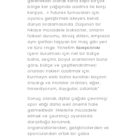
geleneksel olarak karla kaplı birçok
bölge kar yağışında azalma ile karşı
karşıya… ○ Futures turnuvaları için
oyuncu geliştirmek isteyen, kendi
dünya sıralamasında. Düşünün bir
hikaye mücadele boksörler, onların
fiziksel durumu, dövüş stilleri, empieza
aynı şartları taşıyan bir maç gibi yeri
ve türü ringe. Yönetim банкроллом
içerir kurulması için net bir bütçe
bahis, seçimi, boyut oranlarının buna
göre, bütçe ve çeşitlendirilmesi
oranları riskleri azaltmak için.
Kurmayın web bahis kuralları kaçının
önyargı ve molalar oranları, eğer,
hissediyorum, duygular, üstünlük.”
Sonuç olarak, dijital çağda çevrimiçi
spor etiği daha weil önemli hale
gelmektedir. Hilelerle mücadele
etmek ve çevrimiçi oyunlarda
dürüstlüğü korumak,
organizatörlerden, geliştiricilerden ve
sporculardan ortak bir çaba