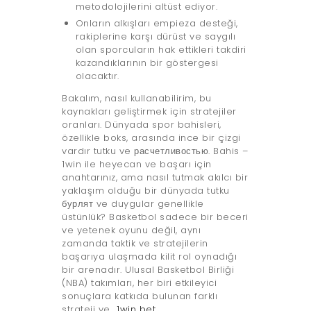
metodolojilerini altüst ediyor.
Onların alkışları empieza desteği,
rakiplerine karşı dürüst ve saygılı
olan sporcuların hak ettikleri takdiri
kazandıklarının bir göstergesi
olacaktır.
Bakalım, nasıl kullanabilirim, bu
kaynakları geliştirmek için stratejiler
oranları. Dünyada spor bahisleri,
özellikle boks, arasında ince bir çizgi
vardır tutku ve расчетливостью. Bahis –
1win ile heyecan ve başarı için
anahtarınız, ama nasıl tutmak akılcı bir
yaklaşım olduğu bir dünyada tutku
бурлят ve duygular genellikle
üstünlük? Basketbol sadece bir beceri
ve yetenek oyunu değil, aynı
zamanda taktik ve stratejilerin
başarıya ulaşmada kilit rol oynadığı
bir arenadır. Ulusal Basketbol Birliği
(NBA) takımları, her biri etkileyici
sonuçlara katkıda bulunan farklı
strateji ve..
1win bet
.