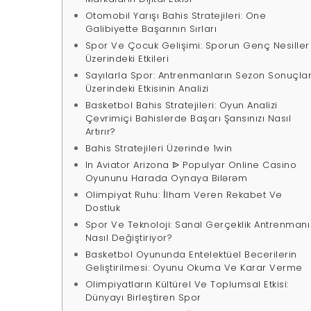
Otomobil Yarışı Bahis Stratejileri: One
Galibiyette Başarının Sırları
Spor Ve Çocuk Gelişimi: Sporun Genç Nesiller
Üzerindeki Etkileri
Sayılarla Spor: Antrenmanların Sezon Sonuçlar
Üzerindeki Etkisinin Analizi
Basketbol Bahis Stratejileri: Oyun Analizi
Çevrimiçi Bahislerde Başarı Şansınızı Nasıl
Artırır?
Bahis Stratejileri Üzerinde 1win
In Aviator Arizona ᐉ Populyar Online Casino
Oyununu Harada Oynaya Bilərəm
Olimpiyat Ruhu: İlham Veren Rekabet Ve
Dostluk
Spor Ve Teknoloji: Sanal Gerçeklik Antrenmanı
Nasıl Değiştiriyor?
Basketbol Oyununda Entelektüel Becerilerin
Geliştirilmesi: Oyunu Okuma Ve Karar Verme
Olimpiyatların Kültürel Ve Toplumsal Etkisi:
Dünyayı Birleştiren Spor