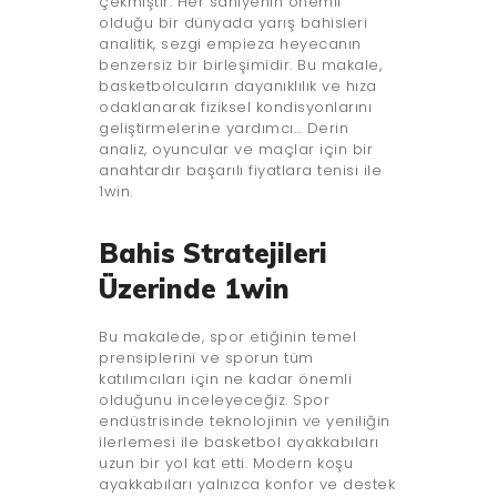
çekmiştir. Her saniyenin önemli
olduğu bir dünyada yarış bahisleri
analitik, sezgi empieza heyecanın
benzersiz bir birleşimidir. Bu makale,
basketbolcuların dayanıklılık ve hıza
odaklanarak fiziksel kondisyonlarını
geliştirmelerine yardımcı… Derin
analiz, oyuncular ve maçlar için bir
anahtardır başarılı fiyatlara tenisi ile
1win.
Bahis Stratejileri
Üzerinde 1win
Bu makalede, spor etiğinin temel
prensiplerini ve sporun tüm
katılımcıları için ne kadar önemli
olduğunu inceleyeceğiz. Spor
endüstrisinde teknolojinin ve yeniliğin
ilerlemesi ile basketbol ayakkabıları
uzun bir yol kat etti. Modern koşu
ayakkabıları yalnızca konfor ve destek