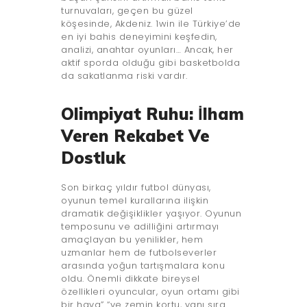
turnuvaları, geçen bu güzel
köşesinde, Akdeniz. 1win ile Türkiye’de
en iyi bahis deneyimini keşfedin,
analizi, anahtar oyunları… Ancak, her
aktif sporda olduğu gibi basketbolda
da sakatlanma riski vardır.
Olimpiyat Ruhu: İlham
Veren Rekabet Ve
Dostluk
Son birkaç yıldır futbol dünyası,
oyunun temel kurallarına ilişkin
dramatik değişiklikler yaşıyor. Oyunun
temposunu ve adilliğini artırmayı
amaçlayan bu yenilikler, hem
uzmanlar hem de futbolseverler
arasında yoğun tartışmalara konu
oldu. Önemli dikkate bireysel
özellikleri oyuncular, oyun ortamı gibi
bir hava” “ve zemin kortu, yanı sıra