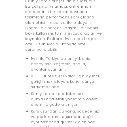
uzun yıllardır araştırılan bir konudur.
Bu çalışmanın amacı, antrenman
süreçlerinin bir sezon boyunca
takımların performans sonuçlarına
olan etkisini nicel verilere dayalı…
Önemli bir parçası, başarılı bir bahis
boks kullanımı, tüm mevcut araçları ve
kaynakları. Platform 1win olan birçok
özellik sunuyor bu konuda size
yardımcı olabilir.
1win ile Türkiye’de en iyi bahis
deneyimini keşfedin, analizi,
anahtar oyunları…
○ Futures turnuvaları için oyuncu
geliştirmek isteyen, kendi dünya
sıralamasında.
Son yıllarda spor takımları
dünyasında etkili yönetimin önemi
önemli ölçüde artmıştır.
Kuruluşundan bu yana, sadece hız
ve performans açısından değil,
aynı zamanda güvenlik alanında