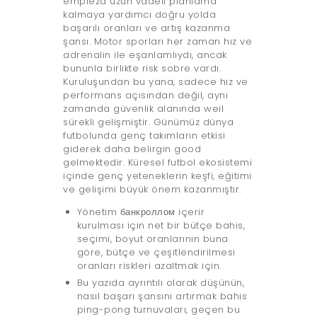
empieza uzun vadeli planlama
kalmaya yardımcı doğru yolda
başarılı oranları ve artış kazanma
şansı. Motor sporları her zaman hız ve
adrenalin ile eşanlamlıydı, ancak
bununla birlikte risk sobre vardı.
Kuruluşundan bu yana, sadece hız ve
performans açısından değil, aynı
zamanda güvenlik alanında weil
sürekli gelişmiştir. Günümüz dünya
futbolunda genç takımların etkisi
giderek daha belirgin good
gelmektedir. Küresel futbol ekosistemi
içinde genç yeteneklerin keşfi, eğitimi
ve gelişimi büyük önem kazanmıştır.
Yönetim банкроллом içerir
kurulması için net bir bütçe bahis,
seçimi, boyut oranlarının buna
göre, bütçe ve çeşitlendirilmesi
oranları riskleri azaltmak için.
Bu yazıda ayrıntılı olarak düşünün,
nasıl başarı şansını artırmak bahis
ping-pong turnuvaları, geçen bu