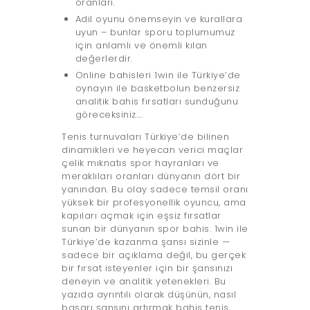
oranları.
Adil oyunu önemseyin ve kurallara
uyun – bunlar sporu toplumumuz
için anlamlı ve önemli kılan
değerlerdir.
Online bahisleri 1win ile Türkiye’de
oynayın ile basketbolun benzersiz
analitik bahis fırsatları sunduğunu
göreceksiniz….
Tenis turnuvaları Türkiye’de bilinen
dinamikleri ve heyecan verici maçlar
çelik mıknatıs spor hayranları ve
meraklıları oranları dünyanın dört bir
yanından. Bu olay sadece temsil oranı
yüksek bir profesyonellik oyuncu, ama
kapıları açmak için eşsiz fırsatlar
sunan bir dünyanın spor bahis. 1win ile
Türkiye’de kazanma şansı sizinle —
sadece bir açıklama değil, bu gerçek
bir fırsat isteyenler için bir şansınızı
deneyin ve analitik yetenekleri. Bu
yazıda ayrıntılı olarak düşünün, nasıl
başarı şansını artırmak bahis tenis