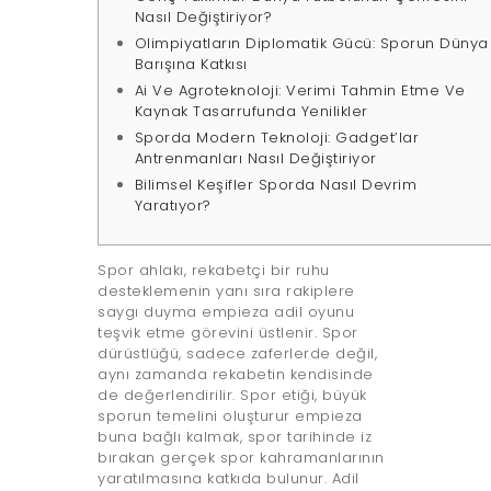
Nasıl Değiştiriyor?
Olimpiyatların Diplomatik Gücü: Sporun Dünya
Barışına Katkısı
Ai Ve Agroteknoloji: Verimi Tahmin Etme Ve
Kaynak Tasarrufunda Yenilikler
Sporda Modern Teknoloji: Gadget’lar
Antrenmanları Nasıl Değiştiriyor
Bilimsel Keşifler Sporda Nasıl Devrim
Yaratıyor?
Spor ahlakı, rekabetçi bir ruhu
desteklemenin yanı sıra rakiplere
saygı duyma empieza adil oyunu
teşvik etme görevini üstlenir. Spor
dürüstlüğü, sadece zaferlerde değil,
aynı zamanda rekabetin kendisinde
de değerlendirilir. Spor etiği, büyük
sporun temelini oluşturur empieza
buna bağlı kalmak, spor tarihinde iz
bırakan gerçek spor kahramanlarının
yaratılmasına katkıda bulunur. Adil