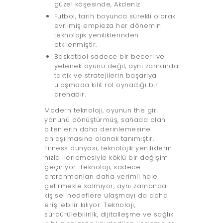
güzel köşesinde, Akdeniz.
Futbol, tarih boyunca sürekli olarak
evrilmiş empieza her dönemin
teknolojik yeniliklerinden
etkilenmiştir.
Basketbol sadece bir beceri ve
yetenek oyunu değil, aynı zamanda
taktik ve stratejilerin başarıya
ulaşmada kilit rol oynadığı bir
arenadır.
Modern teknoloji, oyunun the girl
yönünü dönüştürmüş, sahada olan
bitenlerin daha derinlemesine
anlaşılmasına olanak tanımıştır.
Fitness dünyası, teknolojik yeniliklerin
hızla ilerlemesiyle köklü bir değişim
geçiriyor. Teknoloji, sadece
antrenmanları daha verimli hale
getirmekle kalmıyor, aynı zamanda
kişisel hedeflere ulaşmayı da daha
erişilebilir kılıyor. Teknoloji,
sürdürülebilirlik, dijitalleşme ve sağlık