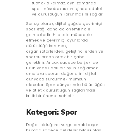
tutmakla kalmaz, aynı zamanda
spor müsabakasının içinde adalet
ve dürüstlüğün korunmasını sağlar.
Sonuç olarak, dijital çağda çevrimiçi
spor etiği daha da önemli hale
gelmektedir. Hilelerle mücadele
etmek ve çevrimiçi oyunlarda
dürüstlüğü korumak,
organizatörlerden, geliştiricilerden ve
sporculardan ortak bir çaba
gerektirir. Ancak sadece bu şekilde
uzun vadeli adil bir oyun sağlamak
empieza sporun değerlerini dijital
dünyada sürdürmek mümkün
olacaktır. Spor dünyasında bütünlüğün
ve atletik dürüstlüğün sağlanması
kritik bir öneme sahiptir.
Kategori: Spor
Değer olduğunu vurgulamak başarı
burada sadece belirlenir bilgisi olan