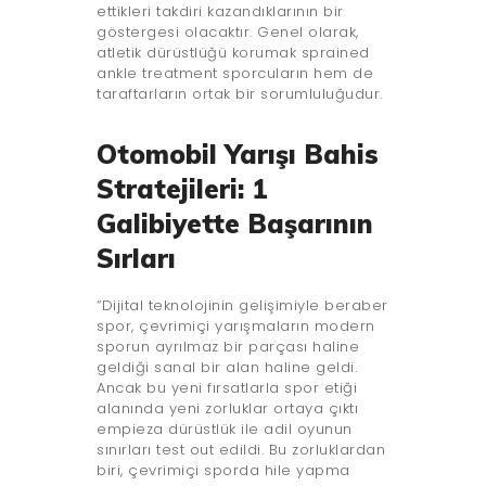
ettikleri takdiri kazandıklarının bir
göstergesi olacaktır. Genel olarak,
atletik dürüstlüğü korumak sprained
ankle treatment sporcuların hem de
taraftarların ortak bir sorumluluğudur.
Otomobil Yarışı Bahis
Stratejileri: 1
Galibiyette Başarının
Sırları
“Dijital teknolojinin gelişimiyle beraber
spor, çevrimiçi yarışmaların modern
sporun ayrılmaz bir parçası haline
geldiği sanal bir alan haline geldi.
Ancak bu yeni fırsatlarla spor etiği
alanında yeni zorluklar ortaya çıktı
empieza dürüstlük ile adil oyunun
sınırları test out edildi. Bu zorluklardan
biri, çevrimiçi sporda hile yapma