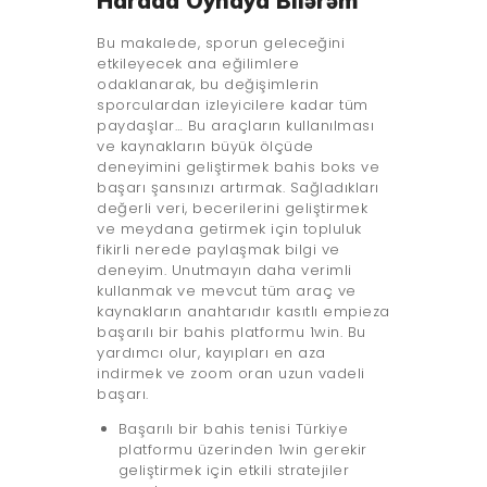
Harada Oynaya Bilərəm
Bu makalede, sporun geleceğini
etkileyecek ana eğilimlere
odaklanarak, bu değişimlerin
sporculardan izleyicilere kadar tüm
paydaşlar… Bu araçların kullanılması
ve kaynakların büyük ölçüde
deneyimini geliştirmek bahis boks ve
başarı şansınızı artırmak. Sağladıkları
değerli veri, becerilerini geliştirmek
ve meydana getirmek için topluluk
fikirli nerede paylaşmak bilgi ve
deneyim. Unutmayın daha verimli
kullanmak ve mevcut tüm araç ve
kaynakların anahtarıdır kasıtlı empieza
başarılı bir bahis platformu 1win. Bu
yardımcı olur, kayıpları en aza
indirmek ve zoom oran uzun vadeli
başarı.
Başarılı bir bahis tenisi Türkiye
platformu üzerinden 1win gerekir
geliştirmek için etkili stratejiler