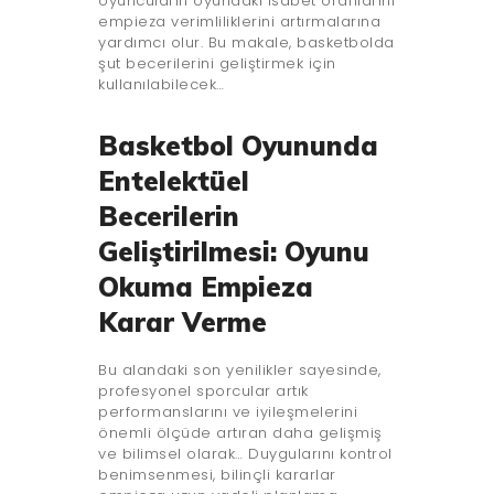
oyuncuların oyundaki isabet oranlarını
empieza verimliliklerini artırmalarına
yardımcı olur. Bu makale, basketbolda
şut becerilerini geliştirmek için
kullanılabilecek…
Basketbol Oyununda
Entelektüel
Becerilerin
Geliştirilmesi: Oyunu
Okuma Empieza
Karar Verme
Bu alandaki son yenilikler sayesinde,
profesyonel sporcular artık
performanslarını ve iyileşmelerini
önemli ölçüde artıran daha gelişmiş
ve bilimsel olarak… Duygularını kontrol
benimsenmesi, bilinçli kararlar