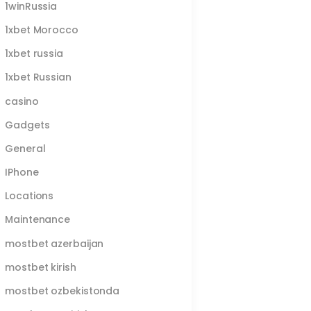
1winRussia
1xbet Morocco
1xbet russia
1xbet Russian
casino
Gadgets
General
IPhone
Locations
Maintenance
mostbet azerbaijan
mostbet kirish
mostbet ozbekistonda