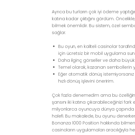
Ayrıca bu turların çok iyi ödeme yaptığ
katına kadar çıktığını gördüm. Öncelik
bilmek önemlidir. Bu sistem, özel sembo
sağlar.
Bu oyun, en kaliteli casinolar tarafın
için ücretsiz bir mobil uygulama su
Daha ilginç görseller ve daha büyük 
Temel olarak, kazanan sembollerin yer
Eğer otomatik dönüş istemiyorsanız a
hızlı dönüş işlevini öneririm.
Çok fazla denemedim ama bu özelliğin 
şansını iki katına çıkarabileceğinizi fark e
milyonlarca oyuncuya dünya çapında bü
halefi. Bu makalede, bu oyunu denerken
Bonanza 1000 Position hakkında bilmeni
casinoların uygulamaları aracılığıyla he