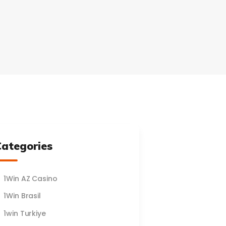
Categories
1Win AZ Casino
1Win Brasil
1win Turkiye