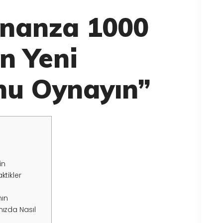
onanza 1000
n Yeni
nu Oynayın”
in
ktikler
nın
nızda Nasıl