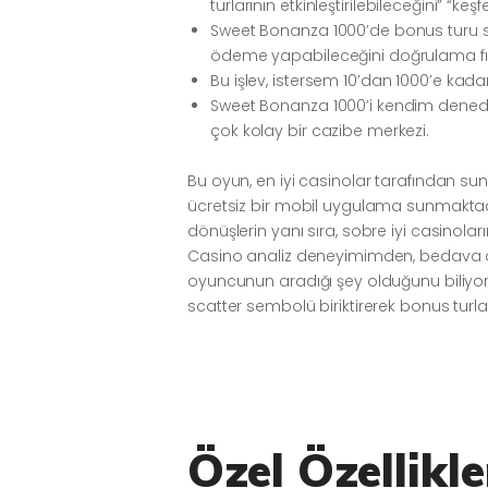
turlarının etkinleştirilebileceğini” “keşf
Sweet Bonanza 1000’de bonus turu sı
ödeme yapabileceğini doğrulama fı
Bu işlev, istersem 10’dan 1000’e kad
Sweet Bonanza 1000’i kendim dened
çok kolay bir cazibe merkezi.
Bu oyun, en iyi casinolar tarafından sunu
ücretsiz bir mobil uygulama sunmaktad
dönüşlerin yanı sıra, sobre iyi casinola
Casino analiz deneyimimden, bedava d
oyuncunun aradığı şey olduğunu biliyoru
scatter sembolü biriktirerek bonus turların
Özel Özellikl