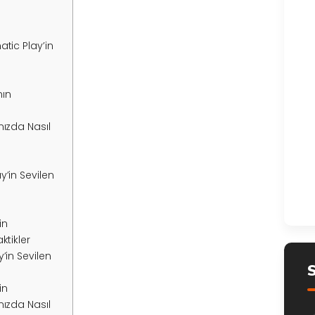
tic Play’in
nın
nızda Nasıl
’in Sevilen
in
ktikler
’in Sevilen
in
nızda Nasıl