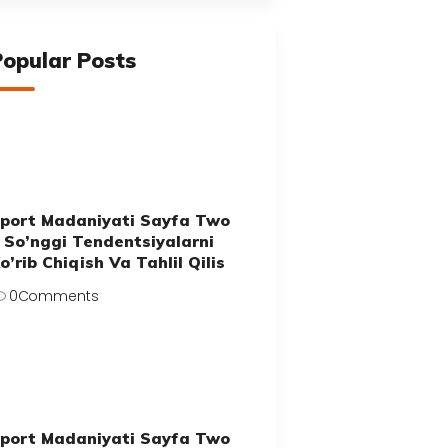
Popular Posts
port Madaniyati Sayfa Two
 So’nggi Tendentsiyalarni
o’rib Chiqish Va Tahlil Qilis
0
Comments
port Madaniyati Sayfa Two