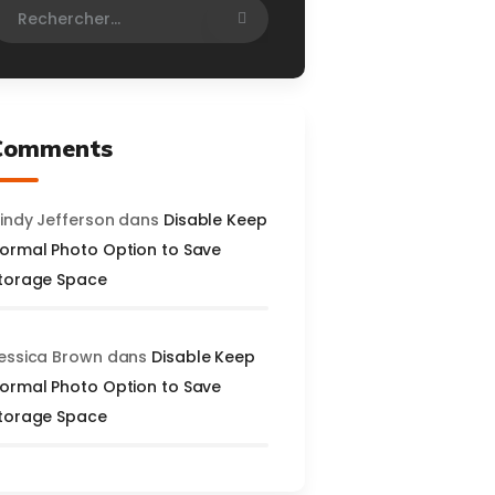
echercher :
Comments
indy Jefferson
dans
Disable Keep
ormal Photo Option to Save
torage Space
essica Brown
dans
Disable Keep
ormal Photo Option to Save
torage Space