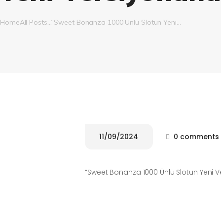
Home
All Posts
...
“Sweet Bonanza 1000 Ünlü Slotun Yeni...
11/09/2024
0
comments
“Sweet Bonanza 1000 Ünlü Slotun Yeni 