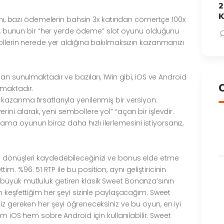
2
K
ını, bazı ödemelerin bahsin 3x katından cömertçe 100x
le, bunun bir “her yerde ödeme” slot oyunu olduğunu
llerin nerede yer aldığına bakılmaksızın kazanmanızı
dan sunulmaktadır ve bazıları, 1Win gibi, iOS ve Android
nmaktadır.
kazanma fırsatlarıyla yenilenmiş bir versiyon.
ini alarak, yeni sembollere yol” “açan bir işlevdir.
ma oyunun biraz daha hızlı ilerlemesini istiyorsanız,
dönüşleri kaydedebileceğinizi ve bonus elde etme
ttim. %96. 51 RTP ile bu position, aynı geliştiricinin
yük mutluluk getiren klasik Sweet Bonanza’sının
 keşfettiğim her şeyi sizinle paylaşacağım. Sweet
z gereken her şeyi öğreneceksiniz ve bu oyun, en iyi
m iOS hem sobre Android için kullanılabilir. Sweet