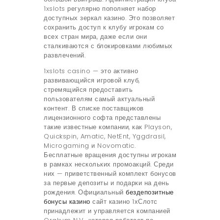
1xslots регулярно пополняет набор
доступных зеркал казино. Это позволяет
сохранить доступ к клубу игрокам со
всех стран мира, даже если они
сталкиваются с блокировками любимых
развлечений.
1xslots casino — это активно
развивающийся игровой клуб,
стремящийся предоставить
пользователям самый актуальный
контент. В списке поставщиков
лицензионного софта представлены
такие известные компании, как Playson,
Quickspin, Amatic, NetEnt, Yggdrasil,
Microgaming и Novomatic.
Бесплатные вращения доступны игрокам
в рамках нескольких промоакций. Среди
них — приветственный комплект бонусов
за первые депозиты и подарки на день
рождения. Официальный
бездепозитные
бонусы казино
сайт казино 1хСлотс
принадлежит и управляется компанией