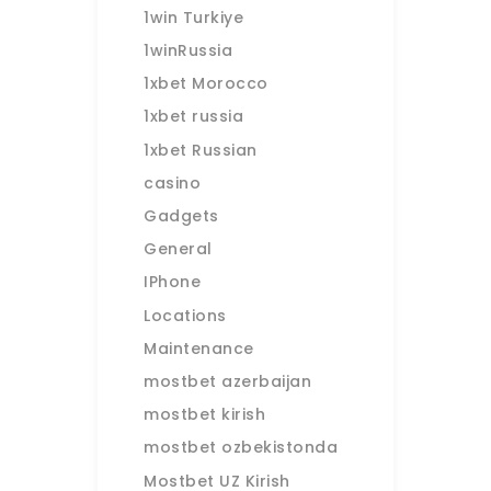
1win Turkiye
1winRussia
1xbet Morocco
1xbet russia
1xbet Russian
casino
Gadgets
General
IPhone
Locations
Maintenance
mostbet azerbaijan
mostbet kirish
mostbet ozbekistonda
Mostbet UZ Kirish