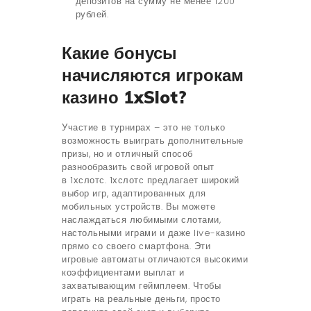
депозитов на сумму не менее 1200
рублей.
Какие бонусы
начисляются игрокам
казино 1xSlot?
Участие в турнирах – это не только
возможность выиграть дополнительные
призы, но и отличный способ
разнообразить свой игровой опыт
в 1хслотс. 1хслотс предлагает широкий
выбор игр, адаптированных для
мобильных устройств. Вы можете
наслаждаться любимыми слотами,
настольными играми и даже live-казино
прямо со своего смартфона. Эти
игровые автоматы отличаются высокими
коэффициентами выплат и
захватывающим геймплеем. Чтобы
играть на реальные деньги, просто