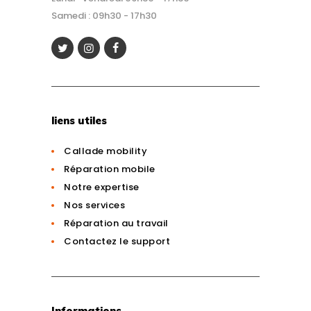
Samedi : 09h30 - 17h30
liens utiles
Callade mobility
Réparation mobile
Notre expertise
Nos services
Réparation au travail
Contactez le support
Informations