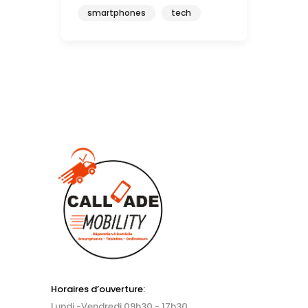
smartphones
tech
Horaires d’ouverture:
Lundi -Vendredi 09h30 - 17h30