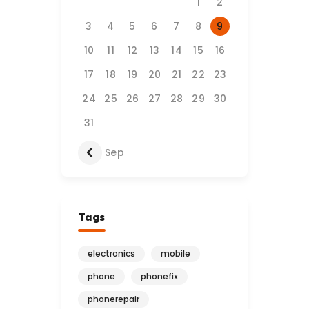
1
2
3
4
5
6
7
8
9
10
11
12
13
14
15
16
17
18
19
20
21
22
23
24
25
26
27
28
29
30
31
« Sep
Tags
electronics
mobile
phone
phonefix
phonerepair