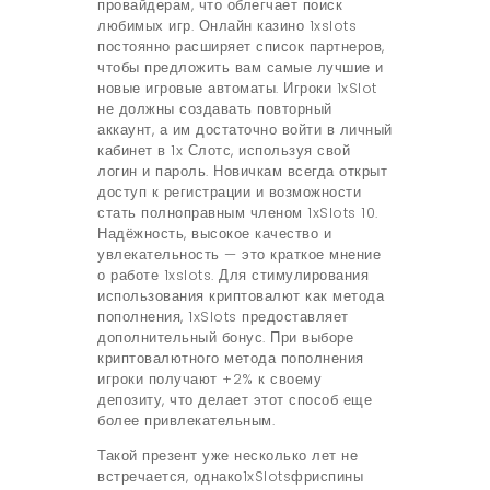
провайдерам, что облегчает поиск
любимых игр. Онлайн казино 1xslots
постоянно расширяет список партнеров,
чтобы предложить вам самые лучшие и
новые игровые автоматы. Игроки 1xSlot
не должны создавать повторный
аккаунт, а им достаточно войти в личный
кабинет в 1x Слотс, используя свой
логин и пароль. Новичкам всегда открыт
доступ к регистрации и возможности
стать полноправным членом 1xSlots 10.
Надёжность, высокое качество и
увлекательность — это краткое мнение
о работе 1xslots. Для стимулирования
использования криптовалют как метода
пополнения, 1xSlots предоставляет
дополнительный бонус. При выборе
криптовалютного метода пополнения
игроки получают +2% к своему
депозиту, что делает этот способ еще
более привлекательным.
Такой презент уже несколько лет не
встречается, однако1xSlotsфриспины