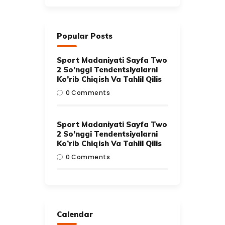
Popular Posts
Sport Madaniyati Sayfa Two
2 So’nggi Tendentsiyalarni
Ko’rib Chiqish Va Tahlil Qilis
0
Comments
Sport Madaniyati Sayfa Two
2 So’nggi Tendentsiyalarni
Ko’rib Chiqish Va Tahlil Qilis
0
Comments
Calendar