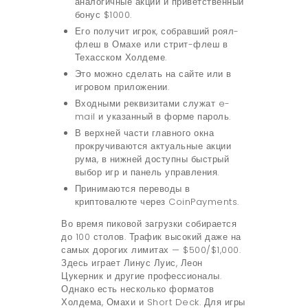
аналогичные акции и приветственный
бонус $1000.
Его получит игрок, собравший роял-
флеш в Омахе или стрит-флеш в
Техасском Холдеме.
Это можно сделать на сайте или в
игровом приложении.
Входными реквизитами служат e-
mail и указанный в форме пароль.
В верхней части главного окна
прокручиваются актуальные акции
рума, в нижней доступны быстрый
выбор игр и панель управления.
Принимаются переводы в
криптовалюте через CoinPayments.
Во время пиковой загрузки собирается
до 100 столов. Трафик высокий даже на
самых дорогих лимитах — $500/$1,000.
Здесь играет Линус Луис, Леон
Цукерник и другие профессионалы.
Однако есть несколько форматов
Холдема, Омахи и Short Deck. Для игры