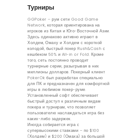
Турниры
GGPoker – рум сети Good Game
Network, которая ориентирована на
игроков из Китая и Юго-Восточной Азии.
Здесь одинаково активно играют в
Холдем, Омаху и Холдем с короткой
колодой, быстрый покер Rush&Cash с
кешбеком 50% и All-in or Fold. Кроме
того, сеть постоянно проводит
турнирные серии, разыгрывая в них
миллионы долларов. Покерный клиент
PokerOk был разработан специально
для ПК и предназначен для комфортной
игры в любимом покер-руме.
Установленный софт обеспечивает
быстрый доступ к различным видам
покера и турнирам, что позволяет
пользователю наслаждаться игра без
каких-либо задержек.
Иногда собирается игра с
супервысокими ставками – по $100
(Холдем) и $200 (Омаха) за большой