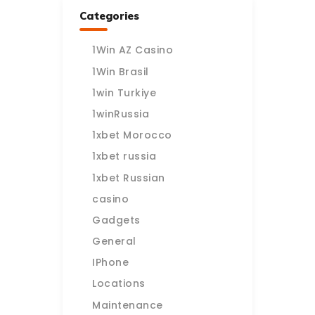
Categories
1Win AZ Casino
1Win Brasil
1win Turkiye
1winRussia
1xbet Morocco
1xbet russia
1xbet Russian
casino
Gadgets
General
IPhone
Locations
Maintenance