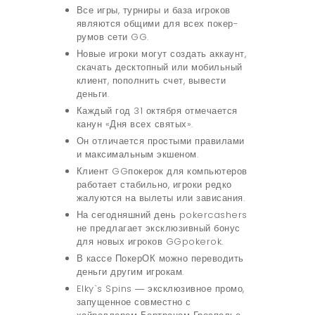
Все игры, турниры и база игроков
являются общими для всех покер-
румов сети GG.
Новые игроки могут создать аккаунт,
скачать десктопный или мобильный
клиент, пополнить счет, вывести
деньги.
Каждый год 31 октября отмечается
канун «Дня всех святых».
Он отличается простыми правилами
и максимальным экшеном.
Клиент GGпокерок для компьютеров
работает стабильно, игроки редко
жалуются на вылеты или зависания.
На сегодняшний день pokercashers
не предлагает эксклюзивный бонус
для новых игроков GGpokerok.
В кассе ПокерОК можно переводить
деньги другим игрокам.
Elky`s Spins ― эксклюзивное промо,
запущенное совместно с