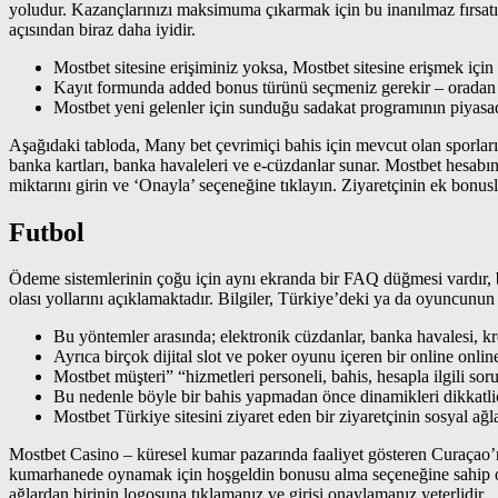
yoludur. Kazançlarınızı maksimuma çıkarmak için bu inanılmaz fırsat
açısından biraz daha iyidir.
Mostbet sitesine erişiminiz yoksa, Mostbet sitesine erişmek için 
Kayıt formunda added bonus türünü seçmeniz gerekir – oradan 
Mostbet yeni gelenler için sunduğu sadakat programının piyasa
Aşağıdaki tabloda, Many bet çevrimiçi bahis için mevcut olan sporları,
banka kartları, banka havaleleri ve e-cüzdanlar sunar. Mostbet hesabı
miktarını girin ve ‘Onayla’ seçeneğine tıklayın. Ziyaretçinin ek bonus
Futbol
Ödeme sistemlerinin çoğu için aynı ekranda bir FAQ düğmesi vardır, 
olası yollarını açıklamaktadır. Bilgiler, Türkiye’deki ya da oyuncun
Bu yöntemler arasında; elektronik cüzdanlar, banka havalesi, kre
Ayrıca birçok dijital slot ve poker oyunu içeren bir online onli
Mostbet müşteri” “hizmetleri personeli, bahis, hesapla ilgili so
Bu nedenle böyle bir bahis yapmadan önce dinamikleri dikkatli
Mostbet Türkiye sitesini ziyaret eden bir ziyaretçinin sosyal ağla
Mostbet Casino – küresel kumar pazarında faaliyet gösteren Curaçao’
kumarhanede oynamak için hoşgeldin bonusu alma seçeneğine sahip olabil
ağlardan birinin logosuna tıklamanız ve girişi onaylamanız yeterlidir.