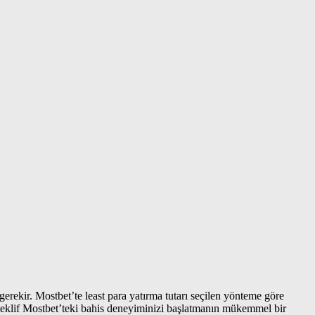
gerekir. Mostbet’te least para yatırma tutarı seçilen yönteme göre
u teklif Mostbet’teki bahis deneyiminizi başlatmanın mükemmel bir