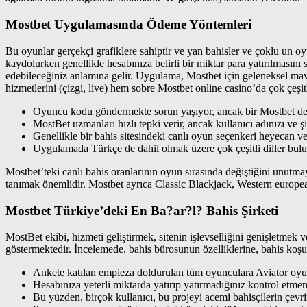
Mostbet Uygulamasında Ödeme Yöntemleri
Bu oyunlar gerçekçi grafiklere sahiptir ve yan bahisler ve çoklu un oy
kaydolurken genellikle hesabınıza belirli bir miktar para yatırılmasın
edebileceğiniz anlamına gelir. Uygulama, Mostbet için geleneksel mav
hizmetlerini (çizgi, live) hem sobre Mostbet online casino’da çok çeşitl
Oyuncu kodu göndermekte sorun yaşıyor, ancak bir Mostbet deste
MostBet uzmanları hızlı tepki verir, ancak kullanıcı adınızı ve 
Genellikle bir bahis sitesindeki canlı oyun seçenkeri heyecan ver
Uygulamada Türkçe de dahil olmak üzere çok çeşitli diller bul
Mostbet’teki canlı bahis oranlarının oyun sırasında değiştiğini unutma
tanımak önemlidir. Mostbet ayrıca Classic Blackjack, Western europea
Mostbet Türkiye’deki En Ba?ar?l? Bahis Şirketi
MostBet ekibi, hizmeti geliştirmek, sitenin işlevselliğini genişletmek 
göstermektedir. İncelemede, bahis bürosunun özelliklerine, bahis koşul
Ankete katılan empieza doldurulan tüm oyunculara Aviator oyunu
Hesabınıza yeterli miktarda yatırıp yatırmadığınız kontrol etmeni
Bu yüzden, birçok kullanıcı, bu projeyi acemi bahisçilerin çevr