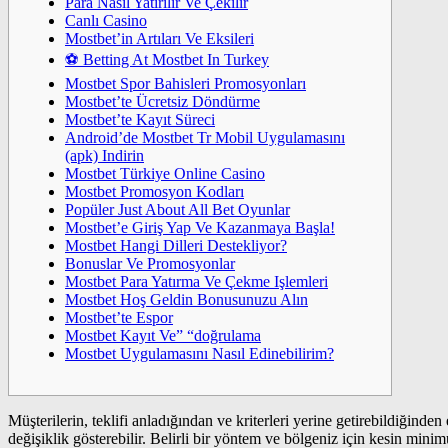
Para Nasıl Yatırılır Ve Çekilir
Canlı Casino
Mostbet’in Artıları Ve Eksileri
⚽ Betting At Mostbet In Turkey
Mostbet Spor Bahisleri Promosyonları
Mostbet’te Ücretsiz Döndürme
Mostbet’te Kayıt Süreci
Android’de Mostbet Tr Mobil Uygulamasını
(apk) Indirin
Mostbet Türkiye Online Casino
Mostbet Promosyon Kodları
Popüler Just About All Bet Oyunlar
Mostbet’e Giriş Yap Ve Kazanmaya Başla!
Mostbet Hangi Dilleri Destekliyor?
Bonuslar Ve Promosyonlar
Mostbet Para Yatırma Ve Çekme Işlemleri
Mostbet Hoş Geldin Bonusunuzu Alın
Mostbet’te Espor
Mostbet Kayıt Ve” “doğrulama
Mostbet Uygulamasını Nasıl Edinebilirim?
Müşterilerin, teklifi anladığından ve kriterleri yerine getirebildiğind
değişiklik gösterebilir. Belirli bir yöntem ve bölgeniz için kesin mi