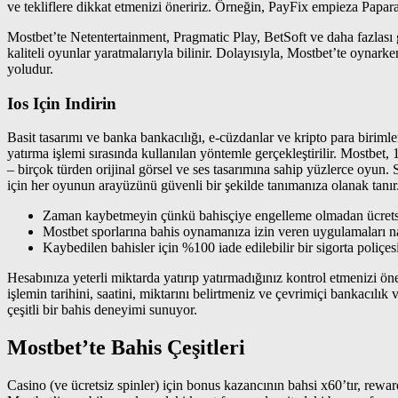
ve tekliflere dikkat etmenizi öneririz. Örneğin, PayFix empieza Papara
Mostbet’te Netentertainment, Pragmatic Play, BetSoft ve daha fazlası gi
kaliteli oyunlar yaratmalarıyla bilinir. Dolayısıyla, Mostbet’te oynark
yoludur.
Ios Için Indirin
Basit tasarımı ve banka bankacılığı, e-cüzdanlar ve kripto para biriml
yatırma işlemi sırasında kullanılan yöntemle gerçekleştirilir. Mostbet,
– birçok türden orijinal görsel ve ses tasarımına sahip yüzlerce oyun.
için her oyunun arayüzünü güvenli bir şekilde tanımanıza olanak tanır
Zaman kaybetmeyin çünkü bahisçiye engelleme olmadan ücretsiz 
Mostbet sporlarına bahis oynamanıza izin veren uygulamaları nas
Kaybedilen bahisler için %100 iade edilebilir bir sigorta poliçe
Hesabınıza yeterli miktarda yatırıp yatırmadığınız kontrol etmenizi ö
işlemin tarihini, saatini, miktarını belirtmeniz ve çevrimiçi bankacılı
çeşitli bir bahis deneyimi sunuyor.
Mostbet’te Bahis Çeşitleri
Casino (ve ücretsiz spinler) için bonus kazancının bahsi x60’tır, rewar