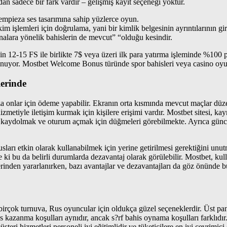
n sadece bir fark vardır – gelişmiş kayıt seçeneği yoktur.
el empieza ses tasarımına sahip yüzlerce oyun.
im işlemleri için doğrulama, yani bir kimlik belgesinin ayrıntılarının gi
onalara yönelik bahislerin de mevcut” “olduğu kesindir.
çin 12-15 FS ile birlikte 7$ veya üzeri ilk para yatırma işleminde %100 
unuyor. Mostbet Welcome Bonus türünde spor bahisleri veya casino oyunl
erinde
eza onlar için ödeme yapabilir. Ekranın orta kısmında mevcut maçlar düze
metiyle iletişim kurmak için kişilere erişimi vardır. Mostbet sitesi, ka
rına kaydolmak ve oturum açmak için düğmeleri görebilmekte. Ayrıca günc
onusları etkin olarak kullanabilmek için yerine getirilmesi gerektiğini 
e ki bu da belirli durumlarda dezavantaj olarak görülebilir. Mostbet, kul
erinden yararlanırken, bazı avantajlar ve dezavantajları da göz önünde
irçok turnuva, Rus oyuncular için oldukça güzel seçeneklerdir. Üst pa
nus kazanma koşulları aynıdır, ancak s?rf bahis oynama koşulları farklıd
teri hizmetleri personeli iyi eğitimlidir ve tüketicilere en iyi çevrimiç