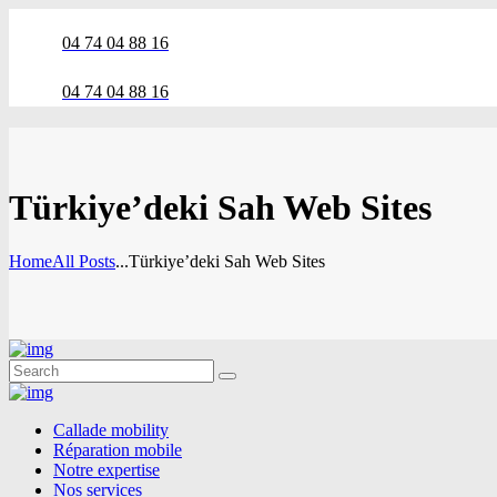
04 74 04 88 16
04 74 04 88 16
Türkiye’deki Sah Web Sites
Home
All Posts
...
Türkiye’deki Sah Web Sites
Callade mobility
Réparation mobile
Notre expertise
Nos services