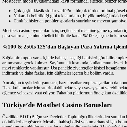
Mostbet’in mobil uygulamadaki kayıt formunda, sitedeki benzer formda
Çok çeşitli klasik slotlar varifr?n – birçok türden orijinal görs
Yukarıda belirtildiği gibi tek sınırlama, büyük meblağlardaki çek
Canlı bahisler en popüler sporlarla sınırlıdır ve mevcut şampiy
Mostbet, casino oyuncuları için, seçilen slot machine game oyunları i
para yatırma işleminde belirli bir limite kadar %100 eşleşme imkanı s
%100 & 250fs 12$’dan Başlayan Para Yatırma Işleml
Sağda bir kupon var – içinde bahisçi, seçtiği bahisleri görebilir empi
aranmasına gerek kalmaz. Sayfanın alt kısmında, kullanıcının destek hiz
mavi renklerde yapılmıştır. Üst panelde ziyaretçiler kişisel hesapla
indirmek ve daha fazlası için düğmeler içeren bir bölüm vardır.
Ancak, bu teşviklerin yanı sıra, bazı koşullar empieza şartların da b
“bazı kullanıcılar için sınırlı olabilmekte veya yavaş yanıt verebilmekt
eğlence yelpazesi vaat ediyor. Fakat bu platformun öne çıkan özellikl
Türkiye’de Mostbet Casino Bonusları
Özellikle BDT (Bağımsız Devletler Topluluğu) ülkelerinden sunulan b
etkinlikleri de gösterir. Mostbet bahisçi ofisi ve kumarhanesi için bo
oyunların sunulduğu ana sayfaya yönlendirileceksiniz. Mostbet’teki müş