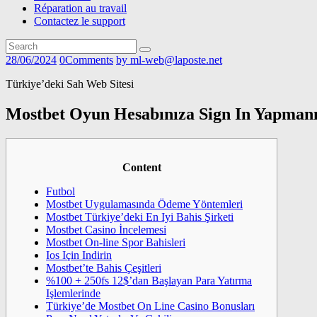
Réparation au travail
Contactez le support
28/06/2024
0
Comments
by
ml-web@laposte.net
Türkiye’deki Sah Web Sitesi
Mostbet Oyun Hesabınıza Sign In Yapmanı
Content
Futbol
Mostbet Uygulamasında Ödeme Yöntemleri
Mostbet Türkiye’deki En Iyi Bahis Şirketi
Mostbet Casino İncelemesi
Mostbet On-line Spor Bahisleri
Ios Için Indirin
Mostbet’te Bahis Çeşitleri
%100 + 250fs 12$’dan Başlayan Para Yatırma
Işlemlerinde
Türkiye’de Mostbet On Line Casino Bonusları